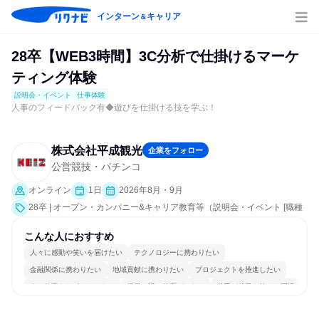
インターン
キャリア
＆
28卒【WEB3時間】3C分析で仕掛けるマーケ
ティング体験
説明会・イベント
仕事体験
人事のフィードバック有◆遊びを仕掛ける技を学ぶ！
株式会社平成観光
企業をフォロー
公営競技・パチンコ
オンライン
1日
2026年8月・9月
28卒 | オープン・カンパニー&キャリア教育等（説明会・イベント [職種
研究、会社説明会、業界研究]、仕事体験）
こんな人におすすめ
人々に感動や笑いを届けたい
テクノロジーに携わりたい
金融関係に携わりたい
地域貢献に携わりたい
プロジェクトを推進したい
人の仕事をサポートしたい
経営に近い仕事がしたい
若手が裁量を持てる環境
人とたくさん会話する
目標に追われず働ける