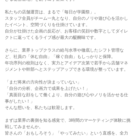
私たちの店舗運営は、まるで「毎日が学園祭」。
スタッフ全員がチーム一丸となり、自分のノリや遊び心を活かし
たイベント、空間づくりを仕掛けています。
自分が仕掛けた企画の反応が、お客様の笑顔や数字としてダイレ
クトに返ってくるライブ感が最大の醍醐味です。
さらに、業界トップクラスの給与水準や徹底したシフト管理な
ど、社員の「休む自由」「稼ぐ自由」もしっかりと保障。
年功序列の校則はなく、実力とアイデア次第で若手から店舗マネ
ジメントや幹部へとステップアップできる環境が整っています。
「まだ将来の方向性が決まっていない」
「自分の分析、企画力で成果を上げたい！」
「真面目な顔をして働くより、自分の遊び心やノリを活かせる仕
事がしたい！」
そんな想いを、私たちは歓迎します。
まずは業界の裏側を知る感覚で、3時間のマーケティング体験に挑
戦してみませんか。
皆さんの「おもしろそう」「やってみたい」という直感を、全力