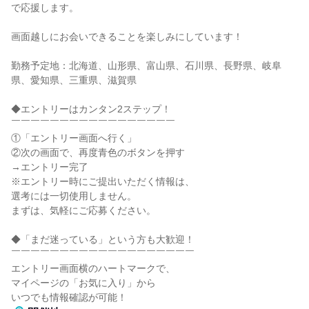
で応援します。
画面越しにお会いできることを楽しみにしています！
勤務予定地：北海道、山形県、富山県、石川県、長野県、岐阜
県、愛知県、三重県、滋賀県
◆エントリーはカンタン2ステップ！
￣￣￣￣￣￣￣￣￣￣￣￣￣￣￣￣￣
①「エントリー画面へ行く」
②次の画面で、再度青色のボタンを押す
→エントリー完了
※エントリー時にご提出いただく情報は、
選考には一切使用しません。
まずは、気軽にご応募ください。
◆「まだ迷っている」という方も大歓迎！
￣￣￣￣￣￣￣￣￣￣￣￣￣￣￣￣￣￣￣
エントリー画面横のハートマークで、
マイページの「お気に入り」から
いつでも情報確認が可能！