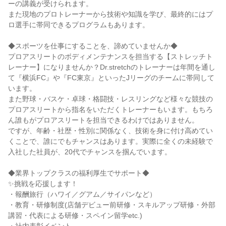
ーの講義が受けられます。
また現地のプロトレーナーから技術や知識を学び、最終的にはプ
ロ選手に帯同できるプログラムもあります。
◆スポーツを仕事にすることを、諦めていませんか◆
プロアスリートのボディメンテナンスを担当する【ストレッチト
レーナー】になりませんか？Dr.stretchのトレーナーは年間を通し
て『横浜FC』や『FC東京』といったJリーグのチームに帯同して
います。
また野球・バスケ・卓球・格闘技・レスリングなど様々な競技の
プロアスリートから指名をいただくトレーナーもいます。もちろ
ん誰もがプロアスリートを担当できるわけではありません。
ですが、年齢・社歴・性別に関係なく、技術を身に付け高めてい
くことで、誰にでもチャンスはあります。実際に全くの未経験で
入社した社員が、20代でチャンスを掴んでいます。
◆業界トップクラスの福利厚生でサポート◆
✨挑戦を応援します！
・報酬旅行（ハワイ／グアム／サイパンなど）
・教育・研修制度(店舗デビュー前研修・スキルアップ研修・外部
講習・代表による研修・スペイン留学etc.)