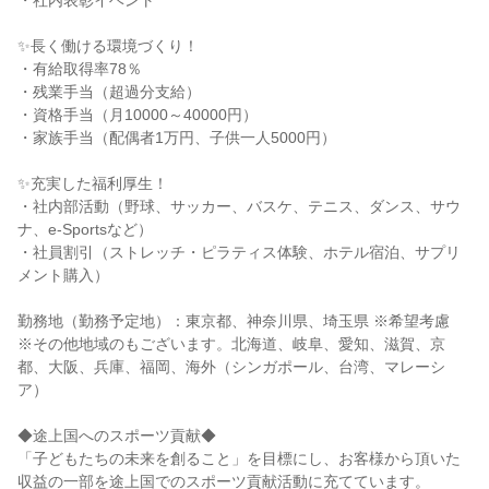
・社内表彰イベント
✨長く働ける環境づくり！
・有給取得率78％
・残業手当（超過分支給）
・資格手当（月10000～40000円）
・家族手当（配偶者1万円、子供一人5000円）
✨充実した福利厚生！
・社内部活動（野球、サッカー、バスケ、テニス、ダンス、サウ
ナ、e-Sportsなど）
・社員割引（ストレッチ・ピラティス体験、ホテル宿泊、サプリ
メント購入）
勤務地（勤務予定地）：東京都、神奈川県、埼玉県 ※希望考慮
※その他地域のもございます。北海道、岐阜、愛知、滋賀、京
都、大阪、兵庫、福岡、海外（シンガポール、台湾、マレーシ
ア）
◆途上国へのスポーツ貢献◆
「子どもたちの未来を創ること」を目標にし、お客様から頂いた
収益の一部を途上国でのスポーツ貢献活動に充てています。