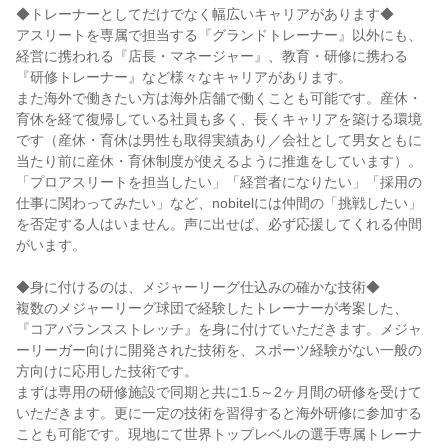
◆トレーナーとしてだけでなく幅広いキャリアがあります◆
アスリートを専属で担当する『グランドトレーナー』以外にも、
経営に携われる『店長・マネージャー』、教育・研修に携わる
『研修トレーナー』など様々なキャリアがあります。
また海外で働きたい方は海外店舗で働くことも可能です。産休・
育休を経て復帰している社員も多く、長くキャリアを築ける環境
です（産休・育休は男性も取得実績あり／会社として男女ともに
当たり前に産休・育休制度が使えるように推進をしています）。
「プロアスリートを担当したい」「経営者になりたい」「採用の
仕事に関わってみたい」など、nobitelには仲間の「挑戦したい」
を否定する人はいません。声に出せば、必ず応援してくれる仲間
がいます。
◆身に付けるのは、メジャーリーグ仕込みの確かな技術◆
複数のメジャーリーグ球団で経験したトレーナーが考案した、
『コアバランスストレッチ』を身に付けていただきます。メジャ
ーリーガー向けに開発された技術を、スポーツ経験がない一般の
方向けに応用した技術です。
まずは専用の研修施設で同期と共に1.5～2ヶ月間の研修を受けて
いただきます。更に一定の技術を習得すると海外研修に参加する
ことも可能です。現地にて世界トップレベルの選手専属トレーナ