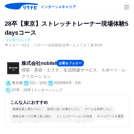
インターン
キャリア
＆
28卒【東京】ストレッチトレーナー現場体験5
daysコース
インターンシップ
🌟スポーツ好き・スポーツ未経験歓迎🌟✅カメラオフ参加OK
株式会社nobitel
企業をフォロー
理容・美容・エステ、生活関連サービス、スポーツ・レ
クリエーション
東京都
5日～10日
2026年8月・9月
27卒・28卒 | インターンシップ
こんな人におすすめ
健康促進に携わりたい
経営に近い仕事がしたい
チームを統率したい
情熱を持って仕事に取り組む
コミュニケーションが活発
チームワークを重視
長く同じ会社に居続けられる
自分の好きな場所で働ける
一つの専門分野を極める
若手が裁量を持てる環境