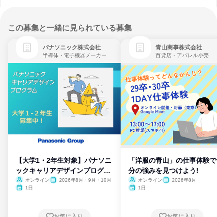
この募集と一緒に見られている募集
パナソニック株式会社
青山商事株式会社
半導体・電子機器メーカー
百貨店・アパレル小売
【大学1・2年生対象】パナソニ
「洋服の青山」の仕事体験で
ックキャリアデザインプログラ
分の強みを見つけよう!
ム
オンライン
2026年8月・9月・10月
オンライン
2026年8月
1日
1日
お気に入り
お気に入り