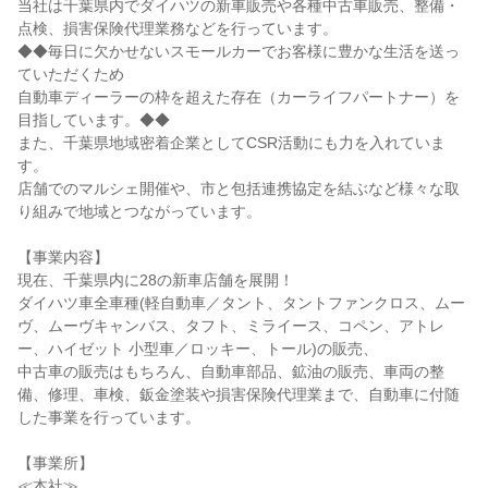
当社は千葉県内でダイハツの新車販売や各種中古車販売、整備・
点検、損害保険代理業務などを行っています。
◆◆毎日に欠かせないスモールカーでお客様に豊かな生活を送っ
ていただくため
自動車ディーラーの枠を超えた存在（カーライフパートナー）を
目指しています。◆◆
また、千葉県地域密着企業としてCSR活動にも力を入れていま
す。
店舗でのマルシェ開催や、市と包括連携協定を結ぶなど様々な取
り組みで地域とつながっています。
【事業内容】
現在、千葉県内に28の新車店舗を展開！
ダイハツ車全車種(軽自動車／タント、タントファンクロス、ムー
ヴ、ムーヴキャンバス、タフト、ミライース、コペン、アトレ
ー、ハイゼット 小型車／ロッキー、トール)の販売、
中古車の販売はもちろん、自動車部品、鉱油の販売、車両の整
備、修理、車検、鈑金塗装や損害保険代理業まで、自動車に付随
した事業を行っています。
【事業所】
≪本社≫