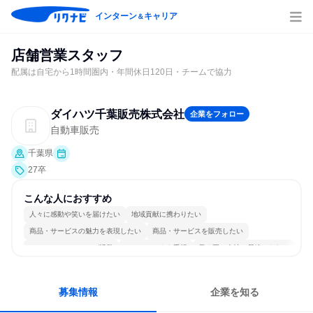
インターン
キャリア
＆
店舗営業スタッフ
配属は自宅から1時間圏内・年間休日120日・チームで協力
ダイハツ千葉販売株式会社
企業をフォロー
自動車販売
千葉県
27卒
こんな人におすすめ
人々に感動や笑いを届けたい
地域貢献に携わりたい
商品・サービスの魅力を表現したい
商品・サービスを販売したい
コミュニケーションが活発
チームワークを重視
長く同じ会社に居続けられる
多様な職種の人と関われる
明確な目標を追いかける
募集情報
企業を知る