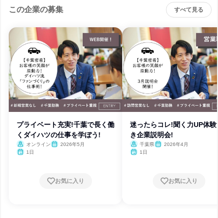
この企業の募集
すべて見る
プライベート充実!千葉で長く働
迷ったらコレ!聞く力UP体験
くダイハツの仕事を学ぼう!
き企業説明会!
オンライン
2026年5月
千葉県
2026年4月
1日
1日
お気に入り
お気に入り