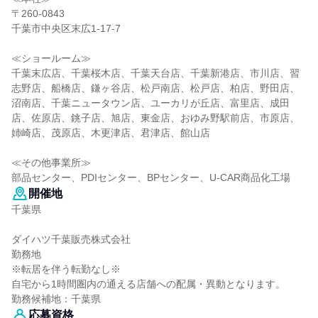
〒260-0843
千葉市中央区末広1-17-7
≪ショールーム≫
千葉末広店、千葉桜木店、千葉天台店、千葉新港店、市川店、習
志野店、船橋店、鎌ヶ谷店、松戸南店、松戸店、柏店、野田店、
沼南店、千葉ニュータウン店、ユーカリが丘店、富里店、成田
店、佐原店、銚子店、旭店、東金店、おゆみ野駅前店、市原店、
姉崎店、茂原店、木更津店、君津店、館山店
≪その他事業所≫
部品センター、PDIセンター、BPセンター、U-CAR商品化工場
開催地
千葉県
ダイハツ千葉販売株式会社
勤務地
※転居を伴う転勤なし※
自宅から1時間圏内の通える店舗への配属・異動となります。
勤務候補地：千葉県
応募資格