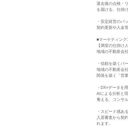
退去後の点検・
を届ける、仕掛
・安定経営のバ
契約更新や入金
■マーケティング
【満室の仕掛け
地域の不動産会社
・信頼を築くパ
地域の不動産会
関係を築く「営
・DX×データを
AIによる分析と
養える、コンサ
・スピード感あ
入居審査から契
れます。