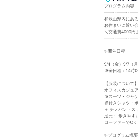
プログラム内容
━━･･━━･･━━
和歌山県内にあ
お住まいに近い
＼交通費4000
━━･･━━･･━━
✨開催日程
―――――――
9/4（金）9/7（月
※全日程：14時0
【服装について
オフィスカジュア
※スーツ・ジャ
襟付きシャツ・
＋ チノパン・ス
足元： 歩きやす
ローファーでOK
✨プログラム概要