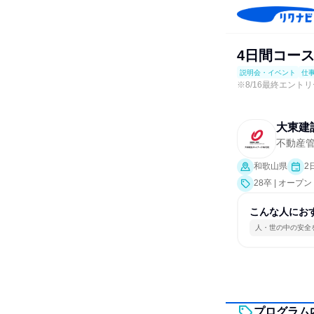
4日間コース
説明会・イベント
仕
※8/16最終エント
大東建
不動産
和歌山県
2
28卒 | オ
事体験）
こんな人にお
人・世の中の安全
プログラム