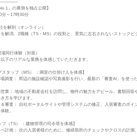
―――――
No.1」の裏側を独占公開】
0分～17時30分
社を解剖（オンライン）
を解消。2職種（TS・MS）の役割と、景気に左右されないストックビ
現場同行体験（対面）
！以下のリアルな業務を体感していただきます。
グスタッフ（MS） ：満室の仕掛け人を体感】
市場調査： 周辺の施設確認や写真撮影を行い、最新の「審査AI」を使っ
！
の営業： 地域の不動産会社を訪問し、物件の魅力をアピール。書類回収
築き方を学びます。
ケ＆審査： 自社ポータルサイトや管理システムの修正、入居審査のポイ
も体験。
ッフ（TS） ：建物管理の司令塔を体感】
ノベ計画： 次の入居者様のために、修繕箇所のチェックやクロスの計測