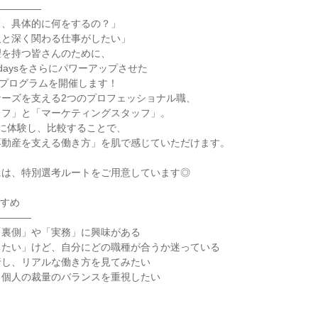
―――――
て、具体的に何をするの？」
人と深く関わる仕事がしたい」
望を持つ皆さんのために、
daysをさらにパワーアップさせた
体験プログラムを開催します！
ナーズを支える2つのプロフェッショナル職、
ッフ」と「マーケティングスタッフ」。
に体験し、比較することで、
不動産を支える働き方」を肌で感じていただけます。
には、特別選考ルートをご用意しています◎
すすめ
――――
「裏側」や「実務」に興味がある
ちたい」けど、自分にどの職種が合うか迷っている
行し、リアルな働き方を見てみたい
と個人の裁量のバランスを重視したい