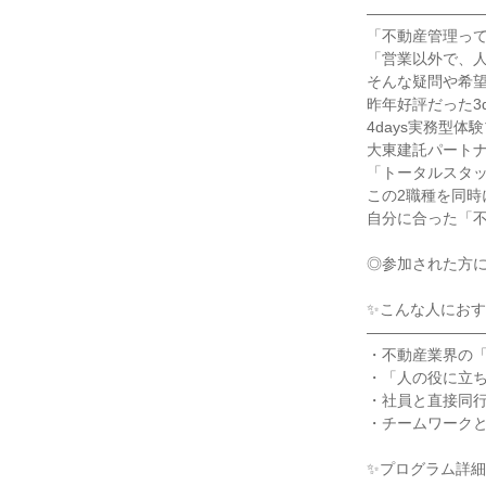
―――――――
「不動産管理っ
「営業以外で、
そんな疑問や希
昨年好評だった3
4days実務型
大東建託パート
「トータルスタ
この2職種を同時
自分に合った「
◎参加された方
✨こんな人にお
―――――――
・不動産業界の
・「人の役に立
・社員と直接同
・チームワーク
✨プログラム詳細