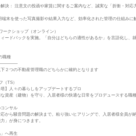
ル解決： 注意文の投函や家賃に関するご案内など、誠実な「折衝・対応
専用端末を使った写真撮影や結果入力など、効率化された管理の仕組みに
ワークショップ（オンライン）
フィードバックを実施。「自分はどちらの適性があるか」を言語化し、
。
の職種
―――――
以下２つの不動産管理職のどちらかに確約となります
フ（TS）
令塔】人々の暮らしをアップデートするプロ
切な資産（建物）を守り、入居者様の快適な日常をプロデュースする職
のコンサル
対応から騒音問題の解決まで。粘り強いヒアリングで、入居者様全員が
能力」が身につきます。
品」へ再生