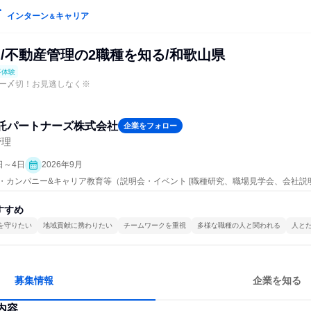
インターン
キャリア
＆
/不動産管理の2職種を知る/和歌山県
事体験
リー〆切！お見逃しなく※
託パートナーズ株式会社
企業をフォロー
管理
日～4日
2026年9月
ープン・カンパニー&キャリア教育等（説明会・イベント [職種研究、職場見学会、会社説
すすめ
を守りたい
地域貢献に携わりたい
チームワークを重視
多様な職種の人と関われる
人と
募集情報
企業を知る
内容