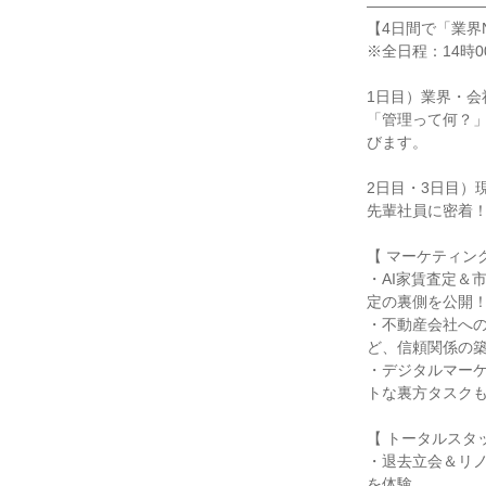
―――――――
【4日間で「業界
※全日程：14時0
1日目）業界・会
「管理って何？」
びます。
2日目・3日目）
先輩社員に密着
【 マーケティン
・AI家賃査定＆
定の裏側を公開
・不動産会社へ
ど、信頼関係の
・デジタルマー
トな裏方タスク
【 トータルスタ
・退去立会＆リ
を体験。