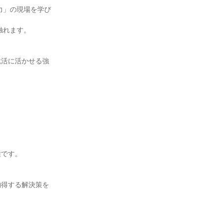
力」の現場を学び
触れます。
就活に活かせる強
種です。
納得する解決策を