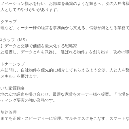
リノベーション指示を行い、お部屋を新築のような輝きへ。次の入居者
け人としてのやりがいがあります。
ックアップ
管理など、オーナー様の経営を事務面から支える、信頼が鍵となる業務
スタッフ（MS）
人】データと交渉で価値を最大化する戦略家
と連携し、データとAIを武器に「選ばれる物件」を創り出す、攻めの
ートナーシップ
社を訪問し、自社物件を優先的に紹介してもらえるよう交渉。人と人を
業スキル」を磨けます。
用いた家賃戦略
現地の立地調査を掛け合わせ、最適な家賃をオーナー様へ提案。「市場
ルティング要素の強い業務です。
る契約管理
約までを正確・スピーディーに管理。マルチタスクをこなす、スマート