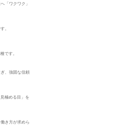
様へ「ワクワク」
です。
職種です。
繋ぎ、強固な信頼
を見極める目」を
な働き方が求めら