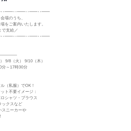
･･━━･･━━･･━━･･━━
る会場のうち、
会場をご案内いたします。
円まで支給／
･･━━･･━━･･━━･･━━
―――――
） 9/8（火） 9/10（木）
0分～17時30分
】
ル（私服）でOK！
ケット不要イメージ：
ポロシャツ・ブラウス
ラックスなど
いスニーカーや
！