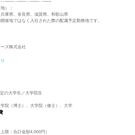
･･━━･･━━･･━━･･━━
定地）：
、兵庫県、奈良県、滋賀県、和歌山県
の開催地ではなく入社された際の配属予定勤務地です。
ナーズ株式会社
あり
】
業予定の大学生／大学院生
大学院（博士）、大学院（修士）、大学
費
上限：合計金額4,000円）