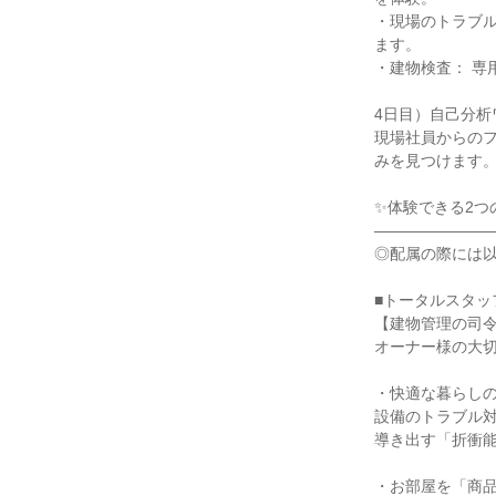
・現場のトラブ
ます。
・建物検査： 
4日目）自己分析
現場社員からの
みを見つけます
✨体験できる2つ
―――――――
◎配属の際には
■トータルスタッ
【建物管理の司
オーナー様の大
・快適な暮らし
設備のトラブル
導き出す「折衝
・お部屋を「商