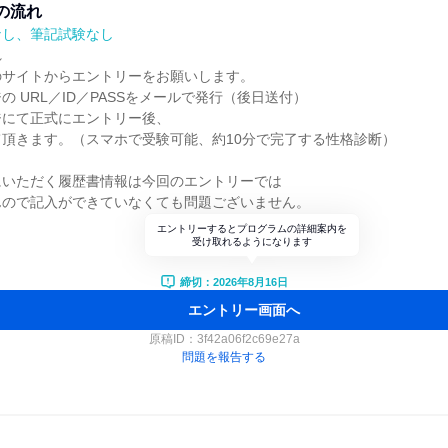
の流れ
なし、筆記試験なし
れ
のサイトからエントリーをお願いします。
の URL／ID／PASSをメールで発行（後日送付）
ジにて正式にエントリー後、
頂きます。（スマホで受験可能、約10分で完了する性格診断）
にいただく履歴書情報は今回のエントリーでは
んので記入ができていなくても問題ございません。
エントリーするとプログラムの詳細案内を
受け取れるようになります
締切：2026年8月16日
エントリー画面へ
原稿ID：
3f42a06f2c69e27a
問題を報告する