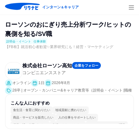
インターン
キャリア
＆
ローソンのおにぎり売上分析ワーク/ヒットの
裏側を知る/SV職
説明会・イベント
仕事体験
【FB有】就活初心者歓迎✨業界研究にも！経営・マーケティング
株式会社ローソン高知
企業をフォロー
コンビニエンスストア
オンライン
1日
2026年8月
28卒 | オープン・カンパニー&キャリア教育等（説明会・イベント [職種
研究、業界研究]、仕事体験）
こんな人におすすめ
食生活・食育に関わりたい
地域貢献に携わりたい
商品・サービスを販売したい
人の仕事をサポートしたい
経営に近い仕事がしたい
分析・リサーチしたい
コミュニケーションが活発
チームワークを重視
若手が裁量を持てる環境
人とたくさん会話する