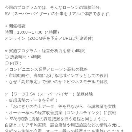
今回のプログラムでは、そんなローソンの頭脳部分、
SV（スーパーバイザー）の仕事をリアルに体験できます。
⭐ 開催概要
時間：13:00～17:00（4時間）
オンライン（ZOOM等を予定／URLは別途送付）
⭐ 実施プログラム：経営分析力を磨く4時間
〇 所要時間：4時間
〇 内容：
✅ コンビニエンス業界とローソン高知の戦略
・市場動向や、高知における地域インフラとしての役割
・なぜ「高知限定」で強いのか？ビジネスモデルの解説
✅ 【ワーク】SV（スーパーバイザー）業務体験
・仮想店舗のデータを分析！
・「おにぎりの売上データ」等を見ながら、仮説検証を実践
・オーナー様への経営改善提案（コンサルティング）に挑戦
✨ SVが実際に店舗の課題把握を行う過程と同じように、
自店とエリア平均実績、競合店舗や周辺施設などの情報を元に、
分析から施策の立案、オーナー役への提案までを実施いただきま