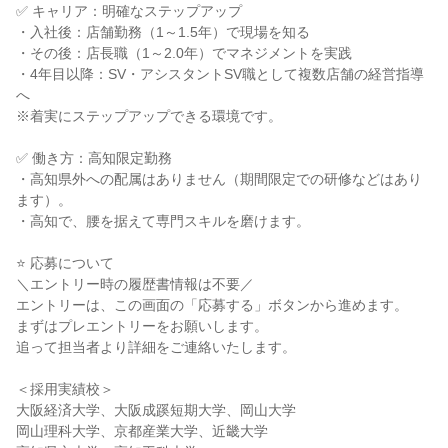
✅ キャリア：明確なステップアップ
・入社後：店舗勤務（1～1.5年）で現場を知る
・その後：店長職（1～2.0年）でマネジメントを実践
・4年目以降：SV・アシスタントSV職として複数店舗の経営指導
へ
※着実にステップアップできる環境です。
✅ 働き方：高知限定勤務
・高知県外への配属はありません（期間限定での研修などはあり
ます）。
・高知で、腰を据えて専門スキルを磨けます。
⭐ 応募について
＼エントリー時の履歴書情報は不要／
エントリーは、この画面の「応募する」ボタンから進めます。
まずはプレエントリーをお願いします。
追って担当者より詳細をご連絡いたします。
＜採用実績校＞
大阪経済大学、大阪成蹊短期大学、岡山大学
岡山理科大学、京都産業大学、近畿大学