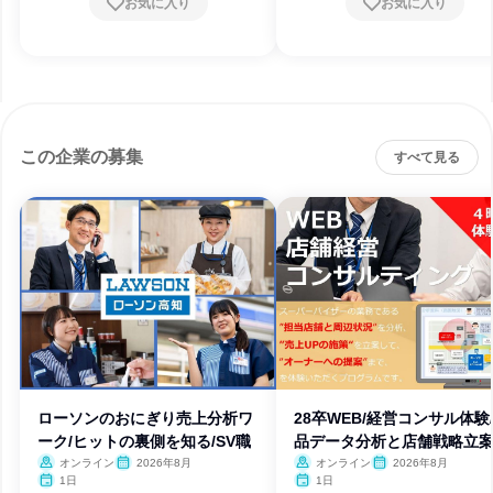
お気に入り
お気に入り
この企業の募集
すべて見る
ローソンのおにぎり売上分析ワ
28卒WEB/経営コンサル体験
ーク/ヒットの裏側を知る/SV職
品データ分析と店舗戦略立
オンライン
2026年8月
オンライン
2026年8月
1日
1日