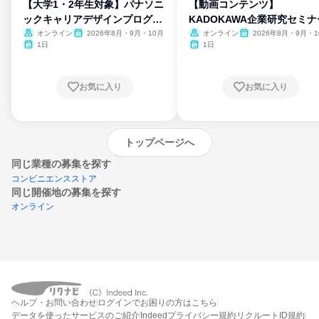
【大学1・2年生対象】パナソニ
【動画コンテンツ】
ックキャリアデザインプログラ
KADOKAWA企業研究セミナ
ム
オンライン
2026年8月・9月・10月
オンライン
2026年8月・9月・1
月・11月・12月
1日
1日
お気に入り
お気に入り
トップページへ
同じ業種の募集を探す
コンビニエンスストア
同じ開催地の募集を探す
オンライン
エントリーするとプログラムの詳細案内を
ヘルプ・お問い合わせ
ログインでお困りの方はこちら
受け取れるようになります
データを使ったサービスのご紹介
Indeedプライバシー規約
リクルートID規約