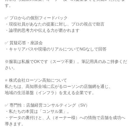
す。
✅ プロからの個別フィードバック
・現役社員があなたの提案に対し、プロの視点で助言
・論理的思考力や伝える力が磨かれます
✅ 質疑応答・座談会
・キャリアパスや現場のリアルについてNGなしで回答
※服装は私服でOKです（スーツ不要）。筆記用具のみご持参くだ
さい。
⭐ 株式会社ローソン高知について
私たちは、高知県全域に広がるローソンの店舗網を通じ、
地域の生活基盤（インフラ）を支える企業です。
✅ 専門性：店舗経営コンサルティング（SV）
・私たちの本質は「コンサル業」。
・データの裏付けと、人（オーナー様）への情熱で店舗を成功へ
導きます。