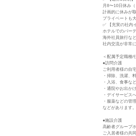
月8〜10日休み
計画的に休みが
プライベートも
✅ 【充実の社内
ホテルでのパー
海外社員旅行な
社内交流が非常
＜配属予定職種/
●訪問介護
ご利用者様の自
・掃除、洗濯、
・入浴、食事な
・通院やお出か
・デイサービス
・服薬などの管
などがあります
●施設介護
高齢者グループ
ご入居者様の共