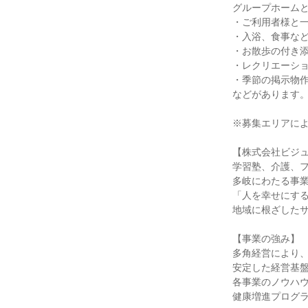
グループホーム
・ご利用者様と
・入浴、食事な
・お散歩の付き
・レクリエーシ
・季節の掲示物
などがあります
※募集エリアに
【株式会社ビジ
学習塾、介護、
多岐にわたる事
「人を幸せにす
地域に根ざした
【事業の強み】
多角経営により
安定した経営基
各事業のノウハ
健康増進プログ