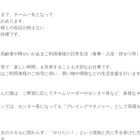
ンまで、チーム一丸となって
化があります。
客様との会話が絶えない
が自慢です。
ご高齢者や障がいがあるご利用者様の日常生活（食事・入浴・排せつ等
ン等で「楽しい時間」を共有することも大切なお仕事です。
ではご利用者様のご自宅に伺い、買い物や掃除などの生活支援を行いま
】
積んだ後は、ご希望に応じてチームリーダーやセンター長など、多様な
ョンでは、センター長になっても「プレイングマネジャー」として現場
ときのスキルに関わらず、「やりたい！」という情熱と共に手を挙げた
ます。