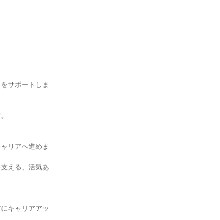
）をサポートしま
す。
キャリアへ進めま
を支える、活気あ
方にキャリアアッ