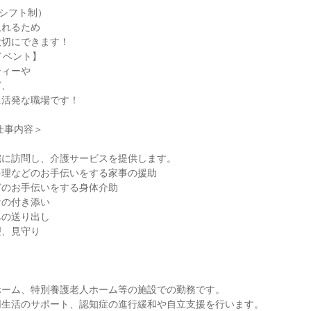
（シフト制）
取れるため
大切にできます！
イベント】
ティーや
ど、
に活発な職場です！
仕事内容＞
宅に訪問し、介護サービスを提供します。
料理などのお手伝いをする家事の援助
どのお手伝いをする身体介助
けの付き添い
への送り出し
理、見守り
。
ホーム、特別養護老人ホーム等の施設での勤務です。
同生活のサポート、認知症の進行緩和や自立支援を行います。