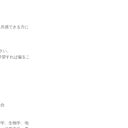
に共感できる方に
さい。
希望すれば偏るこ
場合
理学、生物学、地