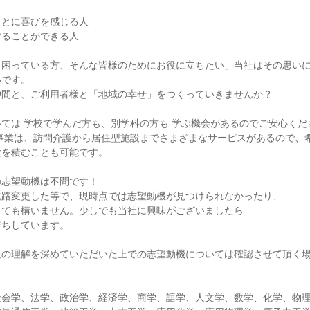
ことに喜びを感じる人
することができる人
、困っている方、そんな皆様のためにお役に立ちたい」当社はその思い
いです。
仲間と、ご利用者様と「地域の幸せ」をつくっていきませんか？
ては 学校で学んだ方も、別学科の方も 学ぶ機会があるのでご安心くだ
護事業は、訪問介護から居住型施設までさまざまなサービスがあるので、
験を積むことも可能です。
の志望動機は不問です！
進路変更した等で、現時点では志望動機が見つけられなかったり、
くても構いません。少しでも当社に興味がございましたら
待ちしています。
社の理解を深めていただいた上での志望動機については確認させて頂く
社会学、法学、政治学、経済学、商学、語学、人文学、数学、化学、物