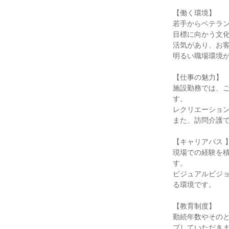
【働く環境】
若手からベテラ
目標に向かう文
活気があり、お
明るい職場環境
【仕事の魅力】
施設勤務では、
す。
レクリエーショ
また、訪問介護
【キャリアパス 
現場での経験を
す。
ビジュアルビジ
る環境です。
【教育制度】
勤続年数やその
プしていただき