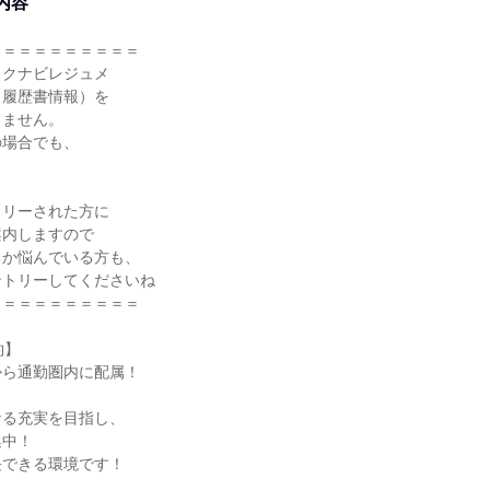
内容
＝＝＝＝＝＝＝＝＝＝
リクナビレジュメ
・履歴書情報）を
しません。
の場合でも、
！
トリーされた方に
案内しますので
るか悩んでいる方も、
ントリーしてくださいね
＝＝＝＝＝＝＝＝＝＝
約】
から通勤圏内に配属！
】
なる充実を目指し、
集中！
長できる環境です！