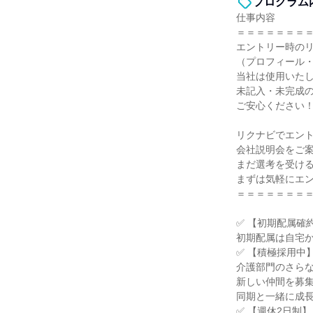
プログラム
仕事内容
＝＝＝＝＝＝＝
エントリー時の
（プロフィール
当社は使用いた
未記入・未完成
ご安心ください
リクナビでエン
会社説明会をご
まだ選考を受け
まずは気軽にエ
＝＝＝＝＝＝＝
✅ 【初期配属確
初期配属は自宅
✅ 【積極採用中
介護部門のさら
新しい仲間を募
同期と一緒に成
✅ 【週休2日制】