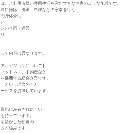
とは、ご利用者様が共同生活を営む大きなお家のような施設です。
一緒に掃除、洗濯、料理などの家事を行う
どの身体介助
添い
ョンの企画・運営
作り
。
よって内容は異なります。
ュアルビジョンについて】
フィットネス、不動産など
業を展開する総合企業です。
る」という理念のもと、
サービスを提供しています。
、景気に左右されにくい
盤を持っています。
ウを活かした独自の
ラムが強みです。