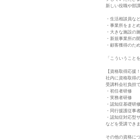
新しい役職や部
・生活相談員な
・事業所をまと
・大きな施設の
・新規事業所の
・顧客獲得のた
「こういうこと
【資格取得応援
社内に資格取得
受講料会社負担
・初任者研修
・実務者研修
・認知症基礎研
・同行援護従事
・認知症対応型
などを受講でき
その他の資格に