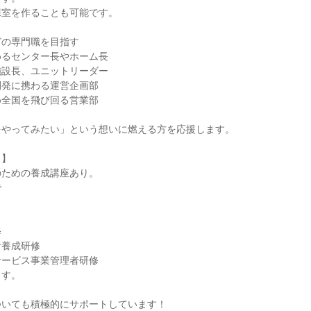
課室を作ることも可能です。
どの専門職を目指す
めるセンター長やホーム長
施設長、ユニットリーダー
開発に携わる運営企画部
め全国を飛び回る営業部
をやってみたい」という想いに燃える方を応援します。
！】
のための養成講座あり。
で
修
者養成研修
サービス事業管理者研修
ます。
ついても積極的にサポートしています！