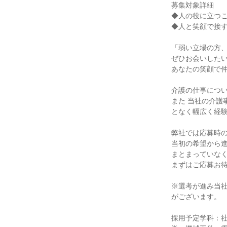
募集対象詳細
◆人の役に立つ
◆人と笑顔で接
「弱い立場の方
ぜひお会いした
あなたの笑顔で
介護の仕事につい
また 当社の介
となく幅広く経
弊社では応募時
当初の希望から
まとまっていな
まずはご応募お
※選考が進み当
がございます。
採用予定学科：