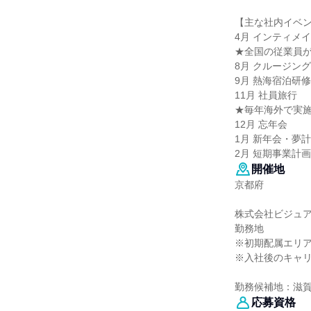
【主な社内イベ
4月 インティメ
★全国の従業員
8月 クルージン
9月 熱海宿泊研修
11月 社員旅行
★毎年海外で実施
12月 忘年会
1月 新年会・夢
2月 短期事業計
開催地
京都府
株式会社ビジュ
勤務地
※初期配属エリ
※入社後のキャ
勤務候補地：滋
応募資格