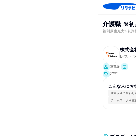
介護職 ※
福利厚生充実✨初期
株式会
レスト
京都府
27卒
こんな人にお
健康促進に携わり
チームワークを重