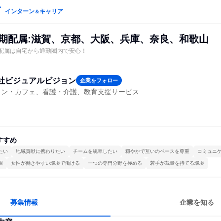
インターン
キャリア
＆
初期配属:滋賀、京都、大阪、兵庫、奈良、和歌山
配属は自宅から通勤圏内で安心！
社ビジュアルビジョン
企業をフォロー
ラン・カフェ、看護・介護、教育支援サービス
すすめ
たい
地域貢献に携わりたい
チームを統率したい
穏やかで互いのペースを尊重
コミュニ
視
女性が働きやすい環境で働ける
一つの専門分野を極める
若手が裁量を持てる環境
募集情報
企業を知る