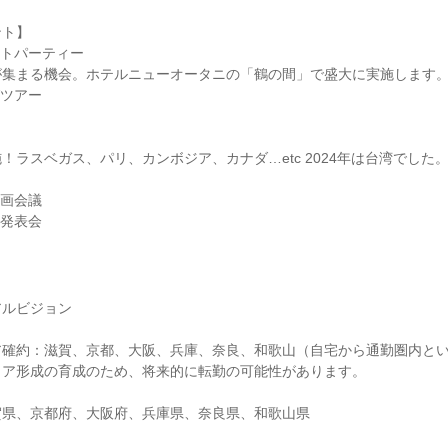
ント】
イトパーティー
が集まる機会。ホテルニューオータニの「鶴の間」で盛大に実施します
グツアー
！ラスベガス、パリ、カンボジア、カナダ…etc 2024年は台湾でした
計画会議
画発表会
アルビジョン
ア確約：滋賀、京都、大阪、兵庫、奈良、和歌山（自宅から通勤圏内と
リア形成の育成のため、将来的に転勤の可能性があります。
賀県、京都府、大阪府、兵庫県、奈良県、和歌山県