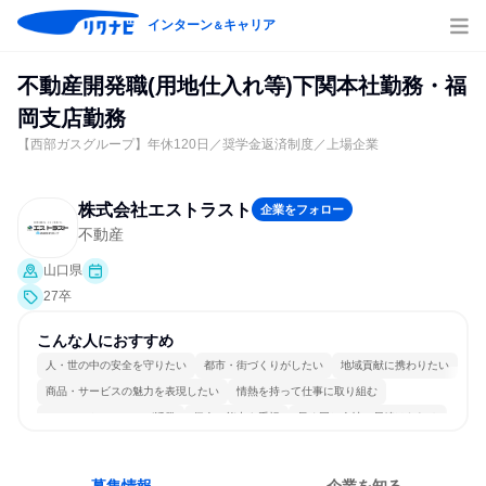
インターン
キャリア
＆
不動産開発職(用地仕入れ等)下関本社勤務・福
岡支店勤務
【西部ガスグループ】年休120日／奨学金返済制度／上場企業
株式会社エストラスト
企業をフォロー
不動産
山口県
27卒
こんな人におすすめ
人・世の中の安全を守りたい
都市・街づくりがしたい
地域貢献に携わりたい
商品・サービスの魅力を表現したい
情熱を持って仕事に取り組む
コミュニケーションが活発
個人の能力を重視
長く同じ会社に居続けられる
明確な目標を追いかける
一つの専門分野を極める