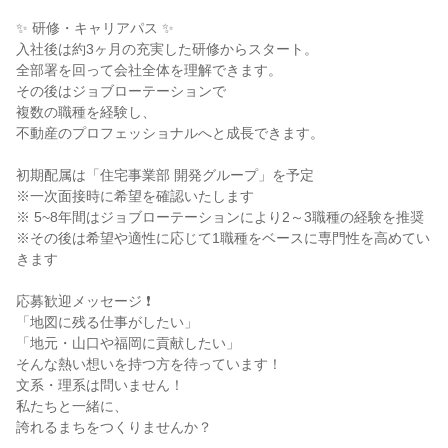
✨ 研修・キャリアパス ✨
入社後は約3ヶ月の充実した研修からスタート。
全部署を回って会社全体を理解できます。
その後はジョブローテーションで
複数の職種を経験し、
不動産のプロフェッショナルへと成長できます。
初期配属は「住宅事業部 開発グループ」を予定
※一次面接時に希望を確認いたします
※ 5~8年間はジョブローテーションにより2～3職種の経験を推奨
※その後は希望や適性に応じて1職種をベースに専門性を高めてい
きます
応募歓迎メッセージ ❗
「地図に残る仕事がしたい」
「地元・山口や福岡に貢献したい」
そんな熱い想いを持つ方を待っています！
文系・理系は問いません！
私たちと一緒に、
誇れるまちをつくりませんか？