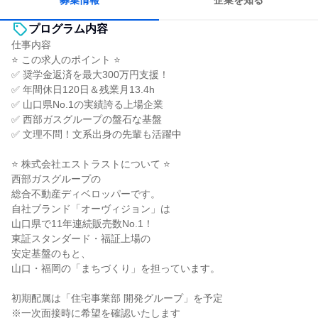
募集情報
企業を知る
プログラム内容
仕事内容
⭐ この求人のポイント ⭐
✅ 奨学金返済を最大300万円支援！
✅ 年間休日120日＆残業月13.4h
✅ 山口県No.1の実績誇る上場企業
✅ 西部ガスグループの盤石な基盤
✅ 文理不問！文系出身の先輩も活躍中
⭐ 株式会社エストラストについて ⭐
西部ガスグループの
総合不動産ディベロッパーです。
自社ブランド「オーヴィジョン」は
山口県で11年連続販売数No.1！
東証スタンダード・福証上場の
安定基盤のもと、
山口・福岡の「まちづくり」を担っています。
初期配属は「住宅事業部 開発グループ」を予定
※一次面接時に希望を確認いたします