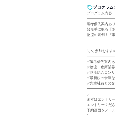
プログラム
プログラム内容
━━━━━━━
選考優先案内あ
普段手に取る【
物流の裏側！『
━━━━━━━
＼＼ 参加おすす
━━━━━━━
✅選考優先案内
✅物流・倉庫業
✅物流総合コン
✅最新鋭の倉庫
✅先輩社員との
━━━━━━━
／
まずはエントリ
エントリーくだ
予約画面をメー