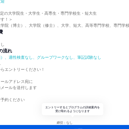
歓迎
業予定の大学院生・大学生・高専生・専門学校生・短大生
です！＞
大学院（博士）、大学院（修士）、大学、短大、高等専門学校、専門学
費
なし
の流れ
順）、適性検査なし、グループワークなし、筆記試験なし
れ
からエントリーください！
メールアドレス宛に
内メールを送付します
ご予約ください
エントリーするとプログラムの詳細案内を
受け取れるようになります
締切：なし