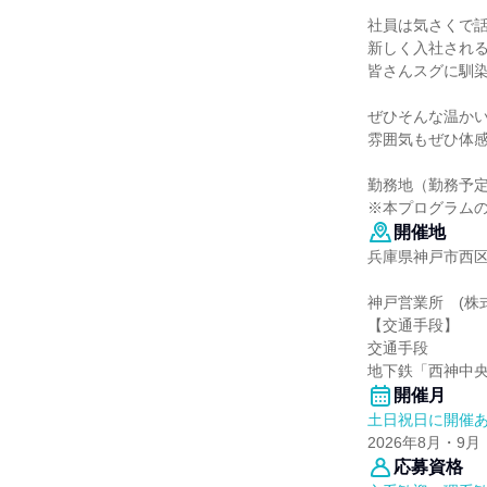
社員は気さくで
新しく入社され
皆さんスグに馴
ぜひそんな温か
雰囲気もぜひ体感
勤務地（勤務予
※本プログラム
開催地
兵庫県神戸市西区神
神戸営業所 (株
【交通手段】
交通手段
地下鉄「西神中
開催月
土日祝日に開催
2026年8月・9月
応募資格