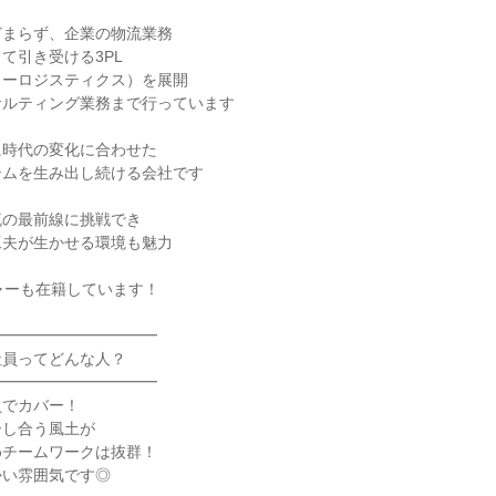
どまらず、企業の物流業務
て引き受ける3PL
ィーロジスティクス）を展開
サルティング業務まで行っています
に時代の変化に合わせた
テムを生み出し続ける会社です
流の最前線に挑戦でき
工夫が生かせる環境も魅力
ャーも在籍しています！
━━━━━━━━━━━
社員ってどんな人？
━━━━━━━━━━━
員でカバー！
ーし合う風土が
めチームワークは抜群！
かい雰囲気です◎