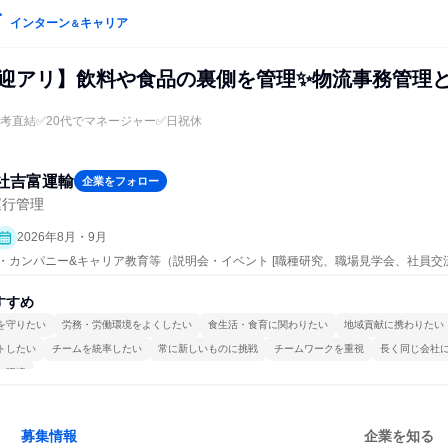
インターン
キャリア
＆
送迎アリ】飲料や食品の裏側を管理✨物流事務管理
選考直結✅20代でマネージャー✅日祝休
社吉富運輸
企業をフォロー
運行管理
2026年8月・9月
ープン・カンパニー&キャリア教育等（説明会・イベント [職種研究、職場見学会、社員
すすめ
を守りたい
労務・労働環境をよくしたい
食生活・食育に関わりたい
地域貢献に携わりたい
トしたい
チームを統率したい
常に新しいものに挑戦
チームワークを重視
長く同じ会社
る環境
募集情報
企業を知る