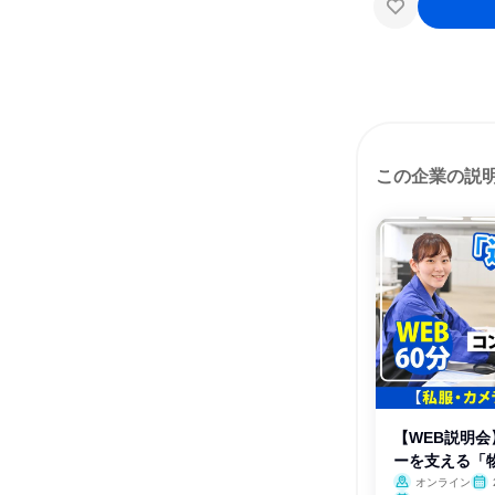
この企業の説
【WEB説明
ーを支える「
は
オンライン