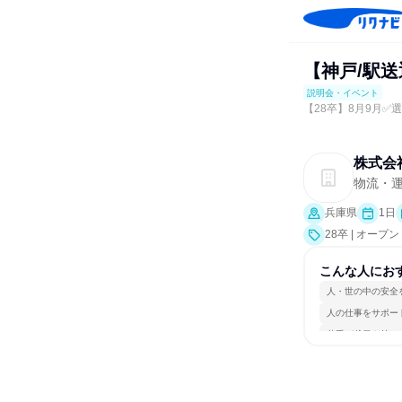
【神戸/駅
説明会・イベント
【28卒】8月9月✅
株式会
物流・
兵庫県
1日
28卒 | オ
業界研究]）
こんな人にお
人・世の中の安全
人の仕事をサポー
若手が裁量を持て