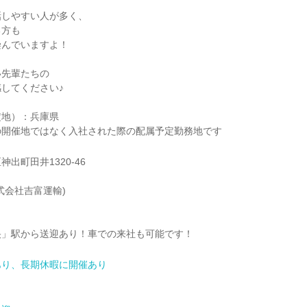
話しやすい人が多く、
る方も
染んでいますよ！
い先輩たちの
してください♪
定地）：兵庫県
の開催地ではなく入社された際の配属予定勤務地です
出町田井1320-46
式会社吉富運輸)
央」駅から送迎あり！車での来社も可能です！
あり、長期休暇に開催あり