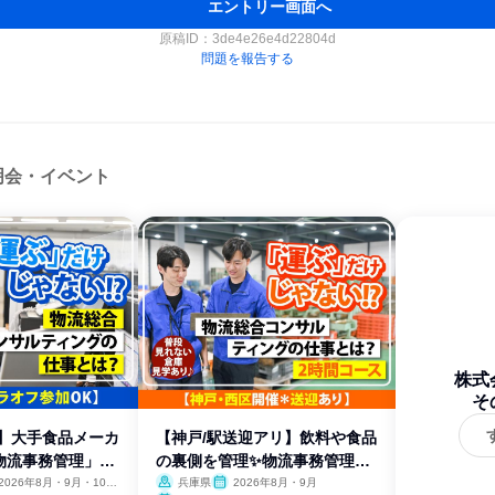
エントリー画面へ
原稿ID：
3de4e26e4d22804d
問題を報告する
明会・イベント
株式
そ
会】大手食品メーカ
【神戸/駅送迎アリ】飲料や食品
物流事務管理」と
の裏側を管理✨物流事務管理と
は
2026年8月・9月・10
兵庫県
2026年8月・9月