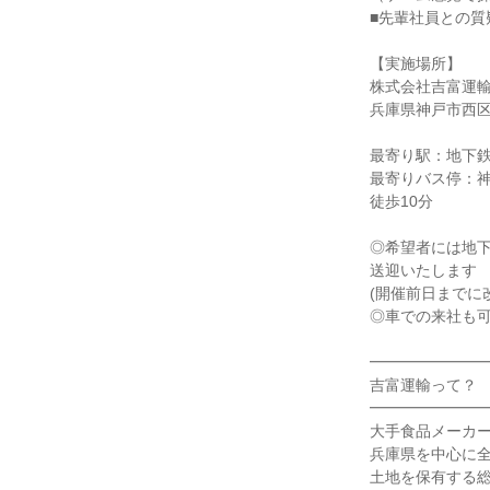
■先輩社員との質
【実施場所】
株式会社吉富運輸
兵庫県神戸市西区神
最寄り駅：地下
最寄りバス停：
徒歩10分
◎希望者には地
送迎いたします
(開催前日までに
◎車での来社も
━━━━━━━
吉富運輸って？
━━━━━━━
大手食品メーカ
兵庫県を中心に全国
土地を保有する