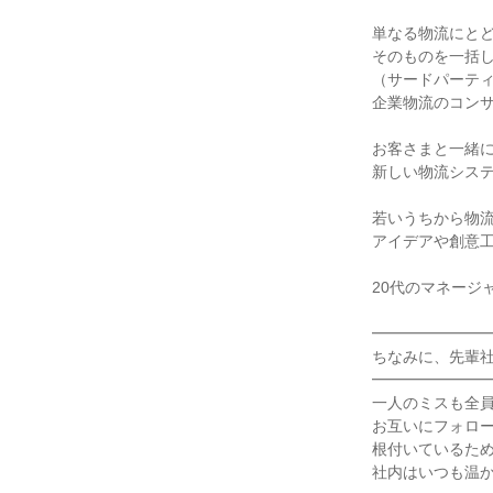
単なる物流にと
そのものを一括し
（サードパーテ
企業物流のコン
お客さまと一緒
新しい物流シス
若いうちから物
アイデアや創意
20代のマネージ
━━━━━━━
ちなみに、先輩
━━━━━━━
一人のミスも全
お互いにフォロ
根付いているた
社内はいつも温