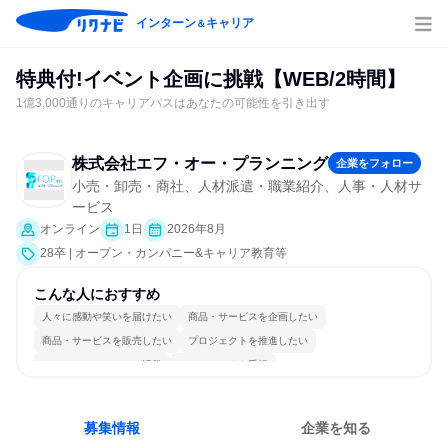
インターン
キャリア
＆
特典付!イベント企画に挑戦【WEB/2時間】
1億3,000通りのキャリアパスはあなたの可能性を引き出す
株式会社エフ・オー・プランニング
企業をフォロー
小売・卸売・商社、人材派遣・職業紹介、人事・人材サ
ービス
オンライン
1日
2026年8月
28卒 | オープン・カンパニー&キャリア教育等
こんな人におすすめ
人々に感動や笑いを届けたい
商品・サービスを企画したい
商品・サービスを販売したい
プロジェクトを推進したい
コミュニケーションが活発
チームワークを重視
女性が働きやすい環境で働ける
長く同じ会社に居続けられる
若手が裁量を持てる環境
人とたくさん会話する
募集情報
企業を知る