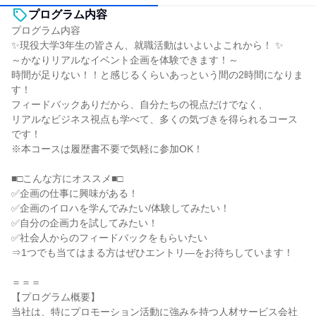
プログラム内容
プログラム内容
✨現役大学3年生の皆さん、就職活動はいよいよこれから！ ✨
～かなりリアルなイベント企画を体験できます！～
時間が足りない！！と感じるくらいあっという間の2時間になりま
す！
フィードバックありだから、自分たちの視点だけでなく、
リアルなビジネス視点も学べて、多くの気づきを得られるコース
です！
※本コースは履歴書不要で気軽に参加OK！
■□こんな方にオススメ■□
✅企画の仕事に興味がある！
✅企画のイロハを学んでみたい/体験してみたい！
✅自分の企画力を試してみたい！
✅社会人からのフィードバックをもらいたい
⇒1つでも当てはまる方はぜひエントリ―をお待ちしています！
＝＝＝
【プログラム概要】
当社は、特にプロモーション活動に強みを持つ人材サービス会社