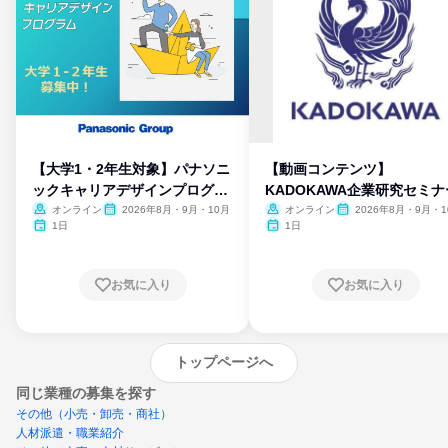
【大学1・2年生対象】パナソニ
【動画コンテンツ】
ックキャリアデザインプログラ
KADOKAWA企業研究セミナ
ム
オンライン
2026年8月・9月・10月
オンライン
2026年8月・9月・1
月・11月・12月
1日
1日
お気に入り
お気に入り
トップページへ
同じ業種の募集を探す
その他（小売・卸売・商社）
人材派遣・職業紹介