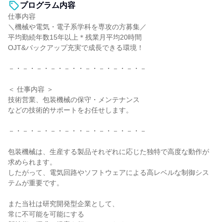
プログラム内容
仕事内容
＼機械や電気・電子系学科を専攻の方募集／
平均勤続年数15年以上＊残業月平均20時間
OJT&バックアップ充実で成長できる環境！
－・－・－・－・－・・－・－・－・－・－
＜ 仕事内容 ＞
技術営業、包装機械の保守・メンテナンス
などの技術的サポートをお任せします。
－・－・－・－・－・・－・－・－・－・－
包装機械は、生産する製品それぞれに応じた独特で高度な動作が
求められます。
したがって、電気回路やソフトウェアによる高レベルな制御シス
テムが重要です。
また当社は研究開発型企業として、
常に不可能を可能にする