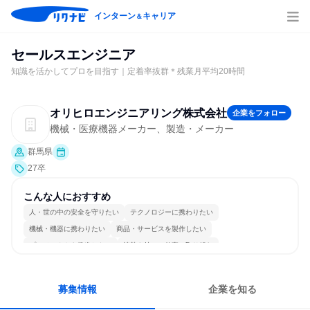
インターン
キャリア
＆
セールスエンジニア
知識を活かしてプロを目指す｜定着率抜群＊残業月平均20時間
オリヒロエンジニアリング株式会社
企業をフォロー
機械・医療機器メーカー、製造・メーカー
群馬県
27卒
こんな人におすすめ
人・世の中の安全を守りたい
テクノロジーに携わりたい
機械・機器に携わりたい
商品・サービスを製作したい
プロジェクトを推進したい
情熱を持って仕事に取り組む
常に新しいものに挑戦
長く同じ会社に居続けられる
多様な職種の人と関われる
一つの専門分野を極める
募集情報
企業を知る