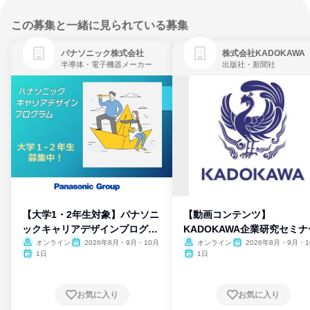
この募集と一緒に見られている募集
パナソニック株式会社
株式会社KADOKAWA
半導体・電子機器メーカー
出版社・新聞社
【大学1・2年生対象】パナソニ
【動画コンテンツ】
ックキャリアデザインプログラ
KADOKAWA企業研究セミナ
ム
オンライン
2026年8月・9月・10月
オンライン
2026年8月・9月・1
月・11月・12月
1日
1日
お気に入り
お気に入り