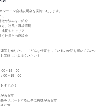
内容
たオンライン会社説明会を実施いたします。
いて
特徴や強みをご紹介
き方、社風・職場環境
の成長やキャリア
働く社員との座談会
雰囲気を知りたい」「どんな仕事をしているのか話を聞いてみたい」
もお気軽にご参加ください！
00～15：00
：00～15：00
におすすめ！
方
味がある方
成長をサポートする仕事に興味がある方
好きな方