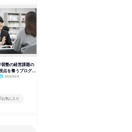
株
/学習塾の経営課題の
WEB開催/社会で活躍する人に
視点を養うプログラ
共通する3つのスキルを学ぶ
2026年9月
オンライン
2026年8月
1日
お気に入り
お気に入り