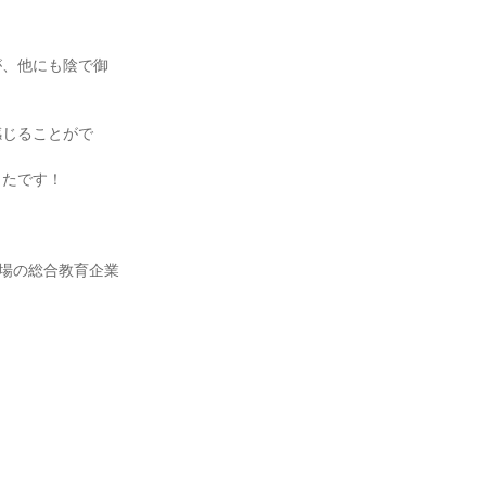
が、他にも陰で御
感じることがで
ったです！
上場の総合教育企業