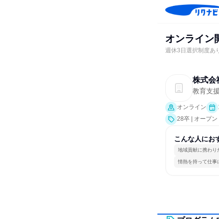
オンライン
週休3日選択制度あ
株式会
教育支
オンライン
28卒 | オー
こんな人にお
地域貢献に携わり
情熱を持って仕事