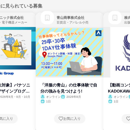
緒に見られている募集
ニック株式会社
青山商事株式会社
株式
・電子機器メーカー
百貨店・アパレル小売
出
生対象】パナソニ
「洋服の青山」の仕事体験で自
【動画コン
デザインプログラ
分の強みを見つけよう!
KADOKA
2026年8月・9月・10月
オンライン
2026年8月
オンライン
1日
1日
気に入り
お気に入り