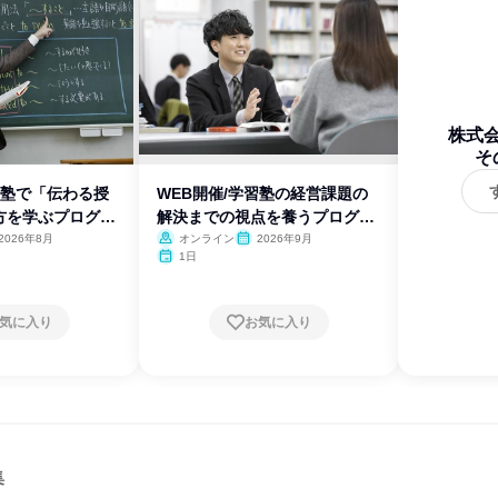
株式
そ
習塾で「伝わる授
WEB開催/学習塾の経営課題の
方を学ぶプログラ
解決までの視点を養うプログラ
ム
2026年8月
オンライン
2026年9月
1日
気に入り
お気に入り
集