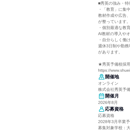
■秀英の強み・特
・「教育」に集
教材作成や広告、
が整っています
・個別最適な教
AI教材の導入や
・自分らしく働
週休3日制や勤務
があります。
★秀英予備校採用
https://www.shuei
開催地
オンライン
株式会社秀英予
開催月
2026年8月
応募資格
応募資格
2028年3月卒
募集対象学校：