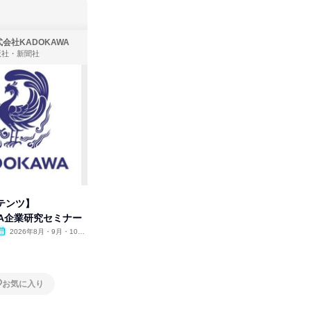
会社KADOKAWA
株式会社住まいず
版社・新聞社
製造・メーカー、建築設計
テンツ】
先着順・選考なし|注文住宅の総
プログラ
WA企業研究セミナー
合職|会社説明会&社長座談会
しくアル
2026年8月・9月・10
オンライン
2026年8月・9月
オンラ
月・11月・12月
1日
2日～4
お気に入り
お気に入り