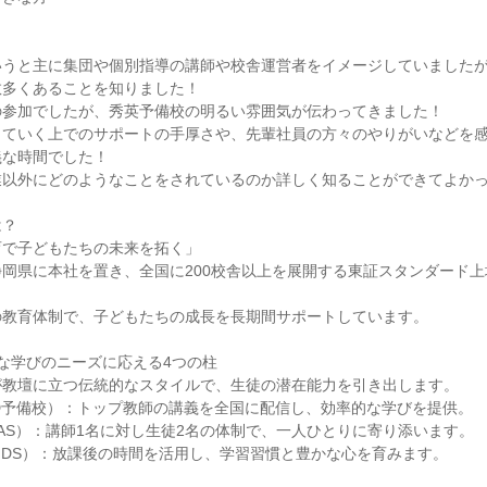
いうと主に集団や個別指導の講師や校舎運営者をイメージしていました
数多くあることを知りました！
の参加でしたが、秀英予備校の明るい雰囲気が伝わってきました！
していく上でのサポートの手厚さや、先輩社員の方々のやりがいなどを
義な時間でした！
業以外にどのようなことをされているのか詳しく知ることができてよか
は？
育で子どもたちの未来を拓く」
岡県に本社を置き、全国に200校舎以上を展開する東証スタンダード
の教育体制で、子どもたちの成長を長期間サポートしています。
な学びのニーズに応える4つの柱
が教壇に立つ伝統的なスタイルで、生徒の潜在能力を引き出します。
D予備校）：トップ教師の講義を全国に配信し、効率的な学びを提供。
AS）：講師1名に対し生徒2名の体制で、一人ひとりに寄り添います。
IDS）：放課後の時間を活用し、学習習慣と豊かな心を育みます。