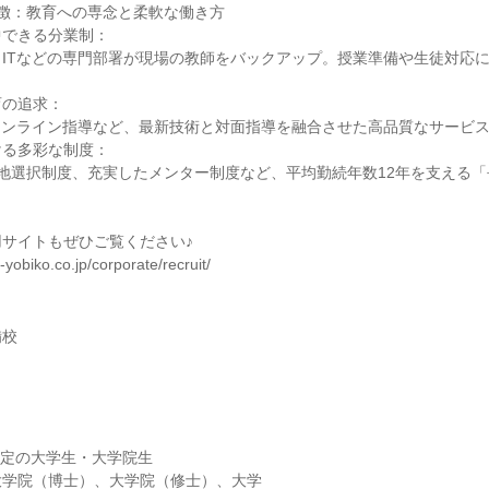
徴：教育への専念と柔軟な働き方
中できる分業制：
ITなどの専門部署が現場の教師をバックアップ。授業準備や生徒対応
。
育の追求：
オンライン指導など、最新技術と対面指導を融合させた高品質なサービ
ける多彩な制度：
地選択制度、充実したメンター制度など、平均勤続年数12年を支える
サイトもぜひご覧ください♪
-yobiko.co.jp/corporate/recruit/
備校
業予定の大学生・大学院生
大学院（博士）、大学院（修士）、大学