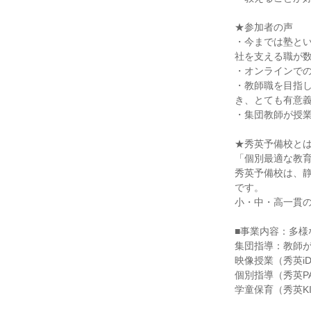
★参加者の声
・今までは塾と
社を支える職が
・オンラインで
・教師職を目指
き、とても有意
・集団教師が授
★秀英予備校と
「個別最適な教
秀英予備校は、静
です。
小・中・高一貫
■事業内容：多様
集団指導：教師
映像授業（秀英i
個別指導（秀英P
学童保育（秀英K