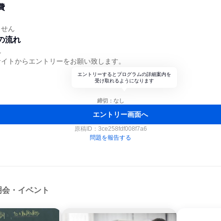
費
ません
の流れ
れ
サイトからエントリーをお願い致します。
エントリーするとプログラムの詳細案内を
受け取れるようになります
締切：なし
エントリー画面へ
原稿ID：
3ce258fdf008f7a6
問題を報告する
明会・イベント