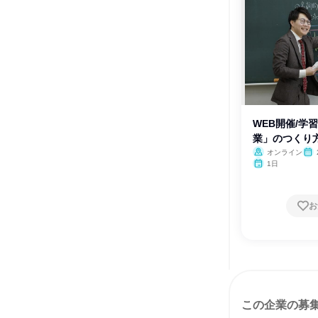
WEB開催/学
業」のつくり
ム
オンライン
1日
お
この企業の募