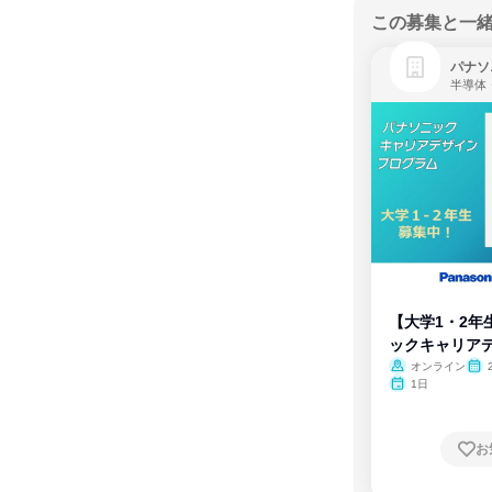
この募集と一
パナソ
半導体
【大学1・2年
ックキャリア
ム
オンライン
1日
お