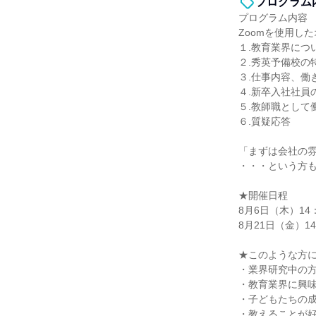
プログラム
プログラム内容
Zoomを使用し
１.教育業界につ
２.秀英予備校の
３.仕事内容、働
４.新卒入社社員
５.教師職として
６.質疑応答
「まずは会社の
・・・という方
★開催日程
8月6日（木）14：
8月21日（金）14
★このような方
・業界研究中の
・教育業界に興
・子どもたちの
・教えることが