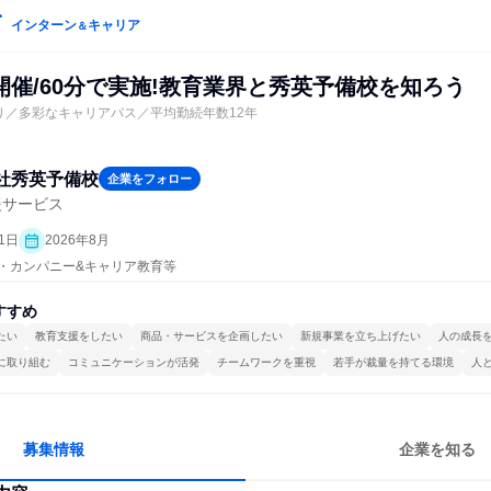
インターン
キャリア
＆
開催/60分で実施!教育業界と秀英予備校を知ろう
り／多彩なキャリアパス／平均勤続年数12年
社秀英予備校
企業をフォロー
援サービス
1日
2026年8月
プン・カンパニー&キャリア教育等
すすめ
たい
教育支援をしたい
商品・サービスを企画したい
新規事業を立ち上げたい
人の成長
に取り組む
コミュニケーションが活発
チームワークを重視
若手が裁量を持てる環境
人
募集情報
企業を知る