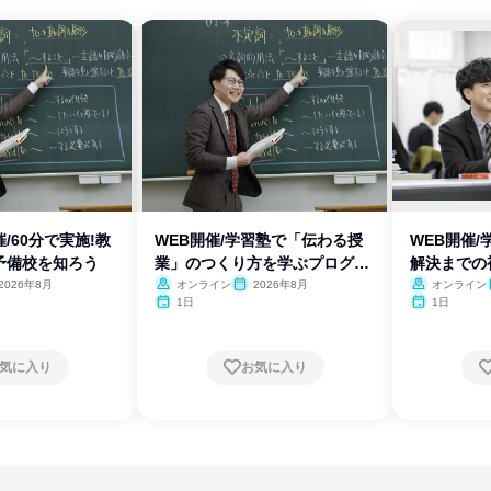
/60分で実施!教
WEB開催/学習塾で「伝わる授
WEB開催
予備校を知ろう
業」のつくり方を学ぶプログラ
解決までの
ム
ム
2026年8月
オンライン
2026年8月
オンライン
1日
1日
気に入り
お気に入り