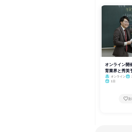
オンライン開催
育業界と秀英
オンライン
1日
お