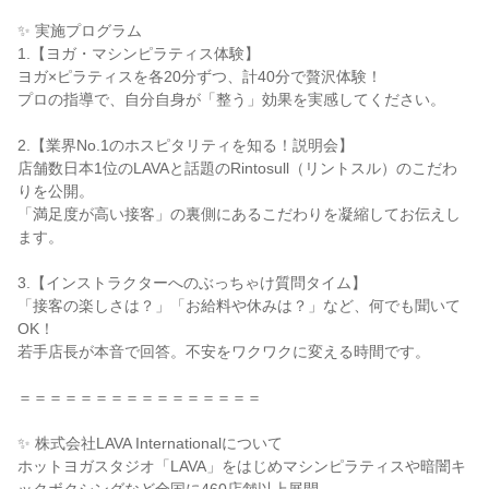
✨ 実施プログラム
1.【ヨガ・マシンピラティス体験】
ヨガ×ピラティスを各20分ずつ、計40分で贅沢体験！
プロの指導で、自分自身が「整う」効果を実感してください。
2.【業界No.1のホスピタリティを知る！説明会】
店舗数日本1位のLAVAと話題のRintosull（リントスル）のこだわ
りを公開。
「満足度が高い接客」の裏側にあるこだわりを凝縮してお伝えし
ます。
3.【インストラクターへのぶっちゃけ質問タイム】
「接客の楽しさは？」「お給料や休みは？」など、何でも聞いて
OK！
若手店長が本音で回答。不安をワクワクに変える時間です。
＝＝＝＝＝＝＝＝＝＝＝＝＝＝＝＝
✨ 株式会社LAVA Internationalについて
ホットヨガスタジオ「LAVA」をはじめマシンピラティスや暗闇キ