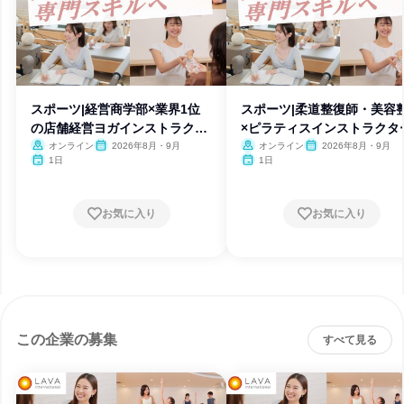
スポーツ|経営商学部×業界1位
スポーツ|柔道整復師・美容
の店舗経営ヨガインストラクタ
×ピラティスインストラクタ
ー
オンライン
2026年8月・9月
オンライン
2026年8月・9月
1日
1日
お気に入り
お気に入り
この企業の募集
すべて見る