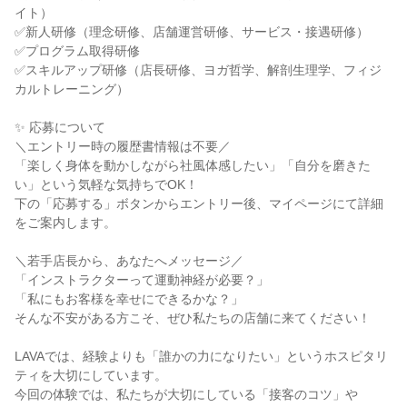
イト）
✅新人研修（理念研修、店舗運営研修、サービス・接遇研修）
✅プログラム取得研修
✅スキルアップ研修（店長研修、ヨガ哲学、解剖生理学、フィジ
カルトレーニング）
✨ 応募について
＼エントリー時の履歴書情報は不要／
「楽しく身体を動かしながら社風体感したい」「自分を磨きた
い」という気軽な気持ちでOK！
下の「応募する」ボタンからエントリー後、マイページにて詳細
をご案内します。
＼若手店長から、あなたへメッセージ／
「インストラクターって運動神経が必要？」
「私にもお客様を幸せにできるかな？」
そんな不安がある方こそ、ぜひ私たちの店舗に来てください！
LAVAでは、経験よりも「誰かの力になりたい」というホスピタリ
ティを大切にしています。
今回の体験では、私たちが大切にしている「接客のコツ」や