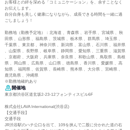
お客様との絆を深める「コミュニケーション」を、余すことなく
お伝えします。
自分自身も美しく健康になりながら、成長できる時間を一緒に過
ごしましょう！
勤務地（勤務予定地）：北海道 、青森県 、岩手県 、宮城県 、秋
田県 、山形県 、福島県 、茨城県 、栃木県 、群馬県 、埼玉県 、
千葉県 、東京都 、神奈川県 、新潟県 、富山県 、石川県 、福井県
、山梨県 、長野県 、岐阜県 、静岡県 、愛知県 、三重県 、滋賀県
、京都府 、大阪府 、兵庫県 、奈良県 、和歌山県 、鳥取県 、島根
県 、岡山県 、広島県 、山口県 、徳島県 、香川県 、愛媛県 、高
知県 、福岡県 、佐賀県 、長崎県 、熊本県 、大分県 、宮崎県 、
鹿児島県 、沖縄県
※勤務地確約あり
開催地
東京都渋谷区道玄坂2-23-12フォンティスビル6F
株式会社LAVA International(渋谷店)
【交通手段】
交通手段
JR渋谷駅のハチ公口を出て、109を挟んで二股に分かれた道の右