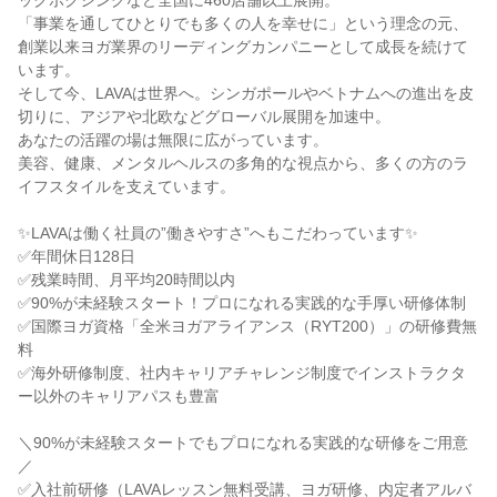
ックボクシングなど全国に460店舗以上展開。
「事業を通してひとりでも多くの人を幸せに」という理念の元、
創業以来ヨガ業界のリーディングカンパニーとして成長を続けて
います。
そして今、LAVAは世界へ。シンガポールやベトナムへの進出を皮
切りに、アジアや北欧などグローバル展開を加速中。
あなたの活躍の場は無限に広がっています。
美容、健康、メンタルヘルスの多角的な視点から、多くの方のラ
イフスタイルを支えています。
✨LAVAは働く社員の”働きやすさ”へもこだわっています✨
✅年間休日128日
✅残業時間、月平均20時間以内
✅90%が未経験スタート！プロになれる実践的な手厚い研修体制
✅国際ヨガ資格「全米ヨガアライアンス（RYT200）」の研修費無
料
✅海外研修制度、社内キャリアチャレンジ制度でインストラクタ
ー以外のキャリアパスも豊富
＼90%が未経験スタートでもプロになれる実践的な研修をご用意
／
✅入社前研修（LAVAレッスン無料受講、ヨガ研修、内定者アルバ