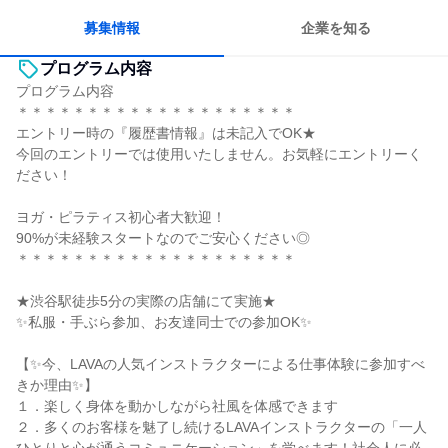
若手が裁量を持てる環境
人とたくさん会話する
募集情報
企業を知る
プログラム内容
プログラム内容
＊＊＊＊＊＊＊＊＊＊＊＊＊＊＊＊＊＊＊＊
エントリー時の『履歴書情報』は未記入でOK★
今回のエントリーでは使用いたしません。お気軽にエントリーく
ださい！
ヨガ・ピラティス初心者大歓迎！
90%が未経験スタートなのでご安心ください◎
＊＊＊＊＊＊＊＊＊＊＊＊＊＊＊＊＊＊＊＊
★渋谷駅徒歩5分の実際の店舗にて実施★
✨私服・手ぶら参加、お友達同士での参加OK✨
【✨今、LAVAの人気インストラクターによる仕事体験に参加すべ
きか理由✨】
１．楽しく身体を動かしながら社風を体感できます
２．多くのお客様を魅了し続けるLAVAインストラクターの「一人