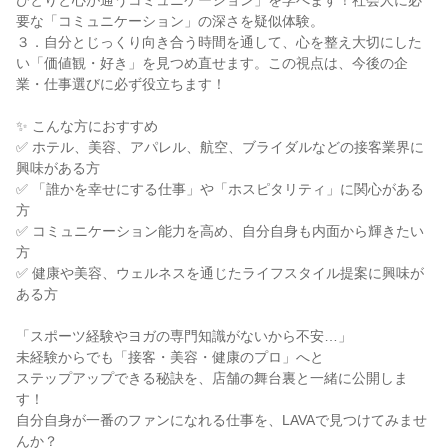
ひとりと心が通うコミュニケーション」を学べます！社会人に必
要な「コミュニケーション」の深さを疑似体験。
３．自分とじっくり向き合う時間を通して、心を整え大切にした
い「価値観・好き」を見つめ直せます。この視点は、今後の企
業・仕事選びに必ず役立ちます！
✨ こんな方におすすめ
✅ ホテル、美容、アパレル、航空、ブライダルなどの接客業界に
興味がある方
✅ 「誰かを幸せにする仕事」や「ホスピタリティ」に関心がある
方
✅ コミュニケーション能力を高め、自分自身も内面から輝きたい
方
✅ 健康や美容、ウェルネスを通じたライフスタイル提案に興味が
ある方
「スポーツ経験やヨガの専門知識がないから不安…」
未経験からでも「接客・美容・健康のプロ」へと
ステップアップできる秘訣を、店舗の舞台裏と一緒に公開しま
す！
自分自身が一番のファンになれる仕事を、LAVAで見つけてみませ
んか？