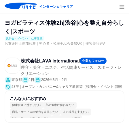
インターン
キャリア
＆
ヨガピラティス体験2h|渋谷|心を整え自分らし
く|スポーツ
説明会・イベント
仕事体験
お友達同士参加歓迎｜初心者・私服手ぶら参加OK｜接客美容好き
株式会社LAVA International
企業をフォロー
理容・美容・エステ、生活関連サービス、スポーツ・レ
クリエーション
東京都
1日
2026年8月・9月
28卒 | オープン・カンパニー&キャリア教育等（説明会・イベント [職種
研究、会社説明会、業界研究]、仕事体験）
こんな人におすすめ
健康促進に携わりたい
美の追求に携わりたい
商品・サービスの魅力を表現したい
人の成長を支えたい
情熱を持って仕事に取り組む
チームワークを重視
女性が働きやすい環境で働ける
自分の好きな場所で働ける