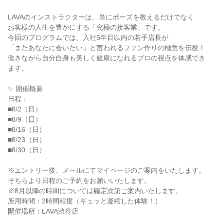
LAVAのインストラクターは、単にポーズを教えるだけでなく
お客様の人生を豊かにする「究極の接客業」です。
今回のプログラムでは、入社5年目以内の若手店長が
「またあなたに会いたい」と言われるファン作りの極意を伝授！
働きながら自分自身も美しく健康になれるプロの視点を体感でき
ます。
✨ 開催概要
日程：
■8/2（日）
■8/9（日）
■8/16（日）
■8/23（日）
■8/30（日）
※エントリー後、メールにてマイページのご案内をいたします。
そちらより日程のご予約をお願いいたします。
※8月以降の時間については確定次第ご案内いたします。
所用時間：2時間程度（ギュッと凝縮した体験！）
開催場所：LAVA渋谷店