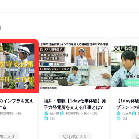
集
本のインフラを支え
福井・若狭【1day仕事体験】原
【1day
する
子力発電所を支える仕事とは?
プラントの
2026年8月・9月
福井県
2026年8月・9月・10月
兵庫県
1日
1日
気に入り
お気に入り