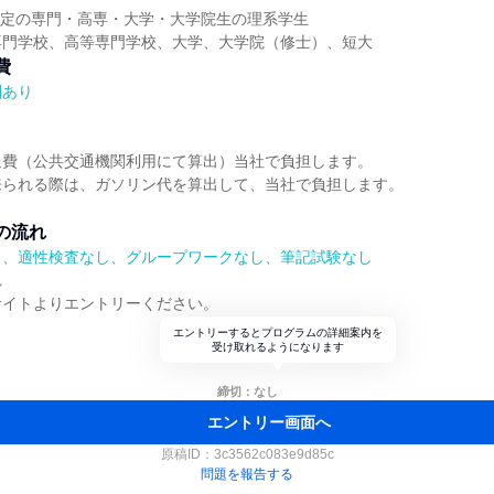
業予定の専門・高専・大学・大学院生の理系学生
専門学校、高等専門学校、大学、大学院（修士）、短大
費
酬あり
通費（公共交通機関利用にて算出）当社で負担します。
来られる際は、ガソリン代を算出して、当社で負担します。
の流れ
）、適性検査なし、グループワークなし、筆記試験なし
れ
サイトよりエントリーください。
エントリーするとプログラムの詳細案内を
受け取れるようになります
締切：なし
エントリー画面へ
原稿ID：
3c3562c083e9d85c
問題を報告する