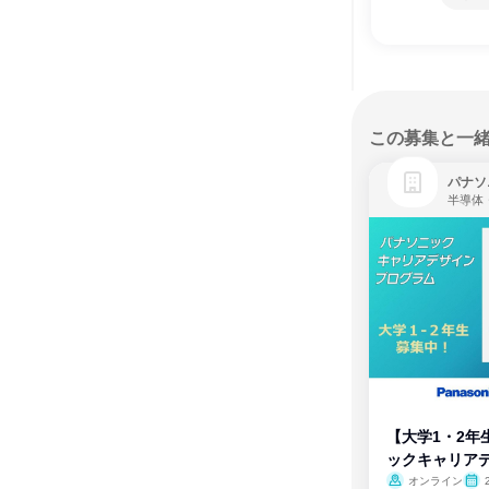
この募集と一
パナソ
半導体
【大学1・2年
ックキャリア
ム
オンライン