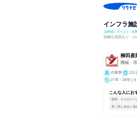
インフラ施
説明会・イベント
仕
報酬交通費あり・兵
柳田産
機械・
兵庫県
1日
27卒・28卒
明会、業界研究
こんな人にお
環境・エコロジー
長く同じ会社に居