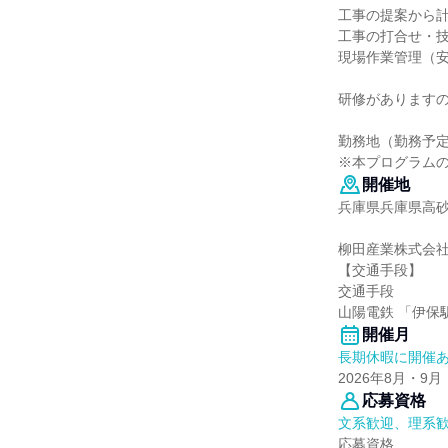
工事の提案から
工事の打合せ・
現場作業管理（
研修があります
勤務地（勤務予定
※本プログラム
開催地
兵庫県兵庫県高砂市
柳田産業株式会社
【交通手段】
交通手段
山陽電鉄 「伊保
開催月
長期休暇に開催
2026年8月・9月
応募資格
文系歓迎、理系
応募資格