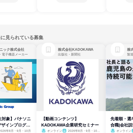
緒に見られている募集
ニック株式会社
株式会社KADOKAWA
株
・電子機器メーカー
出版社・新聞社
製
生対象】パナソニ
【動画コンテンツ】
先着順・選
デザインプログラ
KADOKAWA企業研究セミナー
合職|会社
2026年8月・9月・10月
オンライン
2026年8月・9月・10
オンライン