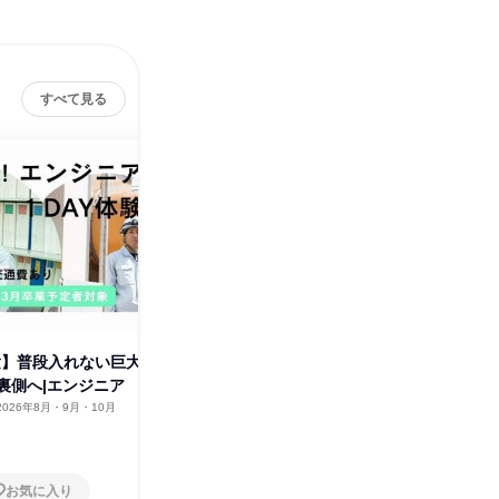
すべて見る
体験】普段入れない巨大
【報酬・交通費あり】社会イン
インフラ
裏側へ|エンジニア
フラを守るエンジニア1day体験
兵庫県
1日
2026年8月・9月・10月
福井県
2026年8月・9月・10月
1日
お気に入り
お気に入り