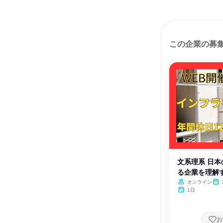
この企業の募
文系理系 日
る企業を理解
オンライン
1日
お