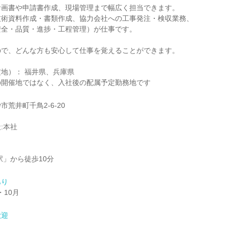
計画書や申請書作成、現場管理まで幅広く担当できます。
技術資料作成・書類作成、協力会社への工事発注・検収業務、
安全・品質・進捗・工程管理）が仕事です。
ので、どんな方も安心して仕事を覚えることができます。
地）： 福井県、兵庫県
の開催地ではなく、入社後の配属予定勤務地です
荒井町千鳥2-6-20
:本社
駅」から徒歩10分
あり
・10月
歓迎