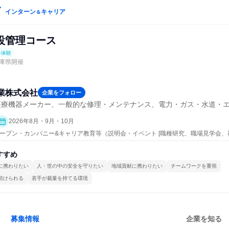
インターン
キャリア
＆
設管理コース
事体験
庫県開催
業株式会社
企業をフォロー
医療機器メーカー、一般的な修理・メンテナンス、電力・ガス・水道・
2026年8月・9月・10月
 | オープン・カンパニー&キャリア教育等（説明会・イベント [職種研究、職場見学会
]、仕事体験）
すすめ
に携わりたい
人・世の中の安全を守りたい
地域貢献に携わりたい
チームワークを重視
続けられる
若手が裁量を持てる環境
募集情報
企業を知る