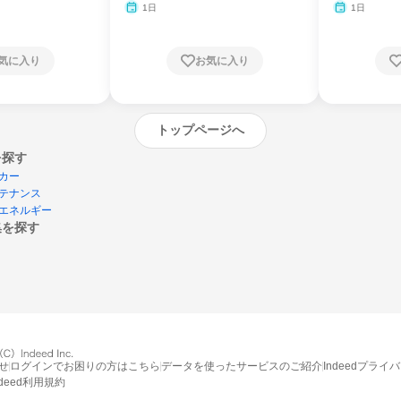
月・11月・12月
1日
1日
気に入り
お気に入り
トップページへ
を探す
カー
テナンス
エネルギー
集を探す
エントリーするとプログラムの詳細案内を
受け取れるようになります
せ
ログインでお困りの方はこちら
データを使ったサービスのご紹介
Indeedプライ
ndeed利用規約
締切：なし