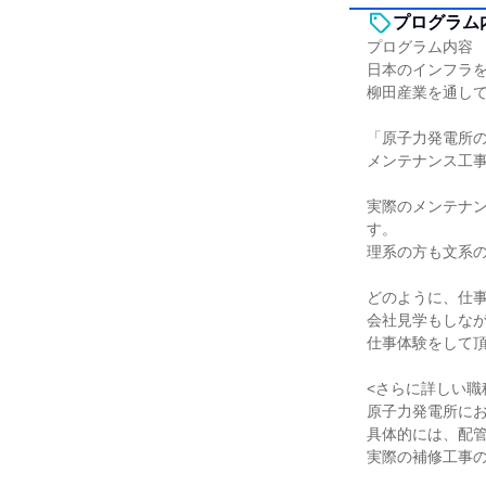
プログラム
プログラム内容
日本のインフラ
柳田産業を通し
「原子力発電所
メンテナンス工
実際のメンテナ
す。
理系の方も文系
どのように、仕
会社見学もしな
仕事体験をして
<さらに詳しい職
原子力発電所に
具体的には、配
実際の補修工事