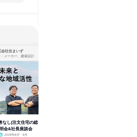
式会社住まいず
株式会社タカラトミー
造・メーカー、建築設計
製造・メーカー
考なし|注文住宅の総
タカラトミーグループの「アソ
人事の心
説明会&社長座談会
ビ」を学ぶ 1dayセミナー
の極意/
開
2026年8月・9月
オンライン
2026年11月
オンラ