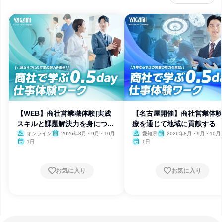
【WEB】商社営業職体験|実践
【名古屋開催】商社営業体験
スキルと課題解決力を身につけ
療を通じて地域に貢献する
る
オンライン
2026年8月・9月・10月
愛知県
2026年8月・9月・10月
1日
1日
お気に入り
お気に入り