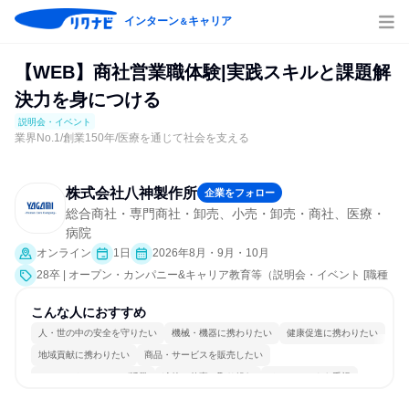
インターン
キャリア
＆
【WEB】商社営業職体験|実践スキルと課題解
決力を身につける
説明会・イベント
業界No.1/創業150年/医療を通じて社会を支える
株式会社八神製作所
企業をフォロー
総合商社・専門商社・卸売、小売・卸売・商社、医療・
病院
オンライン
1日
2026年8月・9月・10月
28卒 | オープン・カンパニー&キャリア教育等（説明会・イベント [職種
研究、課題解決プログラム、就活サポート、会社説明会、業界研究]）
こんな人におすすめ
人・世の中の安全を守りたい
機械・機器に携わりたい
健康促進に携わりたい
地域貢献に携わりたい
商品・サービスを販売したい
コミュニケーションが活発
冷静に仕事に取り組む
チームワークを重視
長く同じ会社に居続けられる
一つの専門分野を極める