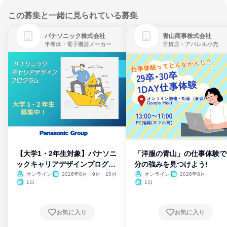
この募集と一緒に見られている募集
パナソニック株式会社
青山商事株式会社
半導体・電子機器メーカー
百貨店・アパレル小売
【大学1・2年生対象】パナソニ
「洋服の青山」の仕事体験で
ックキャリアデザインプログラ
分の強みを見つけよう!
ム
オンライン
2026年8月・9月・10月
オンライン
2026年8月
1日
1日
お気に入り
お気に入り