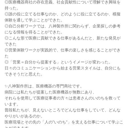
◎医療機器商社の存在意義、社会貢献性について理解でき興味を
持った。
◎誰の役に立てる仕事なのか、どのように役に立てるのか、模擬
体験を通して学ぶことができた。
◎自己分析ワークでは、八神製作所に関わらず、企業探しの参考
になる情報を得ることができた。
◎こんな形で医療に貢献できる仕事があるんだと、新たな発見が
できた
◎営業体験ワークが実践的で、仕事の楽しさを感じることができ
た
◎「営業＝自分から提案する」というイメージが変わった。
日々のコミュニケーションから始まる営業スタイルは、自分にも
できそうだと思えた。
✨八神製作所は、医療機器の専門商社です。
病院には私たちが提案した医療機器が無数にあり、
それらを使用して医療従事者の方々は患者さんのいのちを救って
います。
普段私たちが、見えないところでどんな仕事をしていて、どんな
やりがいがあるのか。
医療現場とその先の「人の"いのち"」を支える仕事について学ぶこ