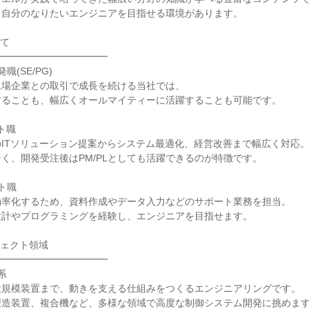
、自分のなりたいエンジニアを目指せる環境があります。
いて
━━━━━━━━━━━━
(SE/PG)
上場企業との取引で成長を続ける当社では、
することも、幅広くオールマイティーに活躍することも可能です。
ト職
ITソリューション提案からシステム最適化、経営改善まで幅広く対応
く、開発受注後はPM/PLとしても活躍できるのが特徴です。
ト職
効率化するため、資料作成やデータ入力などのサポート業務を担当。
設計やプログラミングを経験し、エンジニアを目指せます。
ジェクト領域
━━━━━━━━━━━━
系
大規模装置まで、動きを支える仕組みをつくるエンジニアリングです。
製造装置、複合機など、多様な領域で高度な制御システム開発に挑めま