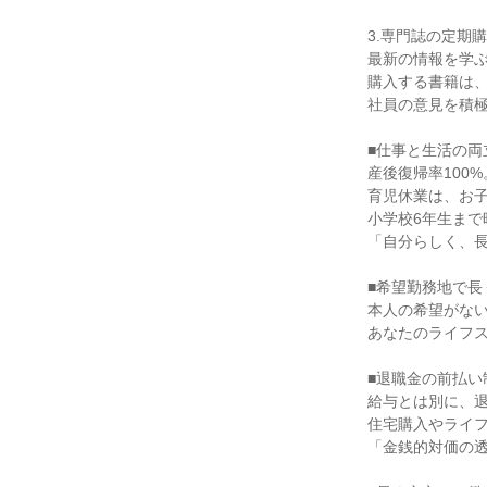
3.専門誌の定期
最新の情報を学
購入する書籍は
社員の意見を積
■仕事と生活の両
産後復帰率100%
育児休業は、お子
小学校6年生まで
「自分らしく、
■希望勤務地で長
本人の希望がな
あなたのライフ
■退職金の前払い
給与とは別に、
住宅購入やライ
「金銭的対価の