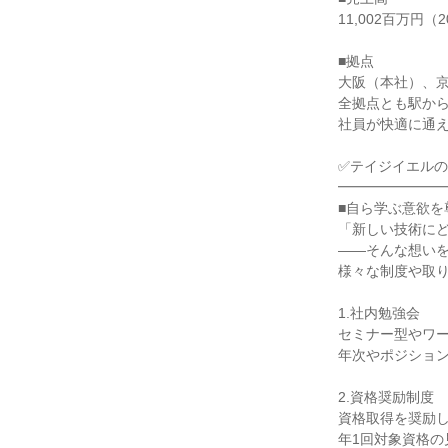
11,002百万円（
■拠点
大阪（本社）、
全拠点とも駅か
社員が快適に通
✅テイジイエル
━━━━━━━
■自ら学ぶ意欲
「新しい技術に
――そんな想い
様々な制度や取
1.社内勉強会
セミナー型やワ
年次やポジショ
2.資格奨励制度
資格取得を奨励
年1回対象資格の