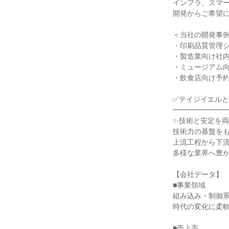
インフラ、スマ
開発からご希望
＜当社の開発事
・印刷品質管理シス
・製造業向け社内購買
・ミュージアム向け音
・飲食店向け予約
✅テイジイエルとは
━━━━━━━
✨技術と安定を両
技術力の基盤を
上流工程から下流
多様な業界へ豊
【会社データ】
■事業領域
組み込み・制御系
時代の変化に柔
■売上高