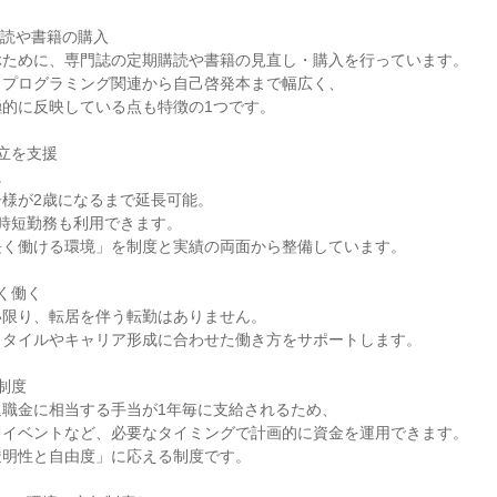
購読や書籍の購入
ぶために、専門誌の定期購読や書籍の見直し・購入を行っています。
、プログラミング関連から自己啓発本まで幅広く、
極的に反映している点も特徴の1つです。
立を支援
。
様が2歳になるまで延長可能。
時短勤務も利用できます。
長く働ける環境」を制度と実績の両面から整備しています。
く働く
い限り、転居を伴う転勤はありません。
スタイルやキャリア形成に合わせた働き方をサポートします。
制度
退職金に相当する手当が1年毎に支給されるため、
フイベントなど、必要なタイミングで計画的に資金を運用できます。
透明性と自由度」に応える制度です。