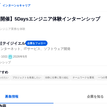
インターン
キャリア
＆
開催】5Daysエンジニア体験インターンシップ
ンジニア業務を体験
社テイジイエル
企業をフォロー
ンターネット、ITサービス、ソフトウェア開発
～10日
2026年9月
ーンシップ
すすめ
わりたい
プロジェクトを推進したい
冷静に仕事に取り組む
チームワークを重視
一つの
募集情報
企業を知る
内容