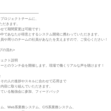
━━━━━━━━━━━━
るプロジェクトチームに、
ただきます。
わせて期間変更は可能です）
の中であなたが得意とするシステム開発に携わっていただきます。
社員や周りのチームの社員があなたを支えますので、ご安心ください！
プの流れ>
ジェクト説明
ターとのランチ会を開催します。現場で働くリアルな声を聴けます！
：
らその人の進捗やスキルに合わせて応用まで
な内容に取り組んでいただきます。
っている勉強会に参加、フィードバック
ム、Web系業務システム、C/S系業務システム、