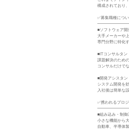
構成されており
✅募集職種につ
━━━━━━━
■ソフトウェア開発職
大手メーカーや
専門分野に特化
■ITコンサルタン
課題解決のための
コンサルだけでな
■開発アシスタン
システム開発を
入社後は簡単な
✅携われるプロ
━━━━━━━
■組み込み・制御
小さな機能から
自動車、半導体