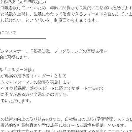
ける環境（定年制度なし）
職制度を設けていないため、年齢に関係なく長期的にご活躍いただけま
果と意欲を重視し、生涯にわたって活躍できるフィールドを提供してい
揮し続けたい」という想いを、制度面からも支えます。
制について
━━━━━━━━━━━━
ジネスマナー、IT基礎知識、プログラミングの基礎技術を
的に習得します。
導「エルダー研修」
員が専属の指導者（エルダー）として
ラムでマンツーマンの指導を実施します。
レベルや難易度、進捗スピードに応じてサポートするので、
面に不安がある方や文系出身の方でも、
んでいただけます。
の技術力向上の取り組みの1つに、自社独自のLMS (学習管理システム
ら継続的な社員教育まで学び成長し続けられる環境を提供しています。
イエルが実践で培ってきた幅広い分野の知識が学べる豊富なコンテンツ