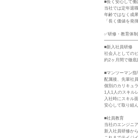
■長く安心して働
当社では定年退
年齢ではなく成
「長く価値を発
✅研修・教育体
━━━━━━━
■新入社員研修
社会人としてのビ
約2ヶ月間で徹底
■マンツーマン指
配属後、先輩社
個別のカリキュ
1人1人のスキル
入社時にスキル
安心して取り組
■社員教育
当社のエンジニア
新入社員研修か
これまでテイジ