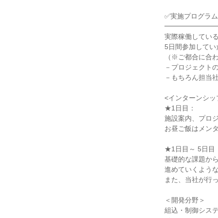
✅実施プログラム
━━━━━━━
実際稼働してい
5日間参加してい
（※ご都合に合
－プロジェクト
－もちろん担当
<インターンシッ
★1日目：
施設案内、プロ
お昼ご飯はメン
★1日目～ 5日目
基礎的な課題か
進めていくよう
また、当社が行
＜開発分野＞
組込・制御システ