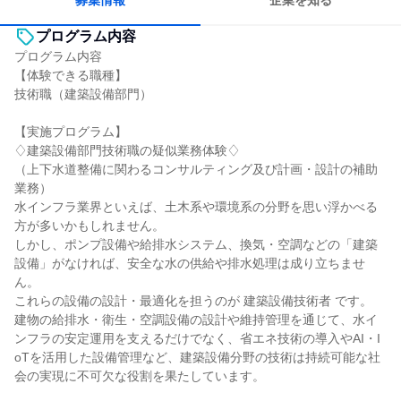
募集情報
企業を知る
プログラム内容
プログラム内容
【体験できる職種】
技術職（建築設備部門）
【実施プログラム】
♢建築設備部門技術職の疑似業務体験♢
（上下水道整備に関わるコンサルティング及び計画・設計の補助
業務）
水インフラ業界といえば、土木系や環境系の分野を思い浮かべる
方が多いかもしれません。
しかし、ポンプ設備や給排水システム、換気・空調などの「建築
設備」がなければ、安全な水の供給や排水処理は成り立ちませ
ん。
これらの設備の設計・最適化を担うのが 建築設備技術者 です。
建物の給排水・衛生・空調設備の設計や維持管理を通じて、水イ
ンフラの安定運用を支えるだけでなく、省エネ技術の導入やAI・I
oTを活用した設備管理など、建築設備分野の技術は持続可能な社
会の実現に不可欠な役割を果たしています。