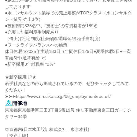
●創業55年越えで利益も毎年順調に推移しており、安定経営を実現
しております
●水コンサルタント業界での売上規模がTOPクラス（水コンサルタ
ント業界 売上3位）
●技術部門335名中、”技術士”の有資格者が189名
●充実した福利厚生制度あり
（借上げ社宅制度/社会保険/退職金/各種手当制度）
●ワークライフバランスへの施策
休日休暇※2025年実績133日（年間休日125日+夏季休暇3日+一斉
有給5日+通常有給+α）
●新卒採用3年離職率 "0％"
★新卒採用HP★
若手社員などの声も掲載されているので、ぜひチェックしてみて
ください！
➤➤➤https://www.n-suiko.co.jp/08_employment/recruit/
開催地
東京都東京都港区三田3丁目5番19号 住友不動産東京三田ガーデン
タワー34階
東京都内(日本水工設計株式会社 東京本社)
【交通手段】