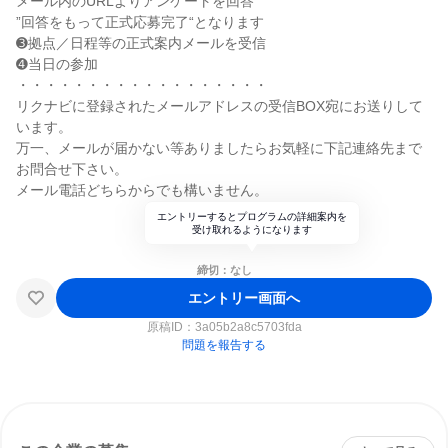
メール内のURLよりアンケートを回答
”回答をもって正式応募完了“となります
➌拠点／日程等の正式案内メールを受信
➍当日の参加
・・・・・・・・・・・・・・・・・・
リクナビに登録されたメールアドレスの受信BOX宛にお送りして
います。
万一、メールが届かない等ありましたらお気軽に下記連絡先まで
お問合せ下さい。
メール電話どちらからでも構いません。
エントリーするとプログラムの詳細案内を
受け取れるようになります
締切：なし
エントリー画面へ
原稿ID：
3a05b2a8c5703fda
問題を報告する