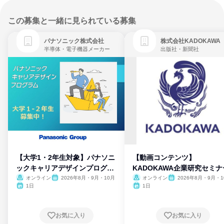
この募集と一緒に見られている募集
パナソニック株式会社
株式会社KADOKAWA
半導体・電子機器メーカー
出版社・新聞社
【大学1・2年生対象】パナソニ
【動画コンテンツ】
ックキャリアデザインプログラ
KADOKAWA企業研究セミナ
ム
オンライン
2026年8月・9月・10月
オンライン
2026年8月・9月・1
月・11月・12月
1日
1日
お気に入り
お気に入り