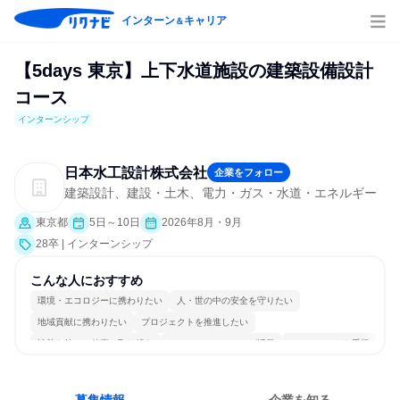
インターン
キャリア
＆
【5days 東京】上下水道施設の建築設備設計
コース
インターンシップ
日本水工設計株式会社
企業をフォロー
建築設計、建設・土木、電力・ガス・水道・エネルギー
東京都
5日～10日
2026年8月・9月
28卒 | インターンシップ
こんな人におすすめ
環境・エコロジーに携わりたい
人・世の中の安全を守りたい
地域貢献に携わりたい
プロジェクトを推進したい
情熱を持って仕事に取り組む
コミュニケーションが活発
チームワークを重視
長く同じ会社に居続けられる
多様な職種の人と関われる
一つの専門分野を極める