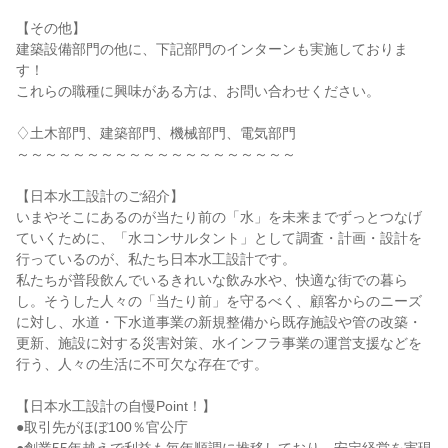
【その他】
建築設備部門の他に、下記部門のインターンも実施しておりま
す！
これらの職種に興味がある方は、お問い合わせください。
♢土木部門、建築部門、機械部門、電気部門
～～～～～～～～～～～～～～～～～～～～
【日本水工設計のご紹介】
いまやそこにあるのが当たり前の「水」を未来までずっとつなげ
ていくために、「水コンサルタント」として調査・計画・設計を
行っているのが、私たち日本水工設計です。
私たちが普段飲んでいるきれいな飲み水や、快適な街での暮ら
し。そうした人々の「当たり前」を守るべく、顧客からのニーズ
に対し、水道・下水道事業の新規整備から既存施設や管の改築・
更新、施設に対する災害対策、水インフラ事業の運営支援などを
行う、人々の生活に不可欠な存在です。
【日本水工設計の自慢Point！】
●取引先がほぼ100％官公庁