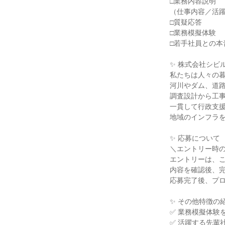
□業務内容説明
（仕事内容／活
□質疑応答
□業務模擬体験
□若手社員との本
✨ 株式会社シビ
私たちは人々の
河川やダム、道
調査設計から工
一貫して行政支
地域のインフラ
✨ 応募について
＼エントリー時
エントリーは、
内容を確認後、
応募完了後、プ
✨ その他特徴の
✅ 業務模擬体験
✅ 活躍する先輩