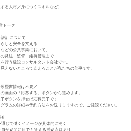
躍する人材／身につくスキルなど）
音トーク
ル設計について
暮らしと安全を支える
路などの公共事業において、
事の発注・監督、維持管理まで
援を行う建設コンサルタント会社です。
を見えないところで支えることが私たちの仕事です。
の履歴書情報は不要／
この画面の「応募する」ボタンから進めます。
完了ボタンを押せば応募完了です！
ログラムの詳細や予約方法をお送りしますので、ご確認ください。
紹介
を通じて働くイメージが具体的に湧く
社員が疑問に何でも答える質疑応答あり