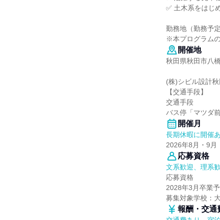
✅ 土木系をはじ
勤務地（勤務予
※本プログラム
開催地
秋田県秋田市八橋
(株)シビル設計
【交通手段】
交通手段
バス停「マツダ
開催月
長期休暇に開催
2026年8月・9月
応募資格
文系歓迎、理系
応募資格
2028年3月卒
募集対象学校：
報酬・交通