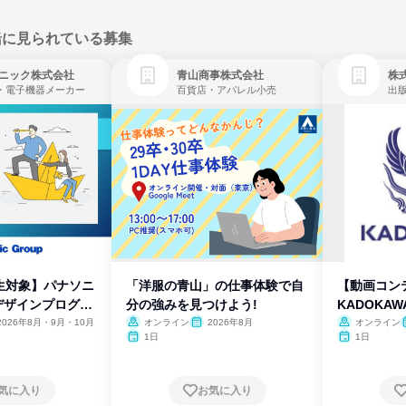
緒に見られている募集
ニック株式会社
青山商事株式会社
株式
・電子機器メーカー
百貨店・アパレル小売
出
生対象】パナソニ
「洋服の青山」の仕事体験で自
【動画コン
デザインプログラ
分の強みを見つけよう!
KADOKA
2026年8月・9月・10月
オンライン
2026年8月
オンライン
1日
1日
気に入り
お気に入り