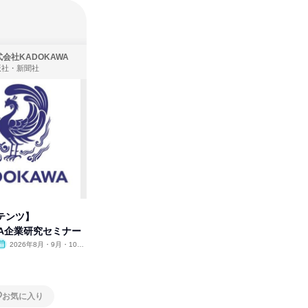
会社KADOKAWA
株式会社住まいず
版社・新聞社
製造・メーカー、建築設計
テンツ】
先着順・選考なし|注文住宅の総
タカラト
WA企業研究セミナー
合職|会社説明会&社長座談会
ビ」を学
2026年8月・9月・10
オンライン
2026年8月・9月
オンラ
月・11月・12月
1日
1日
お気に入り
お気に入り