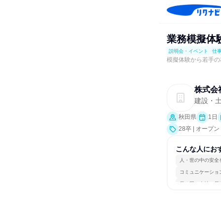
業務模擬体験
説明会・イベント
仕
模擬体験から若手の
株式会
建設・
秋田県
1日
28卒 | オ
こんな人にお
人・世の中の安全
コミュニケーショ
長く同じ会社に居