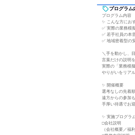
プログラム
プログラム内容
✨ こんな方にお
✅ 実際の業務模
✅ 若手社員の本
✅ 地域密着型の
＼手を動かし、
言葉だけの説明
実際の「業務模
やりがいをリア
✨ 開催概要
選考なしの先着
遠方からの参加
手厚い待遇でお
✨ 実施プログラム
□会社説明
（会社概要／福