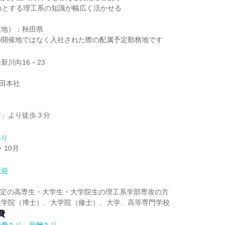
めとする理工系の知識が幅広く活かせる
定地）：秋田県
の開催地ではなく入社された際の配属予定勤務地です
新川向16－23
秋田本社
前」より徒歩３分
あり
・10月
歓迎
業予定の高専生・大学生・大学院生の理工系学部専攻の方
大学院（博士）、大学院（修士）、大学、高等専門学校
費