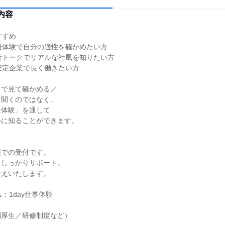
内容
すすめ
擬体験で自分の適性を確かめたい方
音トークでリアルな社風を知りたい方
安定企業で長く働きたい方
目で見て確かめる／
を聞くのではなく、
擬体験」を通して
ルに知ることができます。
順での受付です。
もしっかりサポート。
迎えいたします。
：1day仕事体験
利厚生／研修制度など）