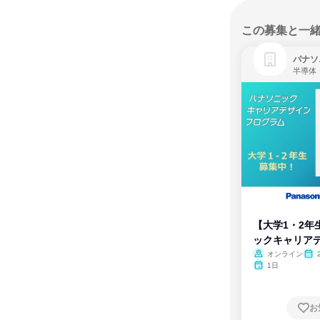
この募集と一
パナソ
半導体
【大学1・2年
ックキャリア
ム
オンライン
1日
お