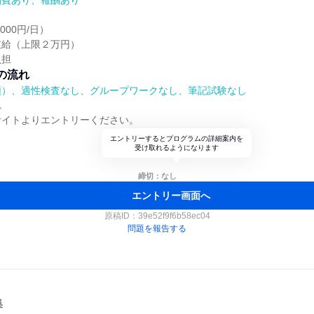
泊費あり、報酬あり
000円/日）
支給（上限２万円）
負担
の流れ
順）、適性検査なし、グループワークなし、筆記試験なし
れ
サイトよりエントリーください。
エントリーするとプログラムの詳細案内を
受け取れるようになります
締切：なし
エントリー画面へ
原稿ID：
39e52f9f6b58ec04
問題を報告する
集