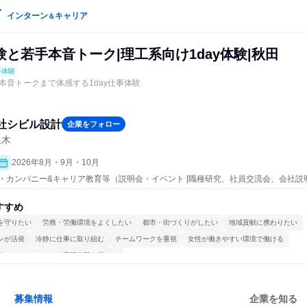
インターン
キャリア
＆
と若手本音トーク|理工系向け1day体験|秋田
事体験
本音トークまで体感する1day仕事体験
社シビル設計
企業をフォロー
土木
2026年8月・9月・10月
ープン・カンパニー&キャリア教育等（説明会・イベント [職種研究、社員交流会、会社説
すすめ
を守りたい
労務・労働環境をよくしたい
都市・街づくりがしたい
地域貢献に携わりたい
ンが活発
冷静に仕事に取り組む
チームワークを重視
女性が働きやすい環境で働ける
続けられる
一つの専門分野を極める
募集情報
企業を知る