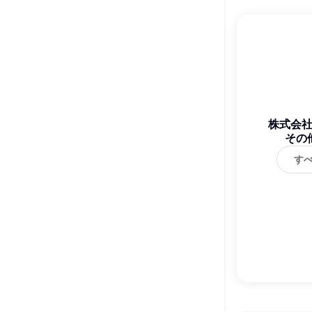
株式会
その
す