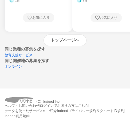
1日
1日
お気に入り
お気に入り
トップページへ
同じ業種の募集を探す
教育支援サービス
同じ開催地の募集を探す
オンライン
エントリーするとプログラムの詳細案内を
受け取れるようになります
ヘルプ・お問い合わせ
ログインでお困りの方はこちら
締切：なし
データを使ったサービスのご紹介
Indeedプライバシー規約
リクルートID規約
エントリー画面へ
Indeed利用規約
エントリー締切や開始月を過ぎた後もシステム上はエントリーできますが、エント
リーへの対応はされないことがあります。