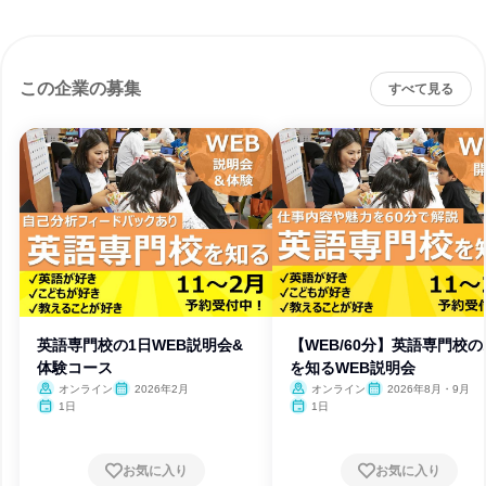
この企業の募集
すべて見る
英語専門校の1日WEB説明会&
【WEB/60分】英語専門校の
体験コース
を知るWEB説明会
オンライン
2026年2月
オンライン
2026年8月・9月
1日
1日
お気に入り
お気に入り