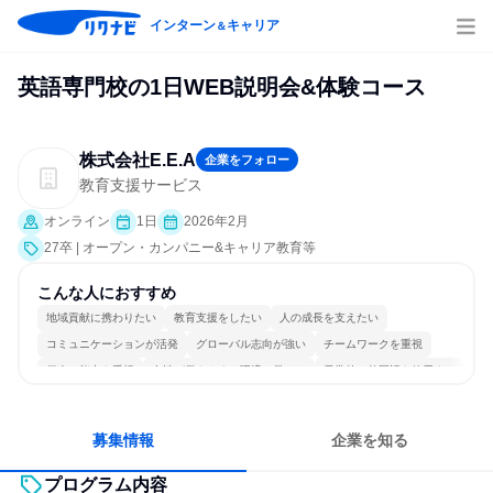
インターン
キャリア
＆
英語専門校の1日WEB説明会&体験コース
株式会社E.E.A
企業をフォロー
教育支援サービス
オンライン
1日
2026年2月
27卒 | オープン・カンパニー&キャリア教育等
こんな人におすすめ
地域貢献に携わりたい
教育支援をしたい
人の成長を支えたい
コミュニケーションが活発
グローバル志向が強い
チームワークを重視
個人の能力を重視
女性が働きやすい環境で働ける
日常的に外国語を使用する
人とたくさん会話する
募集情報
企業を知る
プログラム内容