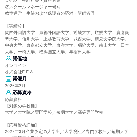
英会話・受験対策・資格対策
②スクールマネージャー候補
教室運営・生徒および保護者の応対・講師管理
【実績校】
関西外国語大学、京都外国語大学、近畿大学、敬愛大学、慶應義
塾大学、信州大学、上越教育大学、城西大学、清泉女学院大学、
中央大学、東京都立大学、東洋大学、獨協大学、南山大学、日本
大学、一橋大学、横浜国立大学、早稲田大学
開催地
オンライン
株式会社E.E.A
開催月
2026年2月
応募資格
応募資格
【対象の学校種】
大学／大学院／専門学校／短期大学／高等専門学校
【応募資格詳細】
2027年3月卒業予定の大学生／大学院性／専門学校生／短期大学