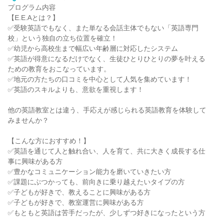
プログラム内容
【E.E.Aとは？】
✅受験英語でもなく、また単なる会話主体でもない「英語専門
校」という独自の立ち位置を確立！
✅幼児から高校生まで幅広い年齢層に対応したシステム
✅英語が得意になるだけでなく、生徒ひとりひとりの夢を叶える
ための教育をおこなっています。
✅地元の方たちの口コミを中心として人気を集めています！
✅英語のスキルよりも、意欲を重視します！
他の英語教室とは違う、手応えが感じられる英語教育を体験して
みませんか？
【こんな方におすすめ！】
✅英語を通じて人と触れ合い、人を育て、共に大きく成長する仕
事に興味がある方
✅豊かなコミュニケーション能力を磨いていきたい方
✅課題にぶつかっても、前向きに乗り越えたいタイプの方
✅子どもが好きで、教えることに興味がある方
✅子どもが好きで、教室運営に興味がある方
✅もともと英語は苦手だったが、少しずつ好きになったという方