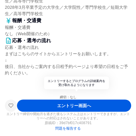
生／高等専門学校生
2028年3月卒業予定の大学生／大学院性／専門学校生／短期大学
生／高等専門学校生
報酬・交通費
報酬・交通費
なし（Web開催のため）
応募・選考の流れ
応募・選考の流れ
まずはこちらのサイトからエントリーをお願いします。
↓
後日、当社からご案内する日程予約ページより希望の日程をご予
約ください。
エントリーするとプログラムの詳細案内を
受け取れるようになります
締切：なし
エントリー画面へ
エントリー締切や開始月を過ぎた後もシステム上はエントリーできますが、エント
リーへの対応はされないことがあります。
原稿ID：
39d7bf017c408791
問題を報告する