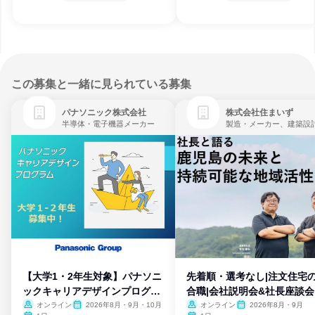
この募集と一緒に見られている募集
パナソニック株式会社
株式会社住まいず
半導体・電子機器メーカー
製造・メーカー、建築設
【大学1・2年生対象】パナソニ
先着順・選考なし|注文住宅
ックキャリアデザインプログラ
合職|会社説明会&社長座談会
ム
オンライン
2026年8月・9月・10月
オンライン
2026年8月・9月