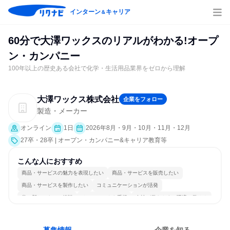
インターン
キャリア
＆
60分で大澤ワックスのリアルがわかる!オープ
ン・カンパニー
100年以上の歴史ある会社で化学・生活用品業界をゼロから理解
大澤ワックス株式会社
企業をフォロー
製造・メーカー
オンライン
1日
2026年8月・9月・10月・11月・12月
27卒・28卒 | オープン・カンパニー&キャリア教育等
こんな人におすすめ
商品・サービスの魅力を表現したい
商品・サービスを販売したい
商品・サービスを製作したい
コミュニケーションが活発
常に新しいものに挑戦
チームワークを重視
女性が働きやすい環境で働ける
長く同じ会社に居続けられる
若手が裁量を持てる環境
人とたくさん会話する