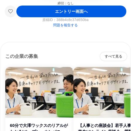
締切：なし
エントリー画面へ
原稿ID：
388b4c8c37d650ba
問題を報告する
この企業の募集
すべて見る
60分で大澤ワックスのリアルが
【人事との座談会】若手人事