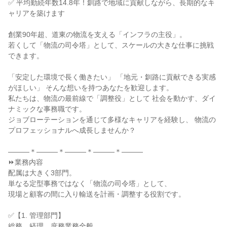
✅ 平均勤続年数14.8年！釧路で地域に貢献しながら、長期的なキ
ャリアを築けます
創業90年超、道東の物流を支える「インフラの主役」。
若くして「物流の司令塔」として、スケールの大きな仕事に挑戦
できます。
「安定した環境で長く働きたい」 「地元・釧路に貢献できる実感
がほしい」 そんな想いを持つあなたを歓迎します。
私たちは、物流の最前線で「調整役」として 社会を動かす、ダイ
ナミックな事務職です。
ジョブローテーションを通じて多様なキャリアを経験し、 物流の
プロフェッショナルへ成長しませんか？
―――＊―――＊―――＊―――＊―――
⏩業務内容
配属は大きく3部門。
単なる定型事務ではなく「物流の司令塔」として、
現場と顧客の間に入り輸送を計画・調整する役割です。
✅【1. 管理部門】
総務、経理、庶務業務全般。