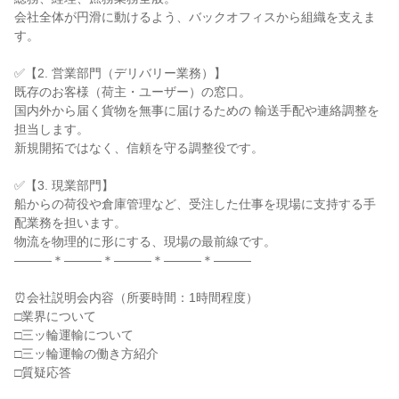
会社全体が円滑に動けるよう、バックオフィスから組織を支えま
す。
✅【2. 営業部門（デリバリー業務）】
既存のお客様（荷主・ユーザー）の窓口。
国内外から届く貨物を無事に届けるための 輸送手配や連絡調整を
担当します。
新規開拓ではなく、信頼を守る調整役です。
✅【3. 現業部門】
船からの荷役や倉庫管理など、受注した仕事を現場に支持する手
配業務を担います。
物流を物理的に形にする、現場の最前線です。
―――＊―――＊―――＊―――＊―――
⏰会社説明会内容（所要時間：1時間程度）
□業界について
□三ッ輪運輸について
□三ッ輪運輸の働き方紹介
□質疑応答