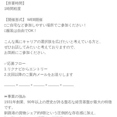
【所要時間】
1時間程度
【開催形式】 WEB開催
□ご自宅など参加しやすい場所でご参加ください！
□服装は自由でOK！
こんな風にキャリアの選択肢を広げたいと考えている方と、
ぜひお話してみたいと考えておりますので、
お気軽にご参加ください。
✅応募フロー
1.リクナビからエントリー
2.次回以降のご案内メールをお送りします
―――＊―――＊―――＊―――＊―――
⏩事業の強み
1931年創業、90年以上の歴史が誇る盤石な経営基盤が最大の特徴
です。
釧路港の貨物シェア約8割という圧倒的な存在感に加え、