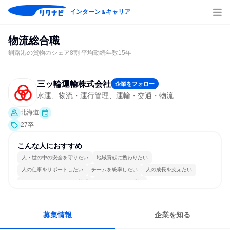
インターン
キャリア
＆
物流総合職
釧路港の貨物のシェア8割 平均勤続年数15年
三ッ輪運輸株式会社
企業をフォロー
水運、物流・運行管理、運輸・交通・物流
北海道
27卒
こんな人におすすめ
人・世の中の安全を守りたい
地域貢献に携わりたい
人の仕事をサポートしたい
チームを統率したい
人の成長を支えたい
穏やかで互いのペースを尊重
チームワークを重視
女性が働きやすい環境で働ける
長く同じ会社に居続けられる
人とたくさん会話する
募集情報
企業を知る