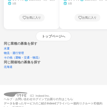
ム
月・11月・12月
1日
1日
お気に入り
お気に入り
トップページへ
同じ業種の募集を探す
水運
物流・運行管理
その他（運輸・交通・物流）
同じ開催地の募集を探す
北海道
エントリーするとプログラムの詳細案内を
ヘルプ・お問い合わせ
ログインでお困りの方はこちら
受け取れるようになります
データを使ったサービスのご紹介
Indeedプライバシー規約
リクルートID規約