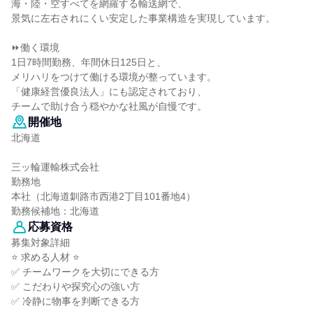
海・陸・空すべてを網羅する輸送網で、
景気に左右されにくい安定した事業構造を実現しています。
⏩働く環境
1日7時間勤務、年間休日125日と、
メリハリをつけて働ける環境が整っています。
「健康経営優良法人」にも認定されており、
チームで助け合う穏やかな社風が自慢です。
開催地
北海道
三ッ輪運輸株式会社
勤務地
本社（北海道釧路市西港2丁目101番地4）
勤務候補地：北海道
応募資格
募集対象詳細
⭐ 求める人材 ⭐
✅ チームワークを大切にできる方
✅ こだわりや探究心の強い方
✅ 冷静に物事を判断できる方