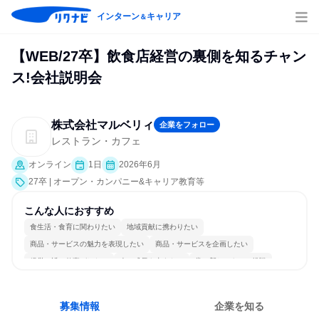
インターン
キャリア
＆
【WEB/27卒】飲食店経営の裏側を知るチャン
ス!会社説明会
株式会社マルベリィ
企業をフォロー
レストラン・カフェ
オンライン
1日
2026年6月
27卒 | オープン・カンパニー&キャリア教育等
こんな人におすすめ
食生活・食育に関わりたい
地域貢献に携わりたい
商品・サービスの魅力を表現したい
商品・サービスを企画したい
経営に近い仕事がしたい
人の成長を支えたい
常に新しいものに挑戦
チームワークを重視
若手が裁量を持てる環境
人とたくさん会話する
募集情報
企業を知る