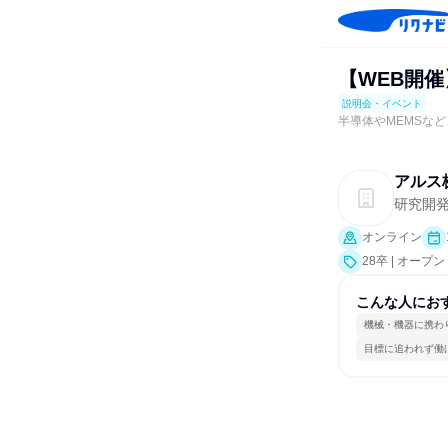
【WEB開催
説明会・イベント
半導体やMEMSな
アルス
研究開
オンライン
28卒 | オ
こんな人にお
機械・機器に携わ
目標に追われず働