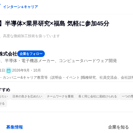
インターン
キャリア
＆
】半導体×業界研究×福島 気軽に参加45分
ど、高度な微細加工技術を扱っています
株式会社
企業をフォロー
発、半導体・電子機器メーカー、コンピュータハードウェア開発
1日
2026年9月・10月
ープン・カンパニー&キャリア教育等（説明会・イベント [職種研究、社員交流会、会社説
すすめ
りたい
日本の良さを広めたい
チームワークを重視
長く同じ会社に居続けられる
一つの
ける
募集情報
企業を知る