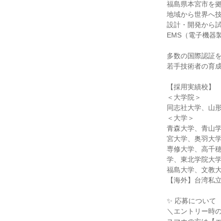
福島県本宮市を
地域から世界へ
設計・開発から
EMS（電子機器
多数の国際認証
若手技術者の育
【採用実績校】
＜大学院＞
同志社大学、山
＜大学＞
青森大学、青山
宮大学、奥羽大
専修大学、高千
学、東北学院大
福島大学、文教
【海外】台湾私
✨ 応募について
＼エントリー時