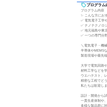
プログラム
プログラム内容
✨ こんな方にお
✅ 電気電子工学
✅ ナノテクノロ
✅ 地元福島や東
✅ 一つの専門分
＼電気電子・機
半導体やMEMS
製造現場や最先
大学で電気回路
材料工学などを
ウエハテスト、
精密な工程でど
私たちは歓迎し
設計・開発から
一貫生産体制や、
多様な製品群に