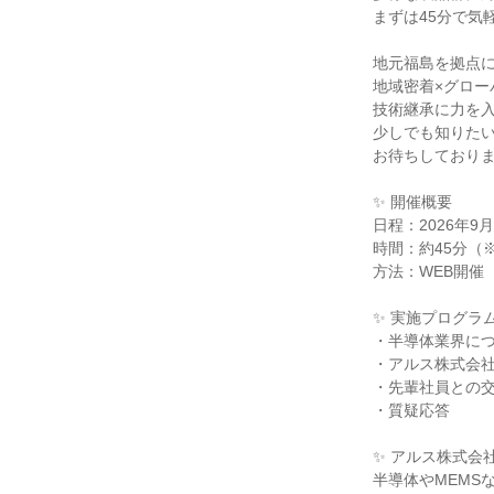
まずは45分で気
地元福島を拠点
地域密着×グロー
技術継承に力を
少しでも知りた
お待ちしており
✨ 開催概要
日程：2026年9月
時間：約45分（
方法：WEB開催
✨ 実施プログラ
・半導体業界に
・アルス株式会
・先輩社員との
・質疑応答
✨ アルス株式会
半導体やMEMS