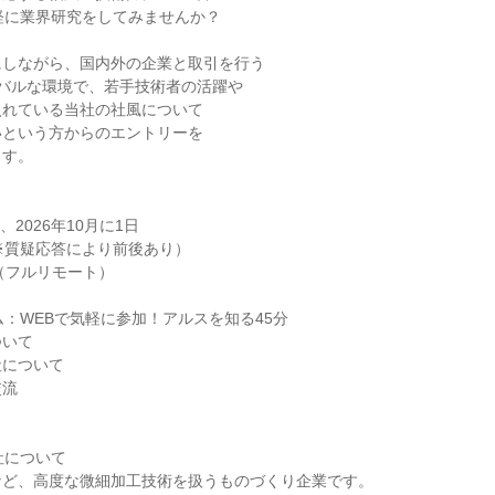
軽に業界研究をしてみませんか？
にしながら、国内外の企業と取引を行う
バルな環境で、若手技術者の活躍や
入れている当社の社風について
いという方からのエントリーを
ます。
、2026年10月に1日
※質疑応答により前後あり）
（フルリモート）
ム：WEBで気軽に参加！アルスを知る45分
ついて
社について
交流
社について
など、高度な微細加工技術を扱うものづくり企業です。