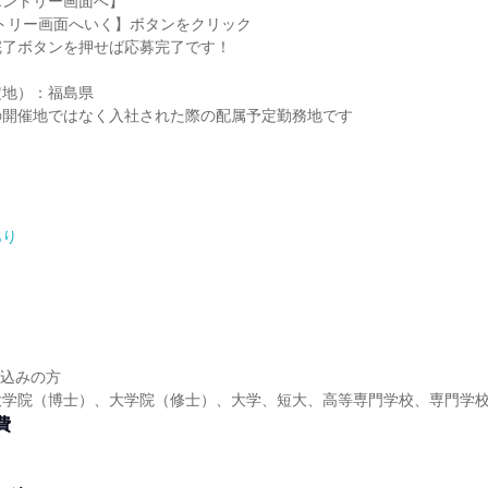
エントリー画面へ】
トリー画面へいく】ボタンをクリック
完了ボタンを押せば応募完了です！
定地）：福島県
の開催地ではなく入社された際の配属予定勤務地です
あり
月
】
見込みの方
大学院（博士）、大学院（修士）、大学、短大、高等専門学校、専門学
費