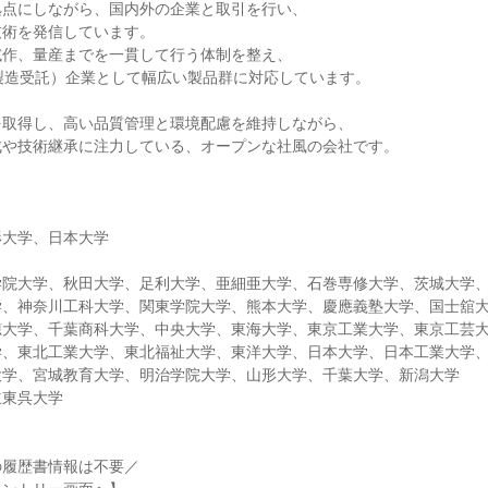
拠点にしながら、国内外の企業と取引を行い、
技術を発信しています。
試作、量産までを一貫して行う体制を整え、
製造受託）企業として幅広い製品群に対応しています。
を取得し、高い品質管理と環境配慮を維持しながら、
成や技術継承に注力している、オープンな社風の会社です。
形大学、日本大学
学院大学、秋田大学、足利大学、亜細亜大学、石巻専修大学、茨城大学
学、神奈川工科大学、関東学院大学、熊本大学、慶應義塾大学、国士舘
穂大学、千葉商科大学、中央大学、東海大学、東京工業大学、東京工芸
学、東北工業大学、東北福祉大学、東洋大学、日本大学、日本工業大学
大学、宮城教育大学、明治学院大学、山形大学、千葉大学、新潟大学
立東呉大学
の履歴書情報は不要／