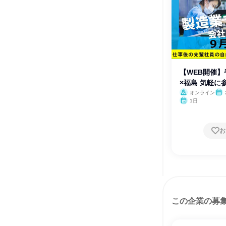
【WEB開催】
×福島 気軽に
オンライン
1日
お
この企業の募