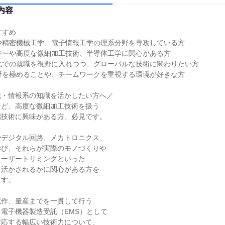
内容
すすめ
や精密機械工学、電子情報工学の理系分野を専攻している方
ジーや高度な微細加工技術、半導体工学に関心がある方
北での就職を視野に入れつつ、グローバルな技術に関わりたい方
野を極めることや、チームワークを重視する環境が好きな方
械・情報系の知識を活かしたい方へ／
など、高度な微細加工技術を扱う
端技術に興味がある方、必見です。
やデジタル回路、メカトロニクス、
学び、それらが実際のモノづくりや
レーザートリミングといった
う活かされるかに関心がある方を
ます。
試作、量産までを一貫して行う
電子機器製造受託（EMS）として
対応する幅広い技術力について、