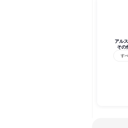
アル
その
す