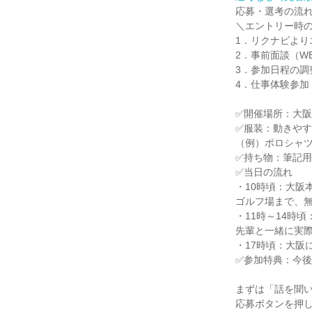
応募・選考の流
＼エントリー時
1．リクナビより
2．事前面談（W
3．参加日程の調
4．仕事体験参加
✅開催場所：大
✅服装：動きや
（例）ポロシャ
✅持ち物：筆記
✅当日の流れ
・10時頃：大阪
ゴルフ場まで、
・11時～14時
先輩と一緒に実
・17時頃：大阪
✅参加特典：今
まずは「話を聞い
応募ボタンを押し