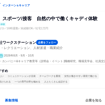
インターン
キャリア
＆
】スポーツ/接客 自然の中で働くキャディ体験
事体験
ロ✅16時退勤✅未経験OK✅社宅1万円
社ワークステーション
企業をフォロー
ツ・レクリエーション、人材派遣・職業紹介
2026年8月・9月・10月
ープン・カンパニー&キャリア教育等（説明会・イベント [職種研究、職場見学会、社員
事体験）
すすめ
たい
コミュニケーションが活発
チームワークを重視
女性が働きやすい環境で働ける
続けられる
一つの専門分野を極める
人とたくさん会話する
募集情報
企業を知る