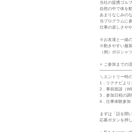
当社の提携ゴル
自然の中で体を
あまりなじみのな
当プログラムに
仕事の楽しさや
※お友達と一緒
※動きやすい服
（例）ポロシャ
⭐ ご参加までの
━━━━━━━
＼エントリー時
1．リクナビより
2．事前面談（W
3．参加日程の調
4．仕事体験参加
まずは「話を聞い
応募ボタンを押し