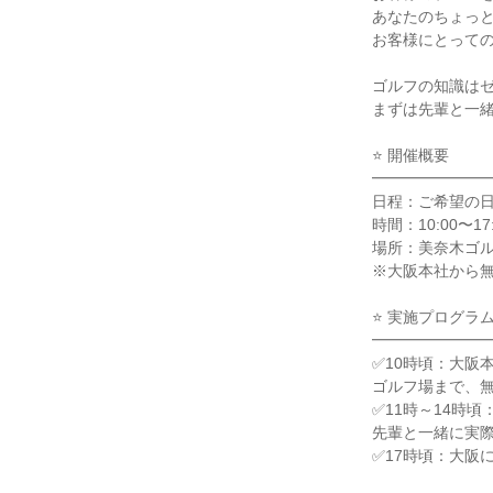
あなたのちょっ
お客様にとって
ゴルフの知識は
まずは先輩と一
⭐ 開催概要
━━━━━━━
日程：ご希望の
時間：10:00〜1
場所：美奈木ゴ
※大阪本社から
⭐ 実施プログラ
━━━━━━━
✅10時頃：大阪本
ゴルフ場まで、
✅11時～14時
先輩と一緒に実
✅17時頃：大阪