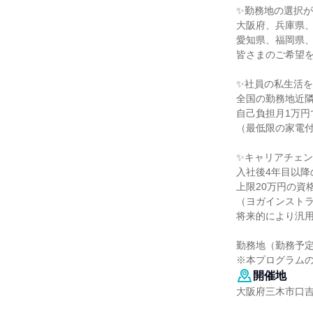
✨勤務地の選択
大阪府、兵庫県
愛知県、福岡県
皆さまのご希望
✨社員の私生活
全国の勤務地近
自己負担月1万円
（最低限の家電
✨キャリアチェ
入社後4年目以降
上限20万円の資
（ヨガインスト
将来的により汎
勤務地（勤務予
※本プログラム
開催地
大阪府三木市口吉川