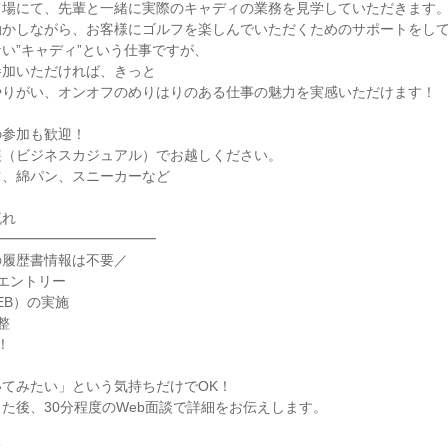
フ場にて、先輩と一緒に実際のキャディの業務を見学していただきます
動かしながら、お客様にゴルフを楽しんでいただくためのサポートをし
い”キャディ”という仕事ですが、
参加いただければ、きっと
やりがい、オンオフのめりはりのある仕事の魅力を実感いただけます！
の参加も歓迎！
装（ビジネスカジュアル）でお越しください。
ツ、綿パン、スニーカーなど
流れ
━━━━━━━━━━━━
の履歴書情報は不要／
エントリー
EB）の実施
整
！
てみたい」という気持ちだけでOK！
た後、30分程度のWeb面談で詳細をお伝えします。