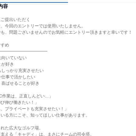
内容
にご提出いただく
は、今回のエントリーでは使用いたしません。
でも、問題ございませんのでお気軽にエントリー頂きますと幸いです！
すすめ
━━━━━━━━━━━━
は向いていない
とが好き
もしっかり充実させたい
を仕事で活かしたい
、喜ばせることが好き
C作業は、正直しんどい…」
伸び伸び働きたい！」
ん、プライペートも充実させたい！」
ている方にこそ、知ってほしい仕事があります。
まれた広大なゴルフ場。
を支える「キャディ」は、まさにチームの司令塔。