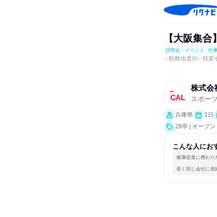
【大阪集合
説明会・イベント
仕
✅勤務地選択✅残業ゼ
株式会
スポー
兵庫県
1日
28卒 | オ
業界研究]、仕
こんな人にお
健康促進に携わり
長く同じ会社に居