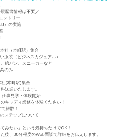
れ
の履歴書情報は不要／
エントリー
EB）の実施
整
！
阪本社（本町駅）集合
すい服装（ビジネスカジュアル）
ツ、綿パン、スニーカーなど
用具のみ
本社(本町駅)集合
無料送迎いたします。
頃：仕事見学・体験開始
際のキャディ業務を体験ください！
にて解散！
後のステップについて
てみたい」という気持ちだけでOK！
た後、30分程度のWeb面談で詳細をお伝えします。