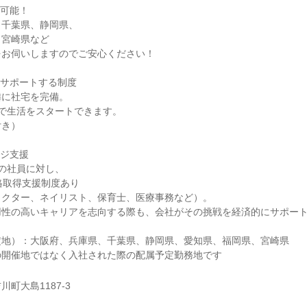
が可能！
、千葉県、静岡県、
、宮崎県など
をお伺いしますのでご安心ください！
をサポートする制度
隣に社宅を完備。
で生活をスタートできます。
付き）
ンジ支援
の社員に対し、
格取得支援制度あり
ラクター、ネイリスト、保育士、医療事務など）。
用性の高いキャリアを志向する際も、会社がその挑戦を経済的にサポー
定地）：大阪府、兵庫県、千葉県、静岡県、愛知県、福岡県、宮崎県
の開催地ではなく入社された際の配属予定勤務地です
町大島1187-3