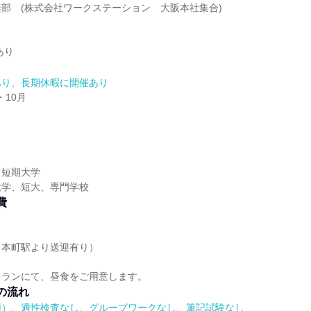
部 (株式会社ワークステーション 大阪本社集合)
あり
あり、長期休暇に開催あり
・10月
】
／短期大学
大学、短大、専門学校
費
（本町駅より送迎有り）
トランにて、昼食をご用意します。
の流れ
順）、適性検査なし、グループワークなし、筆記試験なし