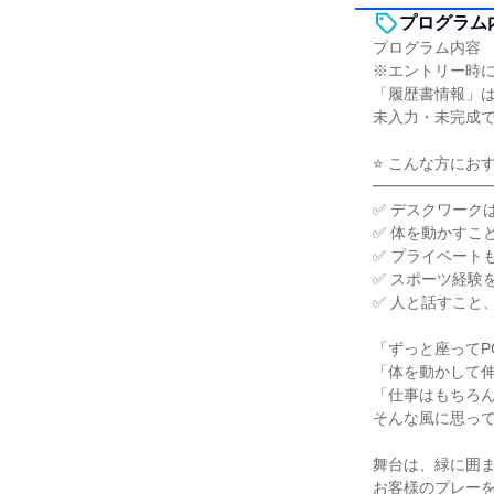
プログラム
プログラム内容
※エントリー時
「履歴書情報」
未入力・未完成
⭐ こんな方にお
━━━━━━━
✅ デスクワーク
✅ 体を動かすこ
✅ プライベート
✅ スポーツ経験
✅ 人と話すこと
「ずっと座ってP
「体を動かして
「仕事はもちろ
そんな風に思っ
舞台は、緑に囲
お客様のプレー