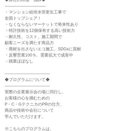
――――――――――
・マンション給排水管更生工事で
全国トップシェア！
・なくならないマーケットで将来性あり
・特許技術を12個保有する高い技術力
・耐久性、コスト、施工期間で
顧客ニーズを満たす商品力
・廃材を出さないエコ施工、SDGsに貢献
・反響営業100％、需要拡大で成長中
・残業ほぼなし
―――――――――――
◆プログラムについて◆
―――――――――――
実際の企業展示会の場に同行し、
お客様の心を掴むための
P・C・GテクニカのPRの仕方、
商品や技術や会社について
学んでいただけます。
※こちらのプログラムは、