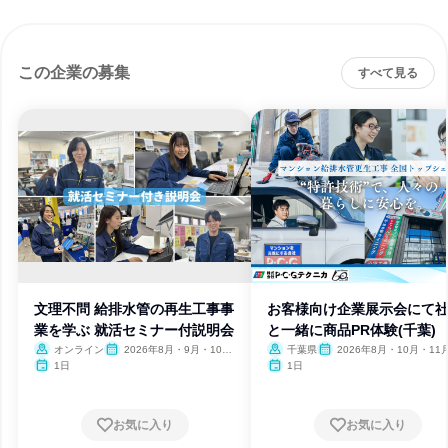
この企業の募集
すべて見る
文理不問 給排水管の再生工事事
お客様向け企業展示会にて
業を学ぶ 就活セミナー付説明会
と一緒に商品PR体験(千葉)
オンライン
2026年8月・9月・10
千葉県
2026年8月・10月・11
月・11月・12月
1日
1日
お気に入り
お気に入り