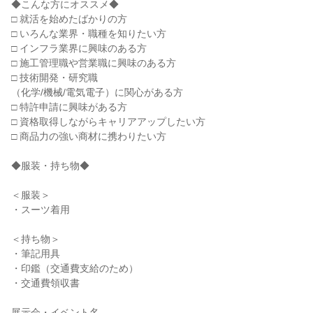
◆こんな方にオススメ◆
□ 就活を始めたばかりの方
□ いろんな業界・職種を知りたい方
□ インフラ業界に興味のある方
□ 施工管理職や営業職に興味のある方
□ 技術開発・研究職
（化学/機械/電気電子）に関心がある方
□ 特許申請に興味がある方
□ 資格取得しながらキャリアアップしたい方
□ 商品力の強い商材に携わりたい方
◆服装・持ち物◆
＜服装＞
・スーツ着用
＜持ち物＞
・筆記用具
・印鑑（交通費支給のため）
・交通費領収書
展示会・イベント名