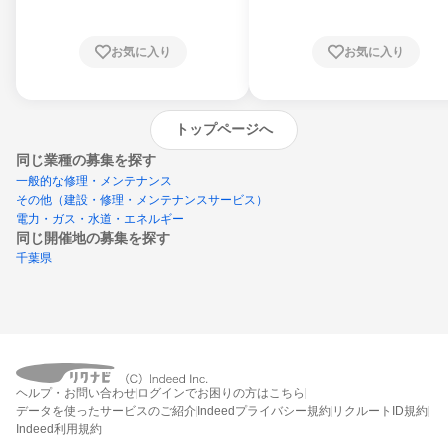
お気に入り
お気に入り
トップページへ
同じ業種の募集を探す
一般的な修理・メンテナンス
その他（建設・修理・メンテナンスサービス）
電力・ガス・水道・エネルギー
同じ開催地の募集を探す
千葉県
エントリーするとプログラムの詳細案内を
ヘルプ・お問い合わせ
ログインでお困りの方はこちら
受け取れるようになります
データを使ったサービスのご紹介
Indeedプライバシー規約
リクルートID規約
Indeed利用規約
締切：なし