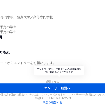
】
／専門学校／短期大学／高等専門学校
】
業予定の学生
業予定の学生
費
の流れ
れ
サイトからエントリーをお願いします。
エントリーするとプログラムの詳細案内を
受け取れるようになります
締切：なし
エントリー画面へ
や開始月を過ぎた後もシステム上はエントリーできますが、エントリーへの対応はされない
原稿ID：
31a1e07e15bc272f
問題を報告する