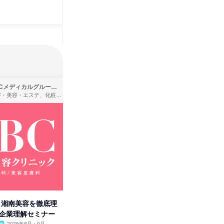
SBCメディカルグループ株式会社
株式会社バンダイ
理容・美容・エステ、化粧品・理美容用品小売、医療・病院
アパレル・繊維・スポーツメーカー、製造・メーカー、ゲーム制作・販売
卒】湘南美容を徹底理
人事の心を動かす「自己表現」
「洋服の
付企業理解セミナー
の極意/選考官の本音を動画で公
分の強み
2026年8月・9月
オンライン
2026年8月・9月・10
オンラ