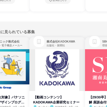
気に入り
お気に入り
緒に見られている募集
ニック株式会社
株式会社KADOKAWA
・電子機器メーカー
出版社・新聞社
生対象】パナソニ
【動画コンテンツ】
【29/30
デザインプログラ
KADOKAWA企業研究セミナー
解 座談会
2026年8月・9月・10月
オンライン
2026年8月・9月・10
オンライン