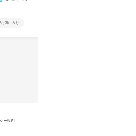
開
月・11月・12月
1日
1日
お気に入り
お気に入り
バシー規約