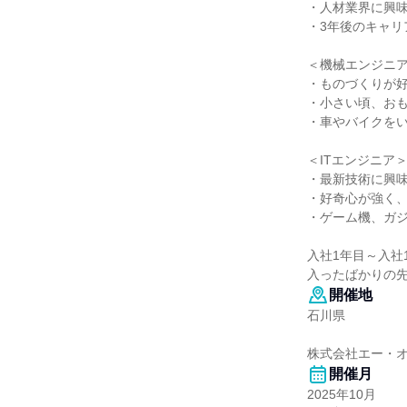
・人材業界に興
・3年後のキャリ
＜機械エンジニ
・ものづくりが
・小さい頃、お
・車やバイクを
＜ITエンジニア
・最新技術に興
・好奇心が強く
・ゲーム機、ガ
入社1年目～入社
入ったばかりの
開催地
石川県
株式会社エー・
開催月
2025年10月