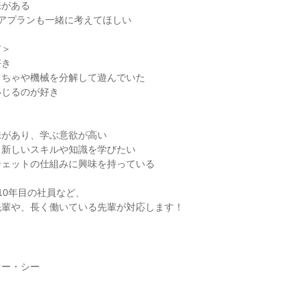
味がある
アプランも一緒に考えてほしい
ア＞
好き
もちゃや機械を分解して遊んでいた
いじるのが好き
＞
味があり、学ぶ意欲が高い
、新しいスキルや知識を学びたい
ジェットの仕組みに興味を持っている
10年目の社員など、
先輩や、長く働いている先輩が対応します！
オー・シー