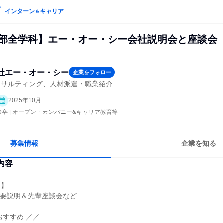
インターン
キャリア
＆
学部全学科】エー・オー・シー会社説明会と座談会
社エー・オー・シー
企業をフォロー
ンサルティング、人材派遣・職業紹介
2025年10月
29卒 | オープン・カンパニー&キャリア教育等
募集情報
企業を知る
内容
ム】
概要説明＆先輩座談会など
おすすめ ／／