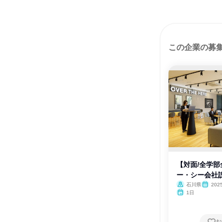
この企業の募
【対面/全学
ー・シー会社
石川県
202
1日