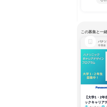
お
この募集と一
パナソ
半導体
【大学1・2年
ックキャリア
オンライン