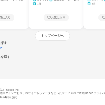
月・11月・12月
1日
1日
気に入り
お気に入り
トップページへ
を探す
グ
集を探す
エントリーするとプログラムの詳細案内を
受け取れるようになります
せ
ログインでお困りの方はこちら
データを使ったサービスのご紹介
Indeedプライ
締切：なし
ndeed利用規約
エントリー画面へ