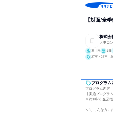
【対面/全
株式会
人事コ
石川県
1日
27卒・28卒・
プログラム
プログラム内容
【実施プログラ
※約1時間 企業
＼＼ こんな方に