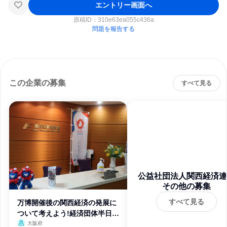
エントリー画面へ
原稿ID：
310e63ea055c436a
問題を報告する
この企業の募集
すべて見る
公益社団法人関西経済連
その他の募集
会
すべて見る
万博開催後の関西経済の発展に
ついて考えよう!経済団体半日体
験
大阪府