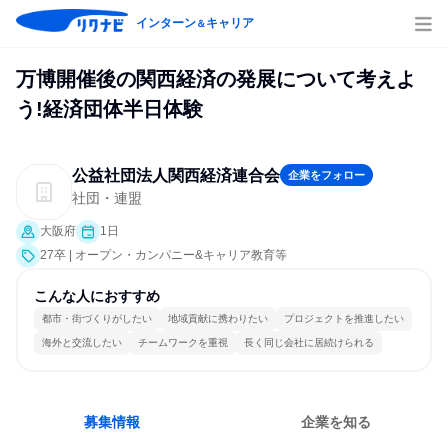
インターン
キャリア
＆
万博開催後の関西経済の発展について考えよ
う!経済団体半日体験
公益社団法人関西経済連合会
企業をフォロー
社団・連盟
大阪府
1日
27卒 | オープン・カンパニー&キャリア教育等
こんな人におすすめ
都市・街づくりがしたい
地域貢献に携わりたい
プロジェクトを推進したい
海外と交流したい
チームワークを重視
長く同じ会社に居続けられる
募集情報
企業を知る