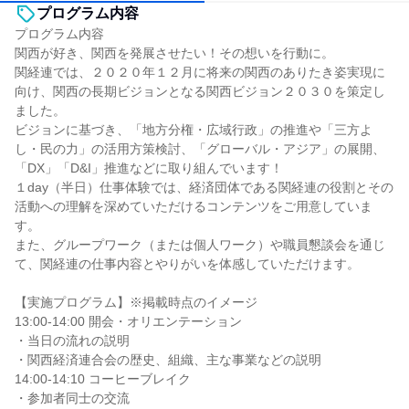
プログラム内容
プログラム内容
関西が好き、関西を発展させたい！その想いを行動に。
関経連では、２０２０年１２月に将来の関西のありたき姿実現に
向け、関西の長期ビジョンとなる関西ビジョン２０３０を策定し
ました。
ビジョンに基づき、「地方分権・広域行政」の推進や「三方よ
し・民の力」の活用方策検討、「グローバル・アジア」の展開、
「DX」「D&I」推進などに取り組んでいます！
１day（半日）仕事体験では、経済団体である関経連の役割とその
活動への理解を深めていただけるコンテンツをご用意していま
す。
また、グループワーク（または個人ワーク）や職員懇談会を通じ
て、関経連の仕事内容とやりがいを体感していただけます。
【実施プログラム】※掲載時点のイメージ
13:00-14:00 開会・オリエンテーション
・当日の流れの説明
・関西経済連合会の歴史、組織、主な事業などの説明
14:00-14:10 コーヒーブレイク
・参加者同士の交流