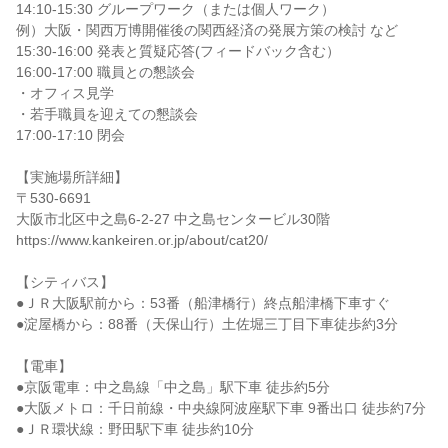
14:10-15:30 グループワーク（または個人ワーク）
例）大阪・関西万博開催後の関西経済の発展方策の検討 など
15:30-16:00 発表と質疑応答(フィードバック含む）
16:00-17:00 職員との懇談会
・オフィス見学
・若手職員を迎えての懇談会
17:00-17:10 閉会
【実施場所詳細】
〒530-6691
大阪市北区中之島6-2-27 中之島センタービル30階
https://www.kankeiren.or.jp/about/cat20/
【シティバス】
●ＪＲ大阪駅前から：53番（船津橋行）終点船津橋下車すぐ
●淀屋橋から：88番（天保山行）土佐堀三丁目下車徒歩約3分
【電車】
●京阪電車：中之島線「中之島」駅下車 徒歩約5分
●大阪メトロ：千日前線・中央線阿波座駅下車 9番出口 徒歩約7分
●ＪＲ環状線：野田駅下車 徒歩約10分