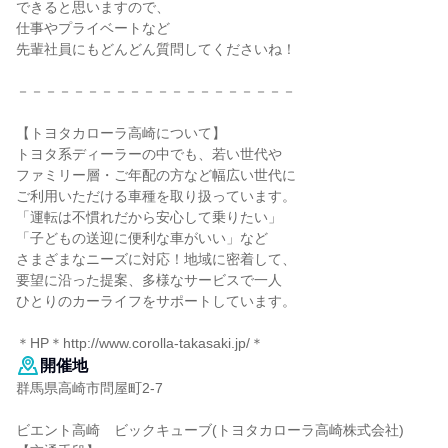
できると思いますので、
仕事やプライベートなど
先輩社員にもどんどん質問してくださいね！
－－－－－－－－－－－－－－－－－－－－
【トヨタカローラ高崎について】
トヨタ系ディーラーの中でも、若い世代や
ファミリー層・ご年配の方など幅広い世代に
ご利用いただける車種を取り扱っています。
「運転は不慣れだから安心して乗りたい」
「子どもの送迎に便利な車がいい」など
さまざまなニーズに対応！地域に密着して、
要望に沿った提案、多様なサービスで一人
ひとりのカーライフをサポートしています。
＊HP＊http://www.corolla-takasaki.jp/＊
開催地
群馬県高崎市問屋町2-7
ビエント高崎 ビックキューブ(トヨタカローラ高崎株式会社)