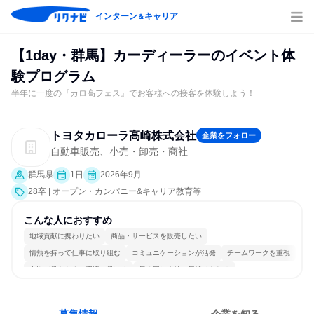
インターン
キャリア
＆
【1day・群馬】カーディーラーのイベント体
験プログラム
半年に一度の『カロ高フェス』でお客様への接客を体験しよう！
トヨタカローラ高崎株式会社
企業をフォロー
自動車販売、小売・卸売・商社
群馬県
1日
2026年9月
28卒 | オープン・カンパニー&キャリア教育等
こんな人におすすめ
地域貢献に携わりたい
商品・サービスを販売したい
情熱を持って仕事に取り組む
コミュニケーションが活発
チームワークを重視
女性が働きやすい環境で働ける
長く同じ会社に居続けられる
自分の好きな時間で働ける
多様な職種の人と関われる
人とたくさん会話する