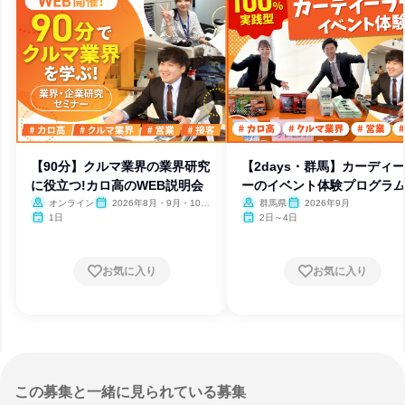
【90分】クルマ業界の業界研究
【2days・群馬】カーディ
に役立つ!カロ高のWEB説明会
ーのイベント体験プログラ
オンライン
2026年8月・9月・10
群馬県
2026年9月
月・11月・12月
1日
2日～4日
お気に入り
お気に入り
この募集と一緒に見られている募集