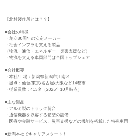
――――――――――――――――――
【北村製作所とは？？】
■会社の特徴
・創立80周年の安定メーカー
・社会インフラを支える製品
（物流・通信・エネルギー・災害支援など）
・物流を支える車両部門は全国トップシェア
■会社概要
・本社/工場：新潟県新潟市江南区
・拠点：仙台/東京/名古屋/大阪など14都市
・従業員数：413名（2025年10月時点）
■主な製品
・アルミ製のトラック荷台
・通信機器を収容する箱型の設備
・医療や金融サービス、災害支援などの機能を搭載した特殊車両
■新潟本社でキャリアスタート！