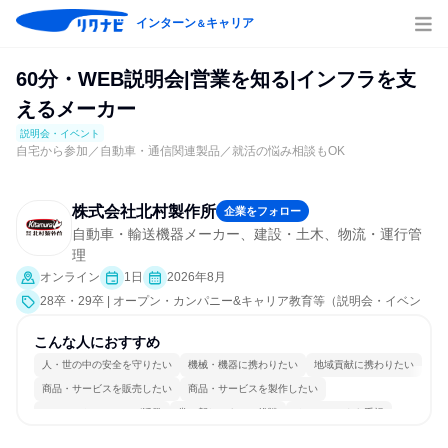
インターン
キャリア
＆
60分・WEB説明会|営業を知る|インフラを支
えるメーカー
説明会・イベント
自宅から参加／自動車・通信関連製品／就活の悩み相談もOK
株式会社北村製作所
企業をフォロー
自動車・輸送機器メーカー、建設・土木、物流・運行管
理
オンライン
1日
2026年8月
28卒・29卒 | オープン・カンパニー&キャリア教育等（説明会・イベン
ト [職種研究、就活サポート、会社説明会、業界研究]）
こんな人におすすめ
人・世の中の安全を守りたい
機械・機器に携わりたい
地域貢献に携わりたい
商品・サービスを販売したい
商品・サービスを製作したい
コミュニケーションが活発
常に新しいものに挑戦
チームワークを重視
長く同じ会社に居続けられる
多様な職種の人と関われる