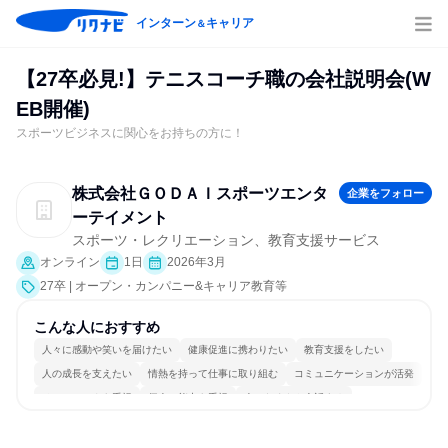
インターン
キャリア
＆
【27卒必見!】テニスコーチ職の会社説明会(W
EB開催)
スポーツビジネスに関心をお持ちの方に！
株式会社ＧＯＤＡＩスポーツエンタ
企業をフォロー
ーテイメント
スポーツ・レクリエーション、教育支援サービス
オンライン
1日
2026年3月
27卒 | オープン・カンパニー&キャリア教育等
こんな人におすすめ
人々に感動や笑いを届けたい
健康促進に携わりたい
教育支援をしたい
人の成長を支えたい
情熱を持って仕事に取り組む
コミュニケーションが活発
チームワークを重視
個人の能力を重視
人とたくさん会話する