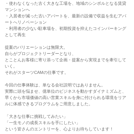
・使わなくなった古く大きな工場を、地域のシンボルとなる賃貸
マンションへ
・入居者が減った古いアパートを、最新の設備で収益を生むアパ
ートへリノベーション
・利用者の少ない駐車場を、初期投資を抑えたコインパーキング
として再生
提案のバリエーションは無限大。
自らがプロジェクトリーダーとなり、
とことんお客様に寄り添って企画・提案から実現までを牽引して
いく。
それがスターツCAMの仕事です。
今回の仕事体験は、単なる会社説明ではありません。
実際に頭を悩ませ、億単位のビジネスを動かすダイナミズムと、
早くから市場価値の高い営業スキルを身に付けられる環境をリア
ルに体感できるプログラムをご用意しました。
「大きな仕事に挑戦してみたい」
「一生モノの成長スキルを手にしたい」
という皆さんのエントリーを、心よりお待ちしています！