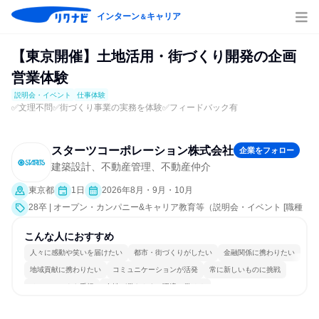
インターン
キャリア
＆
【東京開催】土地活用・街づくり開発の企画
営業体験
説明会・イベント
仕事体験
✅️文理不問✅️街づくり事業の実務を体験✅️フィードバック有
スターツコーポレーション株式会社
企業をフォロー
建築設計、不動産管理、不動産仲介
東京都
1日
2026年8月・9月・10月
28卒 | オープン・カンパニー&キャリア教育等（説明会・イベント [職種
研究、課題解決プログラム、社員交流会、就活サポート、会社説明会、
業界研究]、仕事体験）
こんな人におすすめ
人々に感動や笑いを届けたい
都市・街づくりがしたい
金融関係に携わりたい
地域貢献に携わりたい
コミュニケーションが活発
常に新しいものに挑戦
チームワークを重視
女性が働きやすい環境で働ける
長く同じ会社に居続けられる
多様な職種の人と関われる