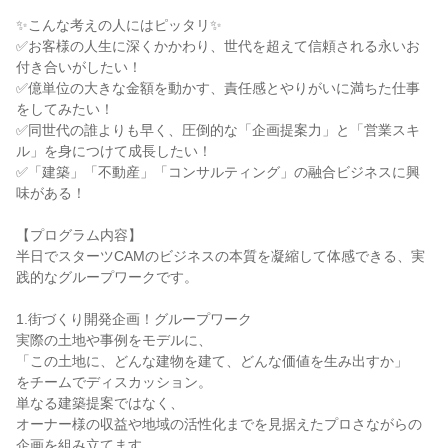
✨こんな考えの人にはピッタリ✨
✅お客様の人生に深くかかわり、世代を超えて信頼される永いお
付き合いがしたい！
✅億単位の大きな金額を動かす、責任感とやりがいに満ちた仕事
をしてみたい！
✅同世代の誰よりも早く、圧倒的な「企画提案力」と「営業スキ
ル」を身につけて成長したい！
✅「建築」「不動産」「コンサルティング」の融合ビジネスに興
味がある！
【プログラム内容】
半日でスターツCAMのビジネスの本質を凝縮して体感できる、実
践的なグループワークです。
1.街づくり開発企画！グループワーク
実際の土地や事例をモデルに、
「この土地に、どんな建物を建て、どんな価値を生み出すか」
をチームでディスカッション。
単なる建築提案ではなく、
オーナー様の収益や地域の活性化までを見据えたプロさながらの
企画を組み立てます。