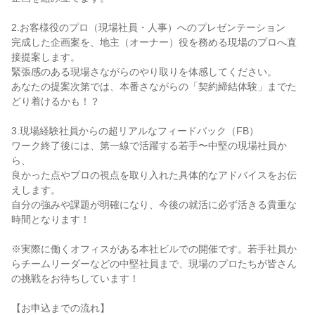
2.お客様役のプロ（現場社員・人事）へのプレゼンテーション
完成した企画案を、地主（オーナー）役を務める現場のプロへ直
接提案します。
緊張感のある現場さながらのやり取りを体感してください。
あなたの提案次第では、本番さながらの「契約締結体験」までた
どり着けるかも！？
3.現場経験社員からの超リアルなフィードバック（FB）
ワーク終了後には、第一線で活躍する若手〜中堅の現場社員か
ら、
良かった点やプロの視点を取り入れた具体的なアドバイスをお伝
えします。
自分の強みや課題が明確になり、今後の就活に必ず活きる貴重な
時間となります！
※実際に働くオフィスがある本社ビルでの開催です。若手社員か
らチームリーダーなどの中堅社員まで、現場のプロたちが皆さん
の挑戦をお待ちしています！
【お申込までの流れ】