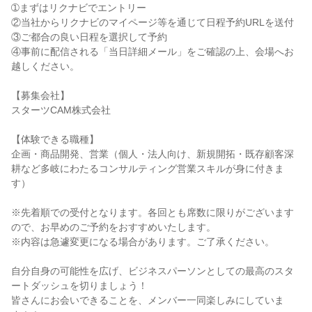
➀まずはリクナビでエントリー
②当社からリクナビのマイページ等を通じて日程予約URLを送付
③ご都合の良い日程を選択して予約
④事前に配信される「当日詳細メール」をご確認の上、会場へお
越しください。
【募集会社】
スターツCAM株式会社
【体験できる職種】
企画・商品開発、営業（個人・法人向け、新規開拓・既存顧客深
耕など多岐にわたるコンサルティング営業スキルが身に付きま
す）
※先着順での受付となります。各回とも席数に限りがございます
ので、お早めのご予約をおすすめいたします。
※内容は急遽変更になる場合があります。ご了承ください。
自分自身の可能性を広げ、ビジネスパーソンとしての最高のスタ
ートダッシュを切りましょう！
皆さんにお会いできることを、メンバー一同楽しみにしていま