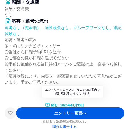
報酬・交通費
報酬・交通費
なし
応募・選考の流れ
選考なし（先着順）、適性検査なし、グループワークなし、筆記
試験なし
応募・選考の流れ
➀まずはリクナビでエントリー
②当社から日程予約URLを送付
③ご都合の良い日程を選択ください
④事前に配信される当日詳細メールをご確認の上、会場へお越し
ください。
※応募状況により、内容を一部変更させていただく可能性がござ
います。予めご了承ください。
エントリーするとプログラムの詳細案内を
受け取れるようになります
締切：2026年10月30日
エントリー画面へ
原稿ID：
2ef560d43c06ec35
問題を報告する