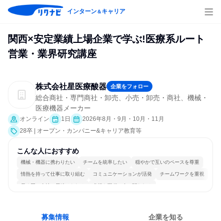
インターン
キャリア
＆
関西×安定業績上場企業で学ぶ!医療系ルート
営業・業界研究講座
株式会社星医療酸器
企業をフォロー
総合商社・専門商社・卸売、小売・卸売・商社、機械・
医療機器メーカー
オンライン
1日
2026年8月・9月・10月・11月
28卒 | オープン・カンパニー&キャリア教育等
こんな人におすすめ
機械・機器に携わりたい
チームを統率したい
穏やかで互いのペースを尊重
情熱を持って仕事に取り組む
コミュニケーションが活発
チームワークを重視
長く同じ会社に居続けられる
多様な職種の人と関われる
人とたくさん会話する
目標に追われず働ける
募集情報
企業を知る