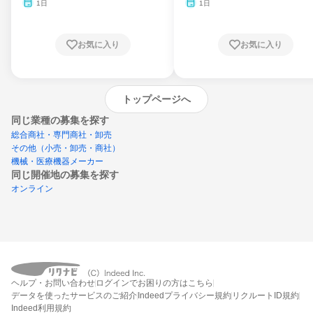
月・11月・12月
1日
1日
お気に入り
お気に入り
トップページへ
同じ業種の募集を探す
総合商社・専門商社・卸売
その他（小売・卸売・商社）
機械・医療機器メーカー
同じ開催地の募集を探す
オンライン
エントリーするとプログラムの詳細案内を
ヘルプ・お問い合わせ
ログインでお困りの方はこちら
受け取れるようになります
データを使ったサービスのご紹介
Indeedプライバシー規約
リクルートID規約
Indeed利用規約
締切：なし