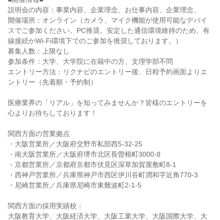
説明会の内容：事業内容、企業理念、お仕事内容、企業理念、
開催場所：オンライン（カメラ、マイク機能が使用可能なデバイ
スでご参加ください。PC推奨。安定した通信環境維持のため、有
線接続かWi-Fi環境下でのご参加を推奨しております。）
募集人数：上限なし
参加条件：大学、大学院に在籍中の方、文理学部不問
エントリー方法：リクナビのエントリー後、日程予約画面よりエ
ントリー（先着順・予約制）
医療業界の「リアル」を知ってみませんか？皆様のエントリーを
心よりお待ちしております！
関西方面の営業拠点
・大阪営業所／大阪府交野市私部西5-32-25
・南大阪営業所／大阪府堺市北区長曽根町3000-8
・京都営業所／京都府京都市伏見区深草加賀屋敷町8-1
・西神戸営業所／兵庫県神戸市西区伊川谷町潤和字近角770-3
・尼崎営業所／兵庫県尼崎市東難波町2-1-5
関西方面の採用実績校：
大阪教育大学、大阪経済大学、大阪工業大学、大阪国際大学、大