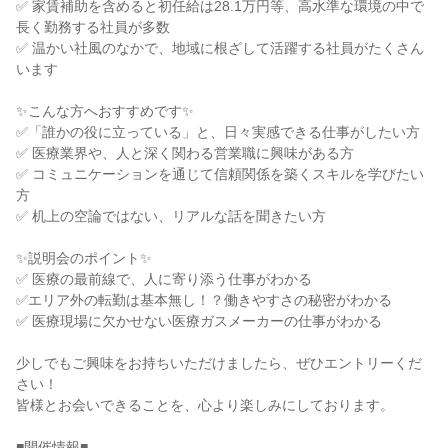
✅ 家賃補助を含めると初任給は28.1万円等、高水準な環境の中で
長く勤務する社員が多数
✅ 温かい社風のなかで、地域に根ざして活躍する社員がたくさん
います
✨こんな方へおすすめです✨
✅「誰かの役に立っている」と、日々実感できる仕事がしたい方
✅ 医療業界や、人と深く関わる営業職に興味がある方
✅ コミュニケーションを通じて信頼関係を築くスキルを学びたい
方
✅ 机上の空論ではない、リアルな話を聞きたい方
✨説明会のポイント✨
✅ 医療の最前線で、人に寄り添う仕事がわかる
✅エリア外の転勤は基本無し！？働きやすさの秘密がわかる
✅ 医療現場に欠かせない医療ガスメーカーの仕事がわかる
少しでもご興味をお持ちいただけましたら、ぜひエントリーくだ
さい！
皆様とお会いできることを、心より楽しみにしております。
■開催情報■