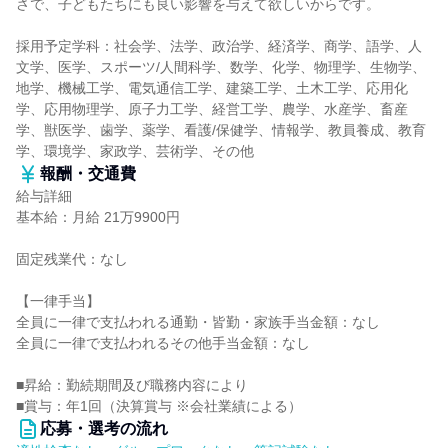
さで、子どもたちにも良い影響を与えて欲しいからです。
採用予定学科：社会学、法学、政治学、経済学、商学、語学、人
文学、医学、スポーツ/人間科学、数学、化学、物理学、生物学、
地学、機械工学、電気通信工学、建築工学、土木工学、応用化
学、応用物理学、原子力工学、経営工学、農学、水産学、畜産
学、獣医学、歯学、薬学、看護/保健学、情報学、教員養成、教育
学、環境学、家政学、芸術学、その他
報酬・交通費
給与詳細
基本給：月給 21万9900円
固定残業代：なし
【一律手当】
全員に一律で支払われる通勤・皆勤・家族手当金額：なし
全員に一律で支払われるその他手当金額：なし
■昇給：勤続期間及び職務内容により
■賞与：年1回（決算賞与 ※会社業績による）
応募・選考の流れ