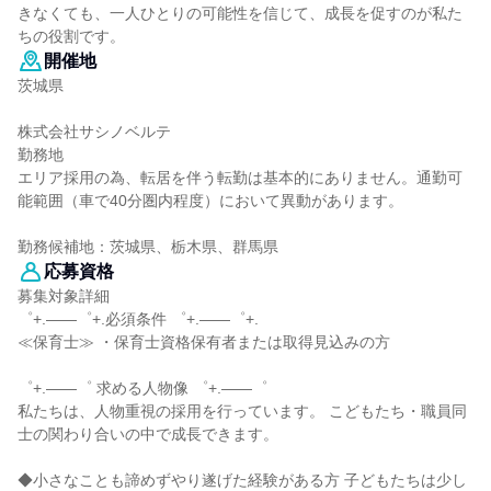
きなくても、一人ひとりの可能性を信じて、成長を促すのが私た
ちの役割です。
開催地
茨城県
株式会社サシノベルテ
勤務地
エリア採用の為、転居を伴う転勤は基本的にありません。通勤可
能範囲（車で40分圏内程度）において異動があります。
勤務候補地：茨城県、栃木県、群馬県
応募資格
募集対象詳細
゜+.――゜+.必須条件 ゜+.――゜+.
≪保育士≫ ・保育士資格保有者または取得見込みの方
゜+.――゜ 求める人物像 ゜+.――゜
私たちは、人物重視の採用を行っています。 こどもたち・職員同
士の関わり合いの中で成長できます。
◆小さなことも諦めずやり遂げた経験がある方 子どもたちは少し