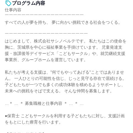
プログラム内容
仕事内容
￣￣￣￣￣￣￣￣￣￣￣￣￣￣￣￣￣￣￣
すべての人が夢を持ち、 夢に向かい挑戦できる社会をつくる。
￣￣￣￣￣￣￣￣￣￣￣￣￣￣￣￣￣￣￣￣
はじめまして、株式会社サシノベルテです。 私たちはこの使命を
胸に、茨城県を中心に福祉事業を手掛けています。 児童発達支
援・放課後等デイサービス「こどもサークル」や、就労継続支援
事業所、グループホームを運営しています。
私たちが考える支援は、"何でもやってあげる"ことではありませ
ん。 一人ひとりの可能性を信じ、じっと見守る存在で居続ける。
子どもたちが一つでも多くの成功体験を積めるようサポートし、
未来への挑戦をそばで支える。 そんな仲間を募集します。
…＊ … ＊ 募集職種と仕事内容 ＊ … ＊ …
●保育士 こどもサークルを利用する子どもたちに対し、支援計画
をもとにした療育を行います。