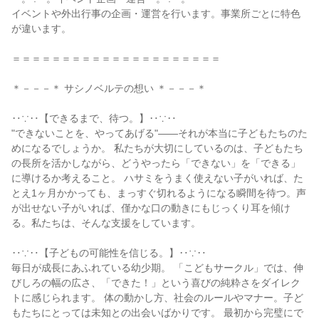
イベントや外出行事の企画・運営を行います。事業所ごとに特色
が違います。
＝＝＝＝＝＝＝＝＝＝＝＝＝＝＝＝＝＝＝＝＝
＊－－－＊ サシノベルテの想い ＊－－－＊
‥∵‥【できるまで、待つ。】‥∵‥
"できないことを、やってあげる"――それが本当に子どもたちのた
めになるでしょうか。 私たちが大切にしているのは、子どもたち
の長所を活かしながら、どうやったら「できない」を「できる」
に導けるか考えること。 ハサミをうまく使えない子がいれば、た
とえ1ヶ月かかっても、まっすぐ切れるようになる瞬間を待つ。声
が出せない子がいれば、僅かな口の動きにもじっくり耳を傾け
る。私たちは、そんな支援をしています。
‥∵‥【子どもの可能性を信じる。】‥∵‥
毎日が成長にあふれている幼少期。 「こどもサークル」では、伸
びしろの幅の広さ、「できた！」という喜びの純粋さをダイレク
トに感じられます。 体の動かし方、社会のルールやマナー。子ど
もたちにとっては未知との出会いばかりです。 最初から完璧にで