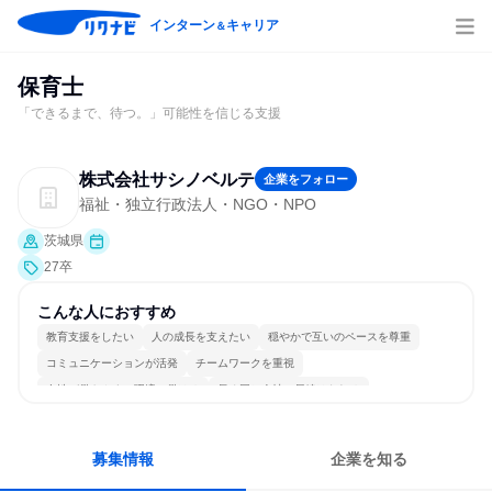
インターン
キャリア
＆
保育士
「できるまで、待つ。」可能性を信じる支援
株式会社サシノベルテ
企業をフォロー
福祉・独立行政法人・NGO・NPO
茨城県
27卒
こんな人におすすめ
教育支援をしたい
人の成長を支えたい
穏やかで互いのペースを尊重
コミュニケーションが活発
チームワークを重視
女性が働きやすい環境で働ける
長く同じ会社に居続けられる
一つの専門分野を極める
人とたくさん会話する
目標に追われず働ける
募集情報
企業を知る