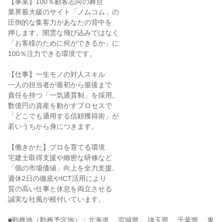
【事業】100％顧客志向の舞台
業界最大級のサイト「ノムコム」の
圧倒的な集客力があなたの背中を
押します。闇雲な飛び込みではなく
「お客様のために何ができるか」に
100％注力できる環境です。
【仕事】一生モノの対人スキル
一人の担当者が最初から最後まで
責任を持つ「一気通貫制」を採用。
数億円の資産を動かすプロセスで
「どこでも通用する信頼獲得術」が
若いうちから身につきます。
【働きかた】プロを育てる環境
宅建士取得支援や緻密な研修など
「個の市場価値」向上を全力支援。
週休2日の徹底やICT活用により
質の高い仕事と休息を両立させる
誠実な社風が根付いています。
■勤務地（勤務予定地）：北海道 、宮城県 、埼玉県 、千葉県 、東