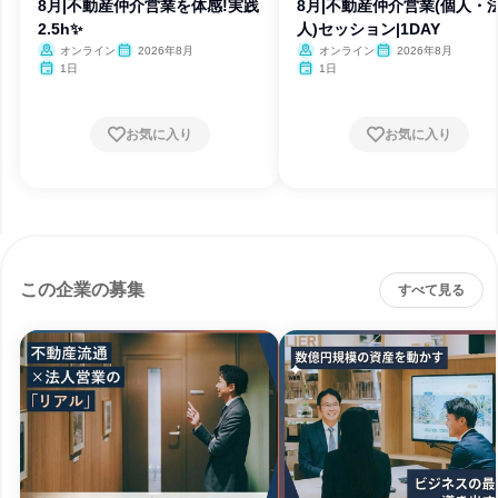
8月|不動産仲介営業を体感!実践
8月|不動産仲介営業(個人・
2.5h✨️
人)セッション|1DAY
オンライン
2026年8月
オンライン
2026年8月
1日
1日
お気に入り
お気に入り
この企業の募集
すべて見る