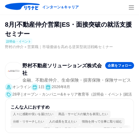
インターン
キャリア
＆
8月|不動産仲介営業|ES・面接突破の就活支援
セミナー
説明会・イベント
野村の仲介＋営業職｜市場価値を高める逆算型就活戦略セミナー
野村不動産ソリューションズ株式会
企業をフォロー
社
金融、不動産仲介、生命保険・損害保険・保険サービス
オンライン
1日
2026年8月
28卒 | オープン・カンパニー&キャリア教育等（説明会・イベント [就活
サポート]）
こんな人におすすめ
人々に感動や笑いを届けたい
商品・サービスの魅力を表現したい
分析・リサーチしたい
人の成長を支えたい
情熱を持って仕事に取り組む
コミュニケーションが活発
明確な目標を追いかける
一つの専門分野を極める
若手が裁量を持てる環境
人とたくさん会話する