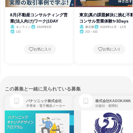
8月|不動産コンサルティング営
東京|真の課題解決に挑む不
業(法人向け)ワーク|1DAY
コンサル営業体験✨️3Days
オンライン
2026年8月
東京都
2026年11月・12月
1日
2日～4日
お気に入り
お気に入り
この募集と一緒に見られている募集
パナソニック株式会社
株式会社KADOKAWA
半導体・電子機器メーカー
出版社・新聞社