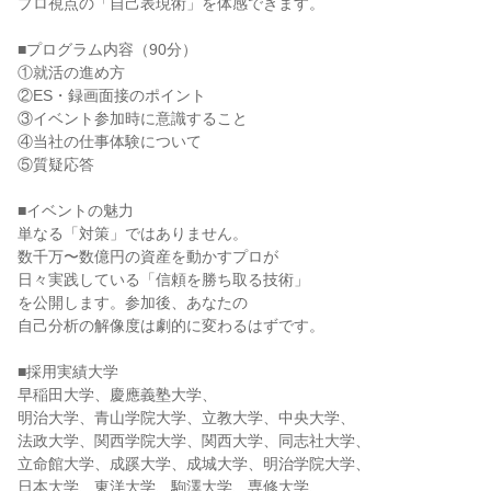
プロ視点の「自己表現術」を体感できます。
■プログラム内容（90分）
①就活の進め方
②ES・録画面接のポイント
③イベント参加時に意識すること
④当社の仕事体験について
⑤質疑応答
■イベントの魅力
単なる「対策」ではありません。
数千万〜数億円の資産を動かすプロが
日々実践している「信頼を勝ち取る技術」
を公開します。参加後、あなたの
自己分析の解像度は劇的に変わるはずです。
■採用実績大学
早稲田大学、慶應義塾大学、
明治大学、青山学院大学、立教大学、中央大学、
法政大学、関西学院大学、関西大学、同志社大学、
立命館大学、成蹊大学、成城大学、明治学院大学、
日本大学、東洋大学、駒澤大学、専修大学、