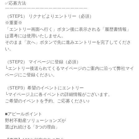
✅応募方法
￣￣￣￣￣￣￣￣￣￣￣￣￣￣￣￣￣￣￣
（STEP1） リクナビよりエントリー（必須）
※重要※
「エントリー画面へ行く」ボタン後に表示される「履歴書情報」
は選考には使用いたしません。
そのまま「次へ」ボタンで先に進みエントリーを完了してくださ
い。
（STEP2） マイページに登録（必須）
└エントリー後送られてくるマイページのご案内に沿って弊社マイ
ページにご登録ください。
（STEP3）希望のイベントにエントリー
└マイページ上に各イベントの詳細情報がございます。
ご希望のイベントを予約、ご応募ください♪
■アピールポイント
野村不動産ソリューションズが
選ばれ続ける「3つの理由」