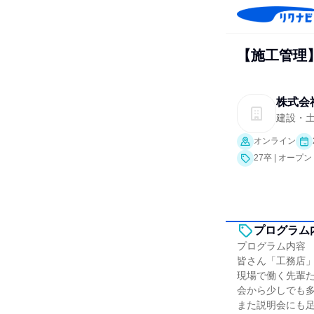
【施工管理
株式会
建設・
オンライン
27卒 | オー
プログラム
プログラム内容
皆さん「工務店
現場で働く先輩
会から少しでも
また説明会にも