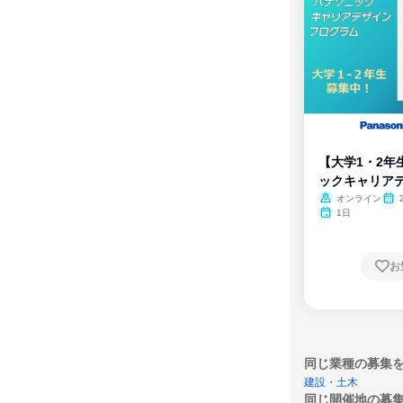
【大学1・2年
ックキャリア
ム
オンライン
1日
お
同じ業種の募集
建設・土木
同じ開催地の募