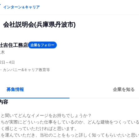
インターン
キャリア
＆
】会社説明会(兵庫県丹波市)
社吉住工務店
企業をフォロー
土木
2日～4日
プン・カンパニー&キャリア教育等
募集情報
企業を知る
内容
」と聞いてどんなイメージをお持ちでしょうか？
たちが実際にどういった仕事をしているのか、どんな建物をつくってい
多く感じとっていただければと思います。
足を運んでいただき、当社のことをもっと詳しく知ってもらいたいと思