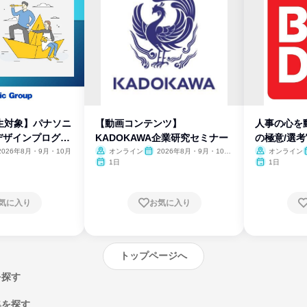
生対象】パナソニ
【動画コンテンツ】
人事の心を
デザインプログラ
KADOKAWA企業研究セミナー
の極意/選
開
2026年8月・9月・10月
オンライン
2026年8月・9月・10
オンライン
月・11月・12月
1日
1日
気に入り
お気に入り
トップページへ
を探す
集を探す