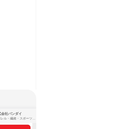
式会社バンダイ
株式会社住まいず
アパレル・繊維・スポーツメーカー、製造・メーカー、ゲーム制作・販売
製造・メーカー、建築設計