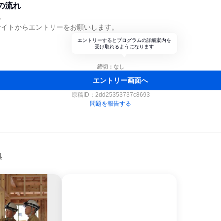
の流れ
れ
サイトからエントリーをお願いします。
エントリーするとプログラムの詳細案内を
受け取れるようになります
締切：なし
エントリー画面へ
原稿ID：
2dd25353737c8693
問題を報告する
集