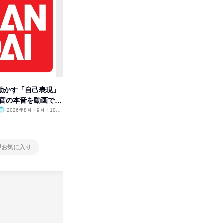
動かす「自己表現」
先着順・選考なし|注文住宅の総
【オンラ
考官の本音を動画で公
合職|会社説明会&社長座談会
業界の裏
明会
2026年8月・9月・10
オンライン
2026年8月・9月
オンラ
月・11月・12月
1日
1日
お気に入り
お気に入り