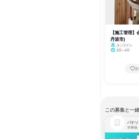
【施工管理】
丹波市)
オンライン
2日～4日
お
この募集と一
パナソ
半導体