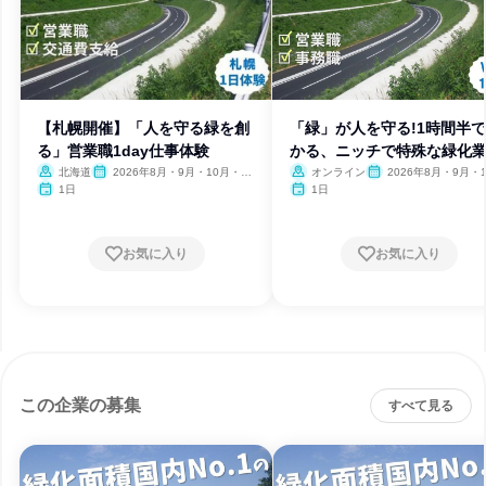
【札幌開催】「人を守る緑を創
「緑」が人を守る!1時間半
る」営業職1day仕事体験
かる、ニッチで特殊な緑化
北海道
2026年8月・9月・10月・11
オンライン
2026年8月・9月・1
月
月・11月
1日
1日
お気に入り
お気に入り
この企業の募集
すべて見る