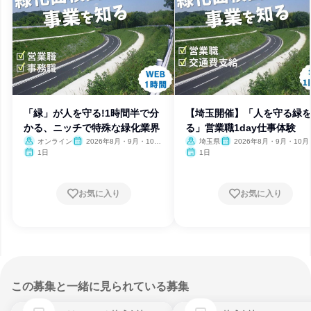
「緑」が人を守る!1時間半で分
【埼玉開催】「人を守る緑
かる、ニッチで特殊な緑化業界
る」営業職1day仕事体験
オンライン
2026年8月・9月・10
埼玉県
2026年8月・9月・10月
月・11月
月
1日
1日
お気に入り
お気に入り
この募集と一緒に見られている募集