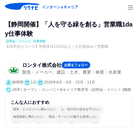
インターン
キャリア
＆
【静岡開催】「人を守る緑を創る」営業職1da
y仕事体験
説明会・イベント
仕事体験
【28卒向けコース】年間休日123日以上／土日祝休み／営業職
ロンタイ株式会社
企業をフォロー
製造・メーカー、建設・土木、農業・林業・水産業
静岡県
1日
2026年8月・9月・10月・11月
28卒 | オープン・カンパニー&キャリア教育等（説明会・イベント [職種
研究、職場見学会、社員交流会、会社説明会、業界研究]、仕事体験）
こんな人におすすめ
環境・エコロジーに携わりたい
人・世の中の安全を守りたい
地域貢献に携わりたい
商品・サービスの魅力を表現したい
商品・サービスを販売したい
穏やかで互いのペースを尊重
チームワークを重視
長く同じ会社に居続けられる
若手が裁量を持てる環境