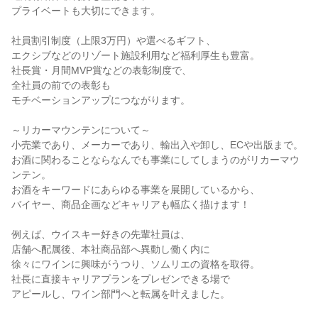
プライベートも大切にできます。
社員割引制度（上限3万円）や選べるギフト、
エクシブなどのリゾート施設利用など福利厚生も豊富。
社長賞・月間MVP賞などの表彰制度で、
全社員の前での表彰も
モチベーションアップにつながります。
～リカーマウンテンについて～
小売業であり、メーカーであり、輸出入や卸し、ECや出版まで。
お酒に関わることならなんでも事業にしてしまうのがリカーマウ
ンテン。
お酒をキーワードにあらゆる事業を展開しているから、
バイヤー、商品企画などキャリアも幅広く描けます！
例えば、ウイスキー好きの先輩社員は、
店舗へ配属後、本社商品部へ異動し働く内に
徐々にワインに興味がうつり、ソムリエの資格を取得。
社長に直接キャリアプランをプレゼンできる場で
アピールし、ワイン部門へと転属を叶えました。