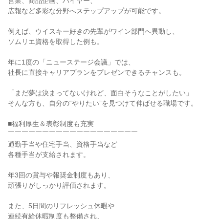
営業、商品企画、バイヤー、
広報など多彩な分野へステップアップが可能です。
例えば、ウイスキー好きの先輩がワイン部門へ異動し、
ソムリエ資格を取得した例も。
年に1度の「ニューステージ会議」では、
社長に直接キャリアプランをプレゼンできるチャンスも。
「まだ夢は決まってないけれど、面白そうなことがしたい」
そんな方も、自分の“やりたい”を見つけて伸ばせる職場です。
■福利厚生＆表彰制度も充実
￣￣￣￣￣￣￣￣￣￣￣￣￣￣￣￣￣￣￣
通勤手当や住宅手当、資格手当など
各種手当が支給されます。
年3回の賞与や報奨金制度もあり、
頑張りがしっかり評価されます。
また、5日間のリフレッシュ休暇や
連続有給休暇制度も整備され、