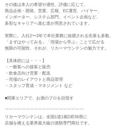
その後は本人の希望や適性、評価に応じて、
商品企画・開発、営業、広報、EC運営、バイヤー、
インポーター、システム部門、イベント企画など、
多彩なキャリアへ進む道が用意されています。
実際に、入社2〜3年で本社業務に抜擢される先輩も多数。
「まずはやってみる」「現場から学ぶ」ことで広がる
無限の可能性。それが、リカーマウンテンの魅力です。
【具体的には・・・】
・一般客への接客と販売
・飲食店向け営業・配送
・売場のレイアウトと商品管理
・スタッフ育成・マネジメント など
■関東エリアで、お酒のプロを目指す
￣￣￣￣￣￣￣￣￣￣￣￣￣￣￣￣￣￣￣
リカーマウンテンは、全国1道1都2府36県に
店舗を構える業界最大級の酒類専門商社です。