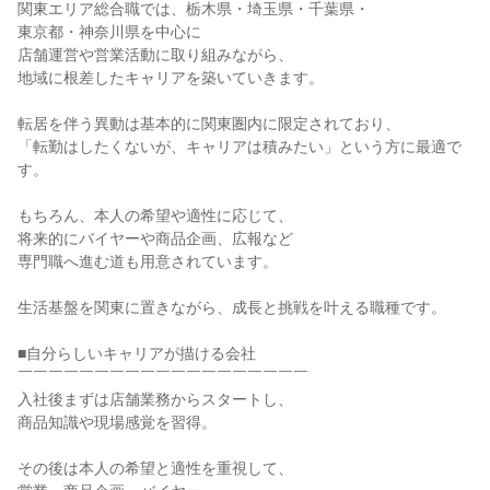
関東エリア総合職では、栃木県・埼玉県・千葉県・
東京都・神奈川県を中心に
店舗運営や営業活動に取り組みながら、
地域に根差したキャリアを築いていきます。
転居を伴う異動は基本的に関東圏内に限定されており、
「転勤はしたくないが、キャリアは積みたい」という方に最適で
す。
もちろん、本人の希望や適性に応じて、
将来的にバイヤーや商品企画、広報など
専門職へ進む道も用意されています。
生活基盤を関東に置きながら、成長と挑戦を叶える職種です。
■自分らしいキャリアが描ける会社
￣￣￣￣￣￣￣￣￣￣￣￣￣￣￣￣￣￣￣
入社後まずは店舗業務からスタートし、
商品知識や現場感覚を習得。
その後は本人の希望と適性を重視して、