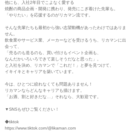
他にも、入社2年目でこよなく愛する
焼酎の商品企画・開発に携わり、発売にこぎ着けた先輩も。
「やりたい」を応援するのがリカマン流です。
そんな先輩たちも最初から強い志望動機があったわけではありま
せん。
飲食業やサービス業、メーカーなどを受けるうち、リカマンに出
会って、
「売るのも造るのも、買い付けもイベント企画も、
なんだかいろいろできて楽しそうだなと思った」。
と入社を決め、リカマンで「これだ！」と夢を見つけて、
イキイキとキャリアを築いています。
今は、ひとつに絞れなくても問題ありません！
リカマンならどんなキャリアも描けます。
「お酒、割と好きだな…」それなら、大歓迎です。
▼SNSもぜひご覧ください！
◆tiktok
https://www.tiktok.com/@likaman.com