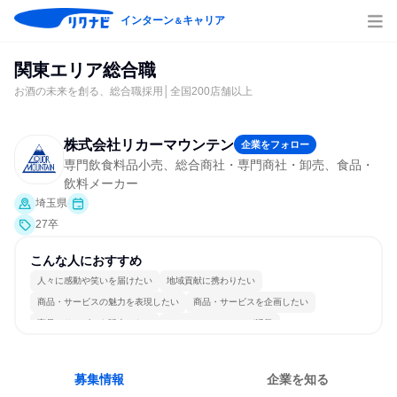
インターン
キャリア
＆
関東エリア総合職
お酒の未来を創る、総合職採用│全国200店舗以上
株式会社リカーマウンテン
企業をフォロー
専門飲食料品小売、総合商社・専門商社・卸売、食品・
飲料メーカー
埼玉県
27卒
こんな人におすすめ
人々に感動や笑いを届けたい
地域貢献に携わりたい
商品・サービスの魅力を表現したい
商品・サービスを企画したい
商品・サービスを販売したい
コミュニケーションが活発
常に新しいものに挑戦
個人の能力を重視
若手が裁量を持てる環境
人とたくさん会話する
募集情報
企業を知る