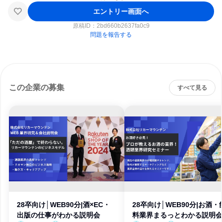
エントリー画面へ
原稿ID：
2bd660b2637fa0c9
問題を報告する
この企業の募集
すべて見る
28卒向け│WEB90分|酒×EC・
28卒向け│WEB90分|お酒・
出版の仕事がわかる説明会
料業界まるっとわかる説明