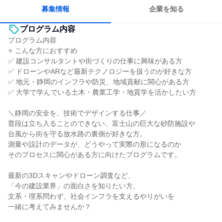
一つの専門分野を極める
募集情報
企業を知る
プログラム内容
プログラム内容
⭐ こんな方におすすめ
✅ 建設コンサルタントや街づくりの仕事に興味がある方
✅ ドローンやARなど最新テクノロジーを扱うのが好きな方
✅ 地元・静岡のインフラや防災、地域貢献に関心がある方
✅ 大学で学んでいる土木・農業工学・地質学を活かしたい方
＼静岡の安全を、技術でデザインする仕事／
普段は立ち入ることのできない、富士山の巨大な砂防施設や
台風から街を守る放水路の裏側が好きな方。
測量や設計のデータが、どうやって実際の形になるのか
そのプロセスに関心がある方に向けたプログラムです。
最新の3Dスキャンやドローン調査など、
「今の建設業界」の面白さを知りたい方、
文系・理系問わず、社会インフラを支えるやりがいを
一緒に考えてみませんか？