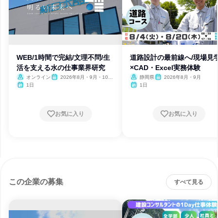
WEB/1時間で完結/文理不問/生
道路設計の最前線へ/現場見
活を支える水の仕事業界研究
×CAD・Excel実務体験
オンライン
2026年8月・9月・10
静岡県
2026年8月・9月
月・11月・12月
1日
1日
お気に入り
お気に入り
この企業の募集
すべて見る