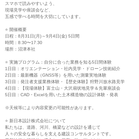
スマホで読みやすいよう、
現場見学や座談会など、
五感で学べる時間を大切にしています。
⭐ 開催概要
日程：8月31日(月)～9月4日(金) 5日間
時間：8:30〜17:30
場所：沼津本社
⭐ 実施プログラム：自分に合った業務を知る5日間体験
1日目：オリエンテーション・社内見学・ドローン技術紹介
2日目：最新機器（GNSS等）を用いた測量実地体験
3日目：発注者支援業務体験・【歴史体験】狩野川放水路見学
4日目：【現場体験】富士山・大沢扇状地見学＆先輩座談会
5日目：CAD・Excelを用いた土木構造物の設計体験・発表
※天候等により内容変更の可能性があります。
⭐ 新日本設計株式会社について
私たちは、道路、河川、橋梁などの設計を通じて
人々の安全な暮らしを支える建設コンサルタントです。