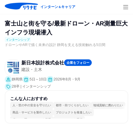
インターン
キャリア
＆
富士山と街を守る/最新ドローン・AR測量巨大
インフラ現場潜入
インターンシップ
ドローンやARで描く未来の設計 静岡を支える技術触れる5日間
新日本設計株式会社
企業をフォロー
建設・土木
静岡県
5日～10日
2026年8月・9月
28卒 | インターンシップ
こんな人におすすめ
人・世の中の安全を守りたい
都市・街づくりがしたい
地域貢献に携わりたい
商品・サービスを製作したい
プロジェクトを推進したい
穏やかで互いのペースを尊重
チームワークを重視
長く同じ会社に居続けられる
多様な職種の人と関われる