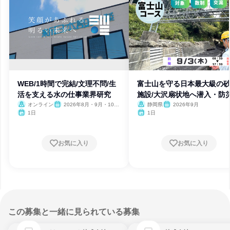
WEB/1時間で完結/文理不問/生
富士山を守る日本最大級の
活を支える水の仕事業界研究
施設/大沢扇状地へ潜入・防
験
オンライン
2026年8月・9月・10
静岡県
2026年9月
月・11月・12月
1日
1日
お気に入り
お気に入り
この募集と一緒に見られている募集