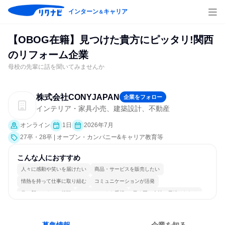
インターン
キャリア
＆
【OBOG在籍】見つけた貴方にピッタリ!関西
のリフォーム企業
母校の先輩に話を聞いてみませんか
株式会社CONYJAPAN
企業をフォロー
インテリア・家具小売、建築設計、不動産
オンライン
1日
2026年7月
27卒・28卒 | オープン・カンパニー&キャリア教育等
こんな人におすすめ
人々に感動や笑いを届けたい
商品・サービスを販売したい
情熱を持って仕事に取り組む
コミュニケーションが活発
常に新しいものに挑戦
チームワークを重視
長く同じ会社に居続けられる
多様な職種の人と関われる
若手が裁量を持てる環境
人とたくさん会話する