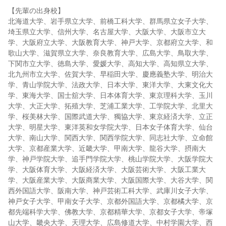
【先輩の出身校】
北海道大学、岩手県立大学、前橋工科大学、群馬県立女子大学、
埼玉県立大学、信州大学、名古屋大学、大阪大学、大阪市立大
学、大阪府立大学、大阪教育大学、神戸大学、京都府立大学、和
歌山大学、滋賀県立大学、奈良教育大学、広島大学、鳥取大学、
下関市立大学、徳島大学、愛媛大学、高知大学、高知県立大学、
北九州市立大学、佐賀大学、早稲田大学、慶應義塾大学、明治大
学、青山学院大学、法政大学、日本大学、東洋大学、大東文化大
学、東海大学、国士舘大学、日本体育大学、東京理科大学、玉川
大学、大正大学、拓殖大学、芝浦工業大学、工学院大学、北里大
学、桜美林大学、国際武道大学、獨協大学、東京経済大学、立正
大学、明星大学、東洋英和女学院大学、日本女子体育大学、仙台
大学、南山大学、関西大学、関西学院大学、同志社大学、立命館
大学、京都産業大学、近畿大学、甲南大学、龍谷大学、摂南大
学、神戸学院大学、追手門学院大学、桃山学院大学、大阪学院大
学、大阪体育大学、大阪経済大学、大阪芸術大学、大阪工業大
学、大阪産業大学、大阪商業大学、大阪国際大学、大谷大学、関
西外国語大学、阪南大学、神戸芸術工科大学、武庫川女子大学、
神戸女子大学、甲南女子大学、京都外国語大学、京都橘大学、京
都先端科学大学、佛教大学、京都精華大学、京都女子大学、帝塚
山大学、畿央大学、天理大学、広島修道大学、中村学園大学、西