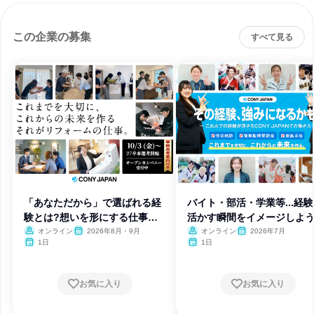
この企業の募集
すべて見る
「あなただから」で選ばれる経
バイト・部活・学業等...経
験とは?想いを形にする仕事に
活かす瞬間をイメージしよ
迫る
オンライン
2026年8月・9月
オンライン
2026年7月
1日
1日
お気に入り
お気に入り