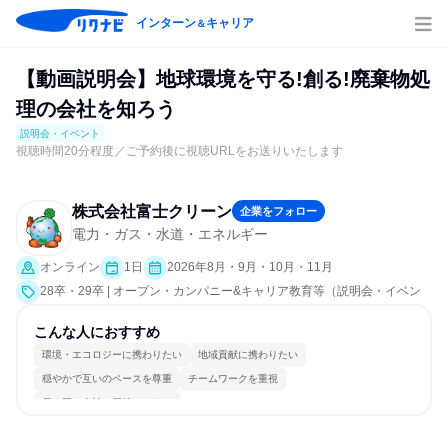
インターン
キャリア
＆
【動画説明会】地球環境を守る!創る!廃棄物処
理の会社を知ろう
説明会・イベント
視聴時間20分程度／ご予約後に視聴URLをお送りいたします
株式会社富士クリーン
企業をフォロー
電力・ガス・水道・エネルギー
オンライン
1日
2026年8月・9月・10月・11月
28卒・29卒 | オープン・カンパニー&キャリア教育等（説明会・イベン
ト [職種研究、就活サポート、会社説明会、業界研究]）
こんな人におすすめ
環境・エコロジーに携わりたい
地域貢献に携わりたい
穏やかで互いのペースを尊重
チームワークを重視
長く同じ会社に居続けられる