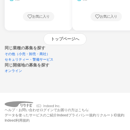
お気に入り
お気に入り
トップページへ
同じ業種の募集を探す
その他（小売・卸売・商社）
セキュリティー・警備サービス
同じ開催地の募集を探す
オンライン
エントリーするとプログラムの詳細案内を
ヘルプ・お問い合わせ
ログインでお困りの方はこちら
受け取れるようになります
データを使ったサービスのご紹介
Indeedプライバシー規約
リクルートID規約
Indeed利用規約
締切：2026年9月30日
エントリー画面へ