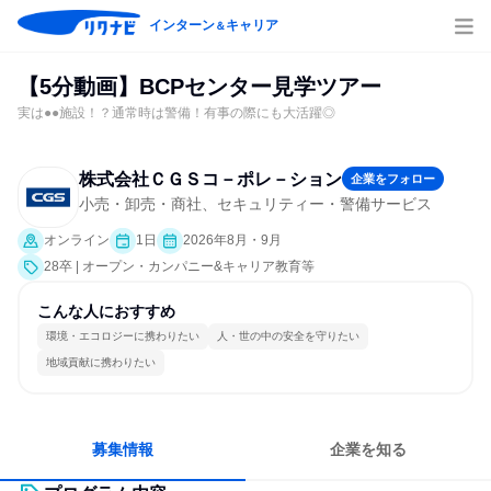
インターン
キャリア
＆
【5分動画】BCPセンター見学ツアー
実は●●施設！？通常時は警備！有事の際にも大活躍◎
株式会社ＣＧＳコ－ポレ－ション
企業をフォロー
小売・卸売・商社、セキュリティー・警備サービス
オンライン
1日
2026年8月・9月
28卒 | オープン・カンパニー&キャリア教育等
こんな人におすすめ
環境・エコロジーに携わりたい
人・世の中の安全を守りたい
地域貢献に携わりたい
募集情報
企業を知る