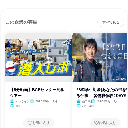
この企業の募集
すべて見る
【5分動画】BCPセンター見学
28卒学生対象|あなたの街を
ツアー
る仕事| 警備職体験2DAYS
オンライン
2026年8月・9月
山口県
2026年8月・9月
1日
2日～4日
お気に入り
お気に入り