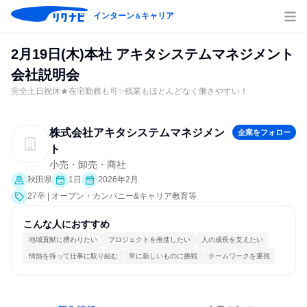
インターン
キャリア
＆
2月19日(木)本社 アキタシステムマネジメント
会社説明会
完全土日祝休★在宅勤務も可✨残業もほとんどなく働きやすい！
株式会社アキタシステムマネジメン
企業をフォロー
ト
小売・卸売・商社
秋田県
1日
2026年2月
27卒 | オープン・カンパニー&キャリア教育等
こんな人におすすめ
地域貢献に携わりたい
プロジェクトを推進したい
人の成長を支えたい
情熱を持って仕事に取り組む
常に新しいものに挑戦
チームワークを重視