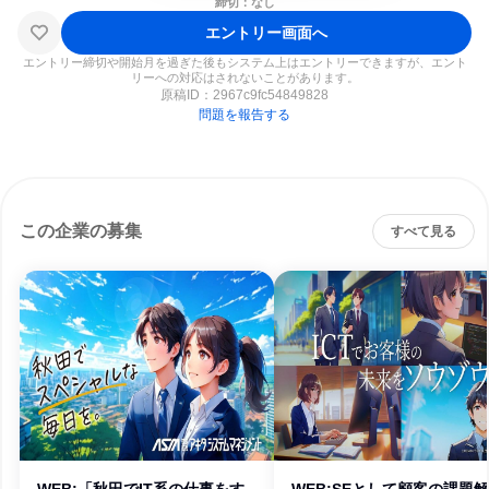
締切：なし
エントリー画面へ
エントリー締切や開始月を過ぎた後もシステム上はエントリーできますが、エント
リーへの対応はされないことがあります。
原稿ID：
2967c9fc54849828
問題を報告する
この企業の募集
すべて見る