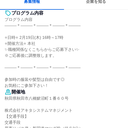
募集情報
企業を知る
プログラム内容
プログラム内容
―――＊―――＊―――＊―――＊―――
⭐日時⭐ 2月19日(木) 16時～17時
⭐開催方法⭐ 本社
✨職種関係なくこちらからご応募下さい✨
※ご応募後に調整致します。
―――＊―――＊―――＊―――＊―――
参加時の服装や髪型は自由です◎
お気軽にご参加下さい！
開催地
秋田県秋田市八橋鯲沼町１番６０号
株式会社アキタシステムマネジメント
【交通手段】
交通手段