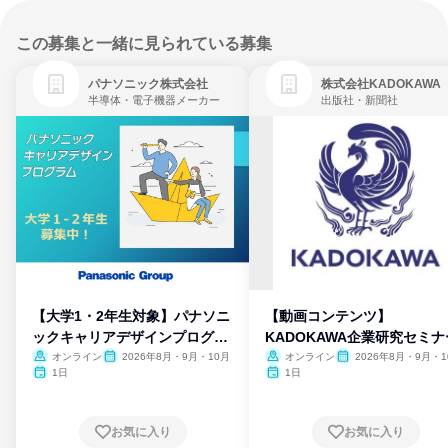
この募集と一緒に見られている募集
パナソニック株式会社
株式会社KADOKAWA
半導体・電子機器メーカー
出版社・新聞社
【大学1・2年生対象】パナソニ
【動画コンテンツ】
ックキャリアデザインプログラ
KADOKAWA企業研究セミナ
ム
オンライン
2026年8月・9月・10月
オンライン
2026年8月・9月・1
月・11月・12月
1日
1日
お気に入り
お気に入り