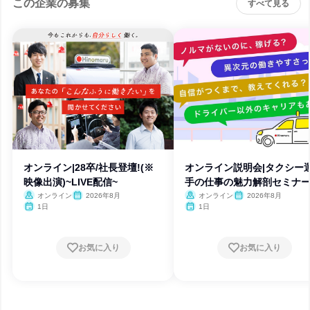
この企業の募集
すべて見る
オンライン|28卒/社長登壇!(※
オンライン説明会|タクシー
映像出演)~LIVE配信~
手の仕事の魅力解剖セミナ
オンライン
2026年8月
オンライン
2026年8月
1日
1日
お気に入り
お気に入り