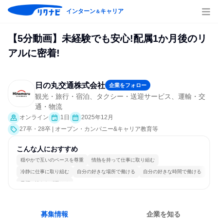
インターン
キャリア
＆
【5分動画】未経験でも安心!配属1か月後のリ
アルに密着!
日の丸交通株式会社
企業をフォロー
観光・旅行・宿泊、タクシー・送迎サービス、運輸・交
通・物流
オンライン
1日
2025年12月
27卒・28卒 | オープン・カンパニー&キャリア教育等
こんな人におすすめ
穏やかで互いのペースを尊重
情熱を持って仕事に取り組む
冷静に仕事に取り組む
自分の好きな場所で働ける
自分の好きな時間で働ける
目標に追われず働ける
募集情報
企業を知る