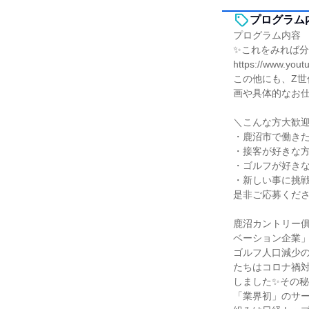
プログラム
プログラム内容
✨これをみれば分
https://www.you
この他にも、Z世
画や具体的なお
＼こんな方大歓
・鹿沼市で働き
・接客が好きな
・ゴルフが好き
・新しい事に挑
是非ご応募くだ
鹿沼カントリー
ベーション企業
ゴルフ人口減少
たちはコロナ禍対
しました✨その
「業界初」のサ