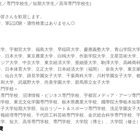
生／専門学校生／短期大学生／高等専門学校生)
の皆さんを歓迎します。
で、筆記試験・適性検査はありません◎
大学、宇都宮大学、福島大学、早稲田大学、慶應義塾大学、青山学院大
学、日本大学、東京農業大学、白鴎大学、作新学院大学、文星芸術大学
アジア大学、中京大学、東京経済大学、亜細亜大学、駒澤大学、高崎商
学、日本体育大学、立正大学、日本経済大学（福岡）、奈良大学、東京
学、仙台大学、跡見学園女子大学、千葉商科大学、川村学園女子大学、
共和大学、武蔵野大学、尚美学園大学、群馬県立女子大学
専門学校＞
祉専門学校、沼津情報・ビジネス専門学校、宇都宮メディア・アーツ専
門学校、東北文化学園専門学校、栃木県農業大学校、國學院大學栃木短
女子大学短期大学部、仙台リゾート＆スポーツ専門学校、洗足学園女子
情報経理専門学校、千代田工科芸術専門学校、金沢総合科学専門学校、
大学、短大、高等専門学校、専門学校、大学院（博士）、大学院（修士
費