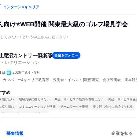
インターン
キャリア
＆
ん向け⭐WEB開催 関東最大級のゴルフ場見学会
加してみたい！という学生さんにピッタリ♪
社鹿沼カントリー倶楽部
企業をフォロー
ツ・レクリエーション
1日
2026年8月・9月
プン・カンパニー&キャリア教育等（説明会・イベント [職種研究、会社説明会、業界研
すすめ
を届けたい
地域貢献に携わりたい
商品・サービスの魅力を表現したい
商品・サービスを企
に取り組む
コミュニケーションが活発
チームワークを重視
長く同じ会社に居続けられる
で働ける
人とたくさん会話する
募集情報
企業を知る