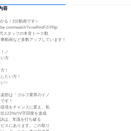
内容
かる！2分動画です✨
tube.com/watch?v=wRmtFZiYNjc
代スタッフの本音トーク動
仕事動画など多数アップしています！
迎！／
たい方
方
な方！
戦したい方！
さい✨
俱楽部は「ゴルフ業界のイノ
」です！
の逆境をチャンスに変え、私
比122%のV字回復を達成
秘訣は、常識を打ち破る
ービスにあります。この取り