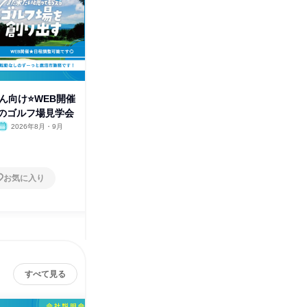
ん向け⭐WEB開催
こなす接客は卒業⭐常連様に愛
28卒学
のゴルフ場見学会
されるリゾート施設の1日体験
ゴルフ場
会
2026年8月・9月
栃木県
2026年8月・9月
栃木県
1日
1日
お気に入り
お気に入り
すべて見る