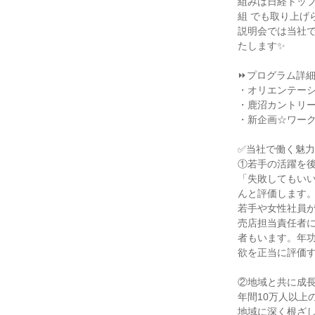
組みは日経トッ
組 でも取り上げ
説明会では当社
たします✨
⏩プログラム詳
・オリエンテー
・鹿沼カントリ
・新企画☆ワー
✅当社で働く魅力
①若手の活躍を
「失敗してもい
んと評価します
若手や女性社員が
売店担当責任者
者もいます。年
欲を正当に評価
②地域と共に成
年間10万人以上
地域に深く根ざ