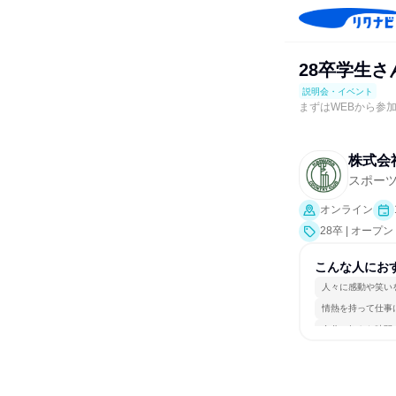
28卒学生さ
説明会・イベント
まずはWEBから参
株式会
スポー
オンライン
28卒 | オー
こんな人にお
人々に感動や笑い
情熱を持って仕事
自分の好きな時間