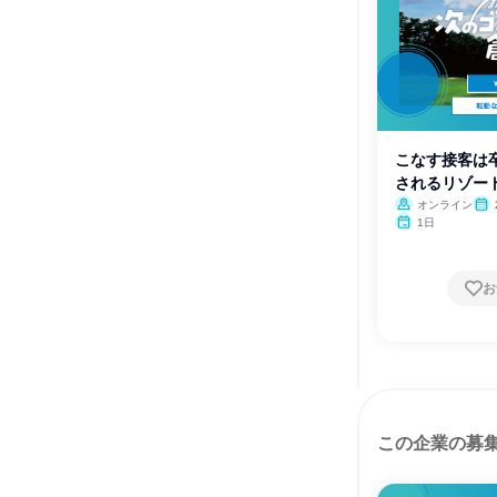
こなす接客は
されるリゾー
会
オンライン
1日
お
この企業の募