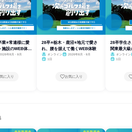
卒業⭐常連様に愛
28卒⭐栃木・鹿沼⭐地元で愛さ
28卒学生さ
ト施設のWEB体験
れ、腰を据えて働くWEB体験
関東最大級
2026年8月・9月
オンライン
2026年8月・9月
オンライン
1日
1日
気に入り
お気に入り
集