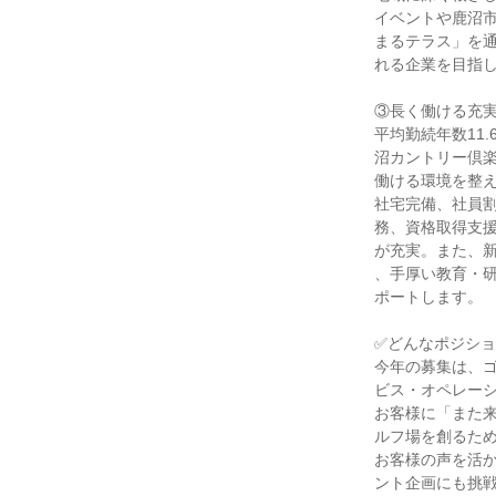
イベントや鹿沼
まるテラス」を
れる企業を目指し
③長く働ける充
平均勤続年数11
沼カントリー倶
働ける環境を整
社宅完備、社員
務、資格取得支
が充実。また、
、手厚い教育・
ポートします。
✅どんなポジシ
今年の募集は、
ビス・オペレー
お客様に「また
ルフ場を創るた
お客様の声を活
ント企画にも挑