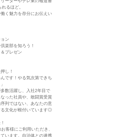
プリーダーやテレ東の報道番
られるほど。
で働く魅力を存分にお伝えい
細
ション
ー倶楽部を知ろう！
ク＆プレゼン
後押し！
いんです！やる気次第できち
。」
多数活躍し、入社2年目で
になった社員や、敢闘賞受賞
功序列ではない、あなたの意
する文化が根付いています◎
長！
のお客様にご利用いただき、
しています。自治体との連携