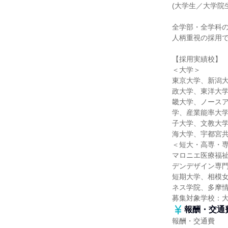
(大学生／大学院
全学部・全学科
人柄重視の採用
【採用実績校】
＜大学＞
東京大学、新潟
政大学、東洋大
畿大学、ノース
学、産業能率大
子大学、文教大
海大学、宇都宮
＜短大・高専・
マロニエ医療福
デンデザイン専
短期大学、相模
ネス学院、多摩
募集対象学校：
報酬・交通
報酬・交通費