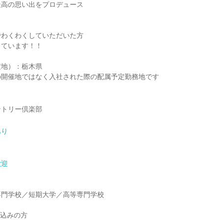
最高の思い出をプロデュース
でわくわくしていただいた方
しています！！
定地）：栃木県
の開催地ではなく入社された際の配属予定勤務地です
ントリー倶楽部
あり
歓迎
】
専門学校／短期大学／高等専門学校
】
見込みの方