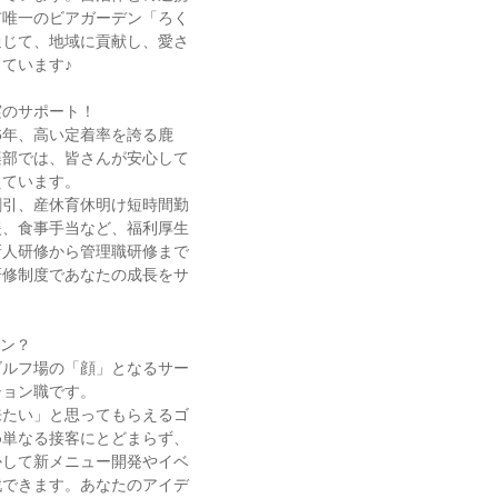
市唯一のビアガーデン「ろく
通じて、地域に貢献し、愛さ
ています♪
実のサポート！
.6年、高い定着率を誇る鹿
楽部では、皆さんが安心して
えています。
割引、産休育休明け短時間勤
援、食事手当など、福利厚生
新人研修から管理職研修まで
研修制度であなたの成長をサ
ョン？
ゴルフ場の「顔」となるサー
ション職です。
来たい」と思ってもらえるゴ
め単なる接客にとどまらず、
かして新メニュー開発やイベ
戦できます。あなたのアイデ