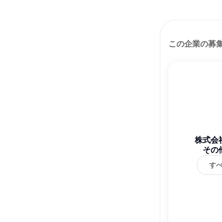
この企業の募
株式会
その
す