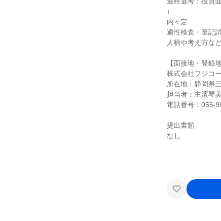
最終選考：役員
↓
内々定
適性検査・筆記
人柄や考え方な
【面接地・登録
株式会社フジコ
所在地：静岡県三
担当者：主濱琴
電話番号：055-98
提出書類
なし