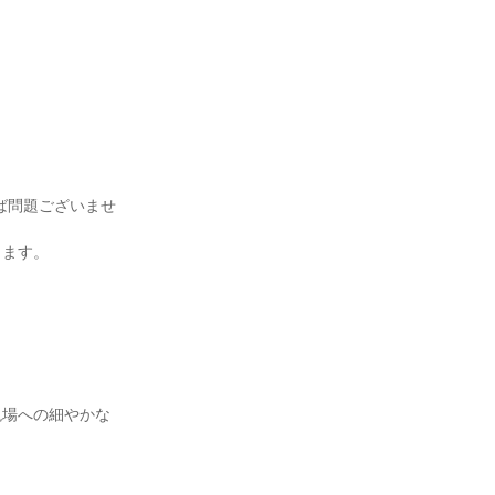
ば問題ございませ
きます。
現場への細やかな