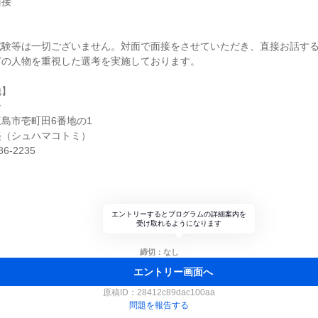
面接
試験等は一切ございません。対面で面接をさせていただき、直接お話す
どの人物を重視した選考を実施しております。
地】
ー
島市壱町田6番地の1
美（シュハマコトミ）
6-2235
エントリーするとプログラムの詳細案内を
受け取れるようになります
締切：なし
エントリー画面へ
原稿ID：
28412c89dac100aa
問題を報告する