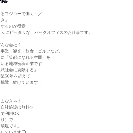
内容
するフジコーで働く！／
好き」
トするのが得意」
さんにピッタリな、バックオフィスのお仕事です。
どんな会社？
ト事業・観光・飲食・ゴルフなど、
心に「笑顔になれる空間」を
ている地域密着企業です。
地域社会に貢献する」
業50年を超えて
に挑戦し続けています！
しまなきゃ！」
、自社施設は無料✨
で利用OK！
あり）で、
る環境です。
躍しています⭕