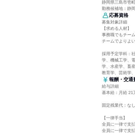
静岡県三島市壱町
勤務候補地：静
応募資格
募集対象詳細
【求める人材】
事務職でもチー
チームでよりよ
採用予定学科：
学、機械工学、
学、水産学、畜産
教育学、芸術学
報酬・交通
給与詳細
基本給：月給 21万
固定残業代：な
【一律手当】
全員に一律で支
全員に一律で支