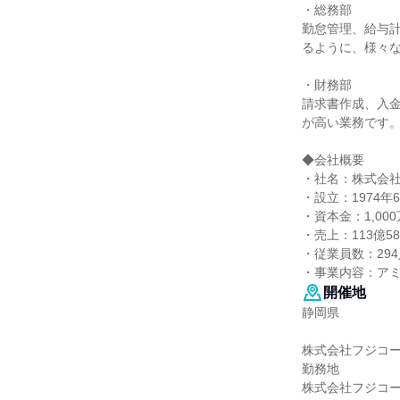
・総務部
勤怠管理、給与
るように、様々
・財務部
請求書作成、入
が高い業務です
◆会社概要
・社名：株式会
・設立：1974年
・資本金：1,000
・売上：113億58
・従業員数：294
・事業内容：ア
開催地
静岡県
株式会社フジコ
勤務地
株式会社フジコ