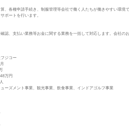
計算、各種申請手続き、制服管理等会社で働く人たちが働きやすい環境
なサポートを行います。
金確認、支払い業務等お金に関する業務を一括して対応します。会社の
。
社フジコー
6月
万
48万円
人
ミューズメント事業、観光事業、飲食事業、インドアゴルフ事業
ー
ー