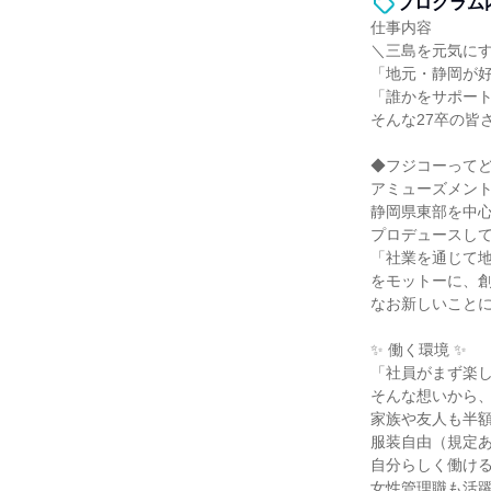
プログラム
仕事内容
＼三島を元気に
「地元・静岡が
「誰かをサポー
そんな27卒の皆
◆フジコーって
アミューズメン
静岡県東部を中
プロデュースし
「社業を通じて
をモットーに、創
なお新しいこと
✨ 働く環境 ✨
「社員がまず楽
そんな想いから
家族や友人も半額
服装自由（規定
自分らしく働け
女性管理職も活