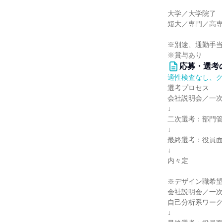
大学／大学院了 （
短大／専門／高専卒
※別途、通勤手
※賞与あり
応募・選考
適性検査なし、
選考プロセス
会社説明会／一
↓
二次選考：部門
↓
最終選考：役員
↓
内々定
※デザイン職希
会社説明会／一
自己分析系ワー
↓