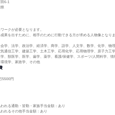
田6-1
岡県
ムワークが必要となります。
い成果を出すために、相手のために行動できる方が求める人物像となり
社会学、法学、政治学、経済学、商学、語学、人文学、数学、化学、物
電気通信工学、建築工学、土木工学、応用化学、応用物理学、原子力工
学、獣医学、医学、歯学、薬学、看護/保健学、スポーツ/人間科学、情
、環境学、家政学、その他
費
5500円
し
払われる通勤・皆勤・家族手当金額：あり
払われるその他手当金額：あり