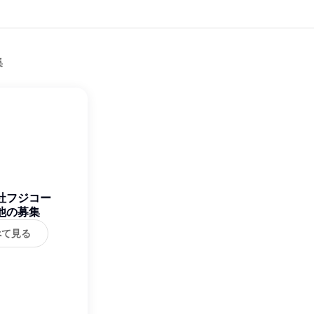
集
社フジコー
他の募集
べて見る