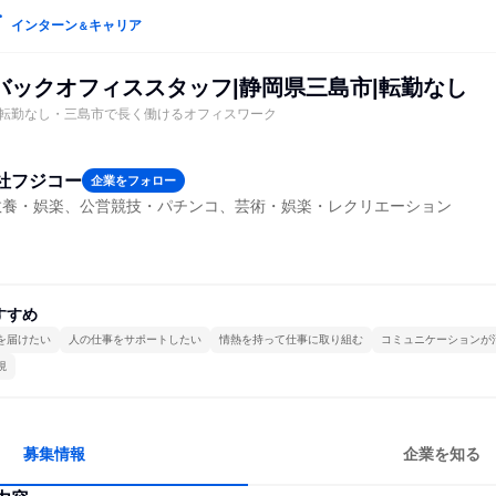
インターン
キャリア
＆
バックオフィススタッフ|静岡県三島市|転勤なし
転勤なし・三島市で長く働けるオフィスワーク
社フジコー
企業をフォロー
教養・娯楽、公営競技・パチンコ、芸術・娯楽・レクリエーション
すすめ
を届けたい
人の仕事をサポートしたい
情熱を持って仕事に取り組む
コミュニケーションが
視
募集情報
企業を知る