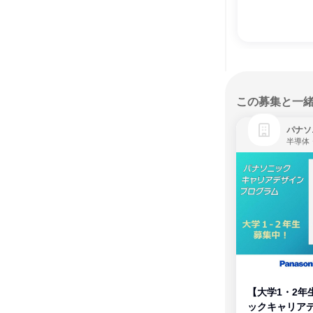
この募集と一
パナソ
半導体
【大学1・2年
ックキャリア