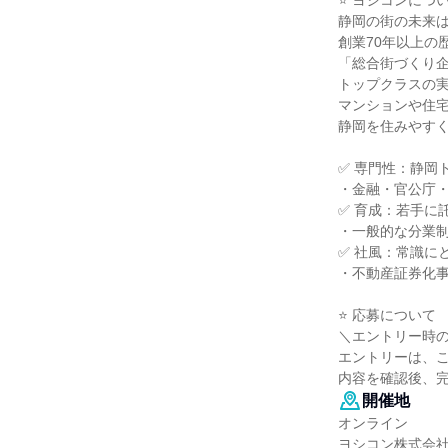
⭐ ヨシコンにつ
静岡の街の未来
創業70年以上の
「総合街づくり
トップクラスの
マンションや住
静岡を住みやす
✅ 専門性：静岡
・金融・官公庁
✅ 育成：若手に
・一般的な分業
✅ 社風：常識に
・不動産証券化
⭐ 応募について
＼エントリー時
エントリーは、
内容を確認後、
開催地
オンライン
ヨシコン株式会