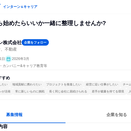
インターン
キャリア
＆
ら始めたらいいか一緒に整理しませんか?
ン株式会社
企業をフォロー
計、不動産
1日
2026年3月
プン・カンパニー&キャリア教育等
すすめ
したい
地域貢献に携わりたい
プロジェクトを推進したい
経営に近い仕事がしたい
チー
ンが活発
常に新しいものに挑戦
長く同じ会社に居続けられる
若手が裁量を持てる環境
募集情報
企業を知る
内容