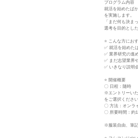
プログラム内容
就活を始めたば
を実施します。
「まだ何も決ま
選考を目的とし
⭐ こんな方にお
✅ 就活を始めた
✅ 業界研究の進
✅ まだ志望業界
✅ いきなり説明
⭐ 開催概要
〇 日程：随時
※エントリーいた
をご選択くださ
〇 方法：オンラ
〇 所要時間：約
※服装自由、筆