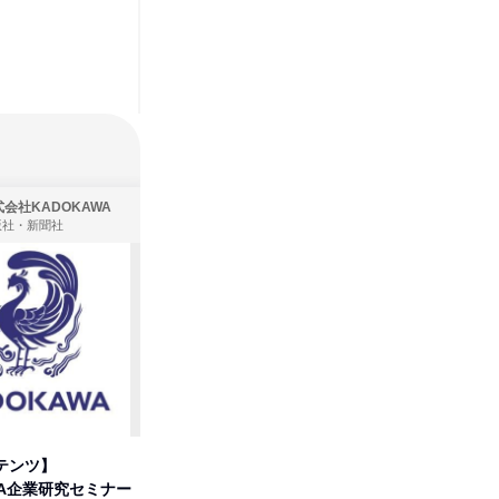
会社KADOKAWA
株式会社住まいず
版社・新聞社
製造・メーカー、建築設計
テンツ】
先着順・選考なし|注文住宅の総
プログラ
WA企業研究セミナー
合職|会社説明会&社長座談会
しくアル