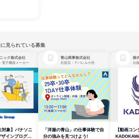
緒に見られている募集
ニック株式会社
青山商事株式会社
株式
・電子機器メーカー
百貨店・アパレル小売
出
生対象】パナソニ
「洋服の青山」の仕事体験で自
【動画コン
デザインプログラ
分の強みを見つけよう!
KADOKA