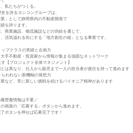
いて
は、私たちがつくる。
歴史を誇るヨシコングループは、
企業」として静岡県内の不動産開発で
実績を誇ります。
宅、商業施設、物流施設などの供給を通じて、
く、活気溢れる街にする「地方創生の核」となる事業です。
トップクラスの実績と企画力
・大手不動産・投資家から情報が集まる強固なネットワーク
託す【プロジェクト全体マネジメント】
制とは異なり、仕入から販売まで一人の担当者が責任を持って進めます
とらわれない新機軸の発想力
事業など、常に新しい挑戦を続けるパイオニア精神があります
の履歴書情報は不要／
この画面の「応募する」ボタンから進めます。
完了ボタンを押せば応募完了です！
社