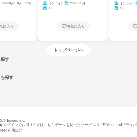
2026年8月・9月・10月
オンライン
2026年8月
オンライン
1日
1日
気に入り
お気に入り
トップページへ
を探す
集を探す
エントリーするとプログラムの詳細案内を
受け取れるようになります
せ
ログインでお困りの方はこちら
データを使ったサービスのご紹介
Indeedプライ
締切：なし
ndeed利用規約
エントリー画面へ