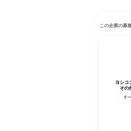
この企業の募
ヨシコ
その
す