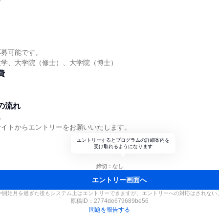
応募可能です。
大学、大学院（修士）、大学院（博士）
費
の流れ
れ
サイトからエントリーをお願いいたします。
エントリーするとプログラムの詳細案内を
受け取れるようになります
締切：なし
エントリー画面へ
や開始月を過ぎた後もシステム上はエントリーできますが、エントリーへの対応はされない
原稿ID：
2774de679689be56
問題を報告する