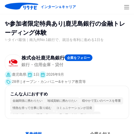
インターン
キャリア
＆
✨参加者限定特典あり|鹿児島銀行の金融トレ
ーディング体験
✨タイパ最強｜南九州No.1銀行で、就活を有利に進める1日を
株式会社鹿児島銀行
企業をフォロー
銀行・信用金庫・貸付
鹿児島県
1日
2026年9月
28卒 | オープン・カンパニー&キャリア教育等
こんな人におすすめ
金融関係に携わりたい
地域貢献に携わりたい
穏やかで互いのペースを尊重
情熱を持って仕事に取り組む
コミュニケーションが活発
女性が働きやすい環境で働ける
長く同じ会社に居続けられる
人とたくさん会話する