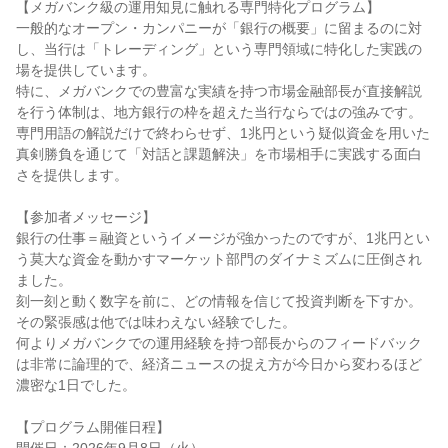
【メガバンク級の運用知見に触れる専門特化プログラム】
一般的なオープン・カンパニーが「銀行の概要」に留まるのに対
し、当行は「トレーディング」という専門領域に特化した実践の
場を提供しています。
特に、メガバンクでの豊富な実績を持つ市場金融部長が直接解説
を行う体制は、地方銀行の枠を超えた当行ならではの強みです。
専門用語の解説だけで終わらせず、1兆円という疑似資金を用いた
真剣勝負を通じて「対話と課題解決」を市場相手に実践する面白
さを提供します。
【参加者メッセージ】
銀行の仕事＝融資というイメージが強かったのですが、1兆円とい
う莫大な資金を動かすマーケット部門のダイナミズムに圧倒され
ました。
刻一刻と動く数字を前に、どの情報を信じて投資判断を下すか。
その緊張感は他では味わえない経験でした。
何よりメガバンクでの運用経験を持つ部長からのフィードバック
は非常に論理的で、経済ニュースの捉え方が今日から変わるほど
濃密な1日でした。
【プログラム開催日程】