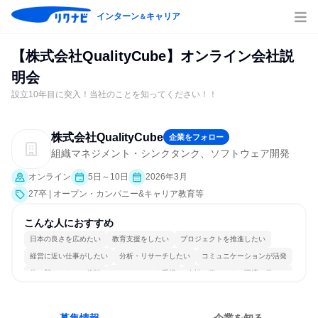
インターン
キャリア
＆
【株式会社QualityCube】オンライン会社説
明会
設立10年目に突入！当社のことを知ってください！！
株式会社QualityCube
企業をフォロー
組織マネジメント・シンクタンク、ソフトウェア開発
オンライン
5日～10日
2026年3月
27卒 | オープン・カンパニー&キャリア教育等
こんな人におすすめ
日本の良さを広めたい
教育支援をしたい
プロジェクトを推進したい
経営に近い仕事がしたい
分析・リサーチしたい
コミュニケーションが活発
常に新しいものに挑戦
チームワークを重視
女性が働きやすい環境で働ける
若手が裁量を持てる環境