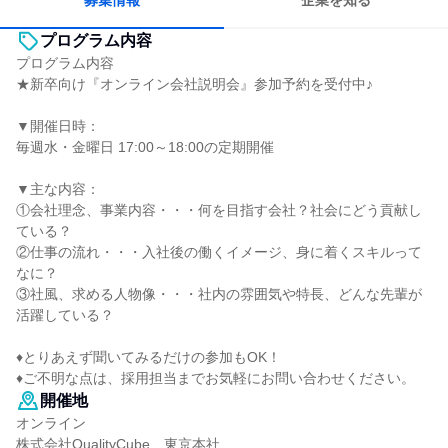
募集情報
企業を知る
プログラム内容
プログラム内容
★新卒向け『オンライン会社説明会』参加予約を受付中♪
▼開催日時：
毎週水・金曜日 17:00～18:00の定期開催
▼主な内容：
①会社理念、事業内容・・・何を目指す会社？社会にどう貢献し
ている？
②仕事の流れ・・・入社後の働くイメージ、身に着くスキルって
なに？
③社風、求める人物像・・・社内の雰囲気や特長、どんな先輩が
活躍している？
♦とりあえず聞いてみるだけの参加もOK！
♦ご不明な点は、採用担当までお気軽にお問い合わせください。
開催地
オンライン
株式会社QualityCube 東京本社