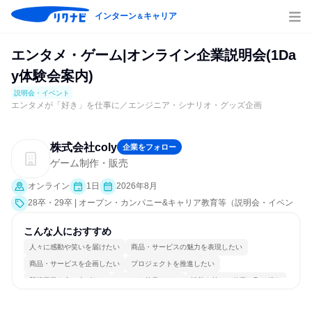
インターン
キャリア
＆
エンタメ・ゲーム|オンライン企業説明会(1Da
y体験会案内)
説明会・イベント
エンタメが「好き」を仕事に／エンジニア・シナリオ・グッズ企画
株式会社coly
企業をフォロー
ゲーム制作・販売
オンライン
1日
2026年8月
28卒・29卒 | オープン・カンパニー&キャリア教育等（説明会・イベン
ト [職種研究、会社説明会、業界研究]）
こんな人におすすめ
人々に感動や笑いを届けたい
商品・サービスの魅力を表現したい
商品・サービスを企画したい
プロジェクトを推進したい
新規事業を立ち上げたい
チームを統率したい
情熱を持って仕事に取り組む
常に新しいものに挑戦
女性が働きやすい環境で働ける