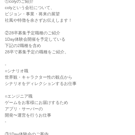
①colyのご紹介
colyという会社について、
ビジョン・事業・将来の展望
社風や特徴を余さずお伝えします！
②28卒募集予定職種のご紹介
1Day体験会開催を予定している
下記の2職種を含め
28卒で募集予定の職種をご紹介。
-
○シナリオ職
世界観・キャラクター性の観点から
シナリオをディレクションするお仕事
○エンジニア職
ゲームをお客様にお届けするため
アプリ・サーバーの
開発〜運営を行うお仕事
-
③1Day体験会のご案内