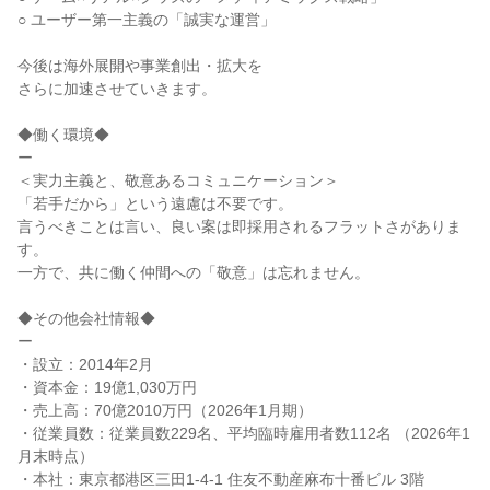
○ ユーザー第一主義の「誠実な運営」
今後は海外展開や事業創出・拡大を
さらに加速させていきます。
◆働く環境◆
ー
＜実力主義と、敬意あるコミュニケーション＞
「若手だから」という遠慮は不要です。
言うべきことは言い、良い案は即採用されるフラットさがありま
す。
一方で、共に働く仲間への「敬意」は忘れません。
◆その他会社情報◆
ー
・設立：2014年2月
・資本金：19億1,030万円
・売上高：70億2010万円（2026年1月期）
・従業員数：従業員数229名、平均臨時雇⽤者数112名 （2026年1
⽉末時点）
・本社：東京都港区三田1-4-1 住友不動産麻布十番ビル 3階