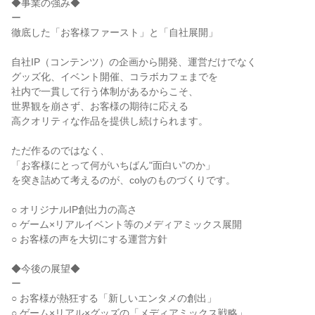
◆事業の強み◆
ー
徹底した「お客様ファースト」と「自社展開」
自社IP（コンテンツ）の企画から開発、運営だけでなく
グッズ化、イベント開催、コラボカフェまでを
社内で一貫して行う体制があるからこそ、
世界観を崩さず、お客様の期待に応える
高クオリティな作品を提供し続けられます。
ただ作るのではなく、
「お客様にとって何がいちばん"面白い"のか」
を突き詰めて考えるのが、colyのものづくりです。
○ オリジナルIP創出力の高さ
○ ゲーム×リアルイベント等のメディアミックス展開
○ お客様の声を大切にする運営方針
◆今後の展望◆
ー
○ お客様が熱狂する「新しいエンタメの創出」
○ ゲーム×リアル×グッズの「メディアミックス戦略」