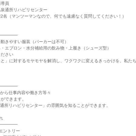
指導員
温泉通所リハビリセンター
程2名（マンツーマンなので、何でも遠慮なく質問してください！）
━━━━━
等動きやすい服装（パーカーは不可）
具・エプロン・水分補給用の飲み物・上履き（シューズ型）
ください
こと」に対するモヤモヤを解消し、ワクワクに変えるきっかけを、私た
━━━━━
員から仕事内容や働き方等々
とができます。
泉通所リハビリセンター」の雰囲気を知ることができます。
れ
━━━━━
エントリー