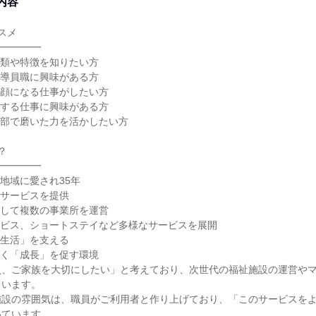
内容
スメ
━━━━━
種類や特徴を知りたい方
指導員職に興味がある方
笑顔になる仕事がしたい方
献する仕事に興味がある方
動部で磨いた力を活かしたい方
？
━━━━━
地域に愛され35年
アサービスを提供
として複数の事業所を運営
ービス、ショートステイなど多様なサービスを展開
「生活」を支える
多く「成長」を促す環境
員、ご家族を大切にしたい」と考えており、次世代の福祉施設の運営や
ています。
施設の雰囲気は、職員がご利用者と作り上げており、「このサービスを
いています。