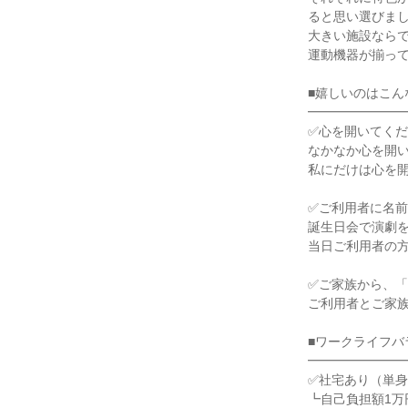
ると思い選びま
大きい施設なら
運動機器が揃っ
■嬉しいのはこん
━━━━━━━
✅心を開いてく
なかなか心を開
私にだけは心を
✅ご利用者に名
誕生日会で演劇
当日ご利用者の
✅ご家族から、
ご利用者とご家
■ワークライフバ
━━━━━━━
✅社宅あり（単
┗自己負担額1万