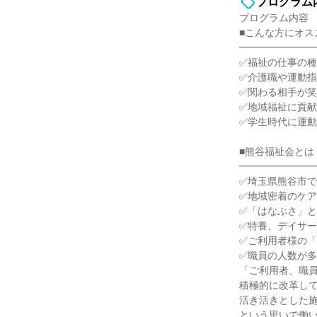
プログラム
プログラム内容
■こんな方にオス
━━━━━━━
✅福祉の仕事の
✅介護職や運動
✅関わる相手が
✅地域福祉に貢
✅学生時代に運
■熊谷福祉会とは
━━━━━━━
✅埼玉県熊谷市で
✅地域密着のケ
✅「はなぶさ」
✅特養、デイサ
✅ご利用者様の
✅職員の人数が
「ご利用者、職
積極的に改革し
活き活きとした
という思いで働