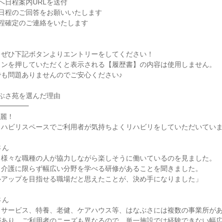
へ日程案内URLを送付
望日程のご回答をお願いいたします
程確定のご連絡をいたします
、ぜひ下記ボタンよりエントリーをしてください！
タンを押していただくと表示される【履歴書】の内容は使用しません。
も問題ありませんのでご安心ください♪
ぶさ苑を選んだ理由
━━━━━
綺麗！
リハビリスペースでご利用者が気持ちよくリハビリをしていただいてい
さん
、様々な職種の人が協力しながら楽しそうに働いているのを見ました。
、介護に限らず幅広い分野を学べる研修があることを聞きました。
ルアップを目指せる職場だと思えたことが、決め手になりました」
さん
イサービス、特養、老健、ケアハウス等、はなぶさには複数の事業所が
があり、ご利用者のニーズも異なるので、単一施設では経験できない幅