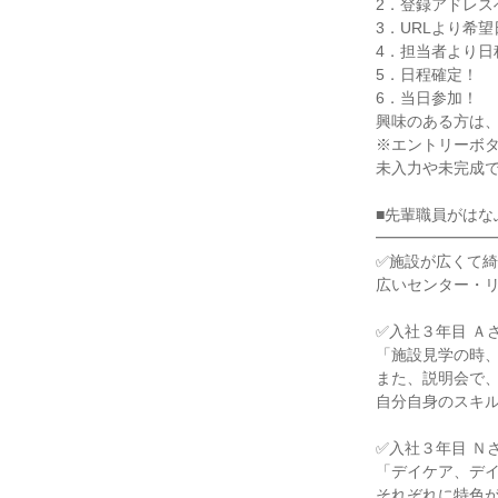
2．登録アドレス
3．URLより希
4．担当者より日
5．日程確定！
6．当日参加！
興味のある方は
※エントリーボ
未入力や未完成で
■先輩職員がはな
━━━━━━━
✅施設が広くて
広いセンター・
✅入社３年目 Ａ
「施設見学の時
また、説明会で
自分自身のスキ
✅入社３年目 Ｎ
「デイケア、デ
それぞれに特色