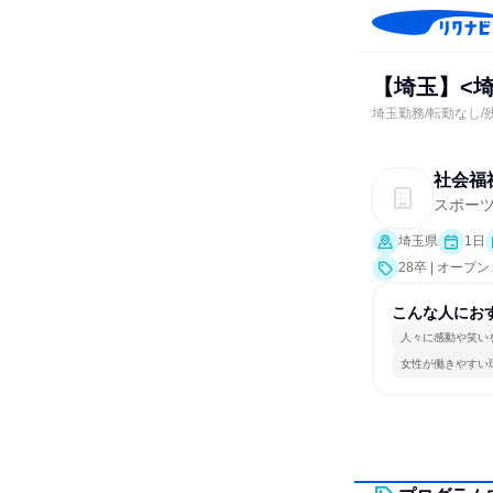
【埼玉】<
埼玉勤務/転勤なし/
社会福
スポーツ
埼玉県
1日
28卒 | オー
こんな人にお
人々に感動や笑い
女性が働きやすい