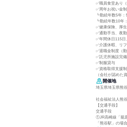
✅職員食堂あり（
✅周年お祝い金制
┗勤続年数5年：
┗勤続年数10年
✅健康保険、厚
✅通勤手当、夜
✅年間休日115
✅介護休暇、リ
✅退職金制度（勤
✅託児所施設完備
✅制服貸与
✅資格取得支援
（会社が認めた
開催地
埼玉県埼玉県熊
社会福祉法人熊
【交通手段】
交通手段
①JR高崎線「籠
「熊谷駅」の場