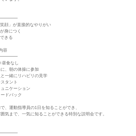
━━━━━
「笑顔」が直接的なやりがい
力が身につく
感できる
内容
━━━━━
 ※昼食なし
緒に、朝の体操に参加
員と一緒にリハビリの見学
シスタント
ミュニケーション
ィードバック
加で、運動指導員の1日を知ることができ、
雰囲気まで、一気に知ることができる特別な説明会です。
━━━━━