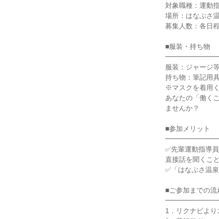
対象職種：運動
場所：はなぶさ
募集人数：各日
■服装・持ち物
━━━━━━━
服装：ジャージ
持ち物：筆記用
※マスクを着用
あなたの「働く
ませんか？
■参加メリット
━━━━━━━
✅先輩運動指導
直接話を聞くこ
✅「はなぶさ温
■ご参加までの流
━━━━━━━
1．リクナビより