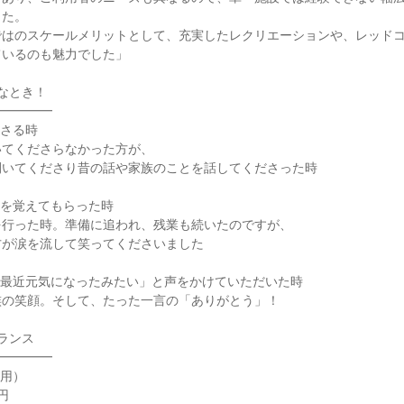
した。
ではのスケールメリットとして、充実したレクリエーションや、レッド
ているのも魅力でした」
なとき！
━━━━━
ださる時
いてくださらなかった方が、
開いてくださり昔の話や家族のことを話してくださった時
前を覚えてもらった時
を行った時。準備に追われ、残業も続いたのですが、
方が涙を流して笑ってくださいました
「最近元気になったみたい」と声をかけていただいた時
族の笑顔。そして、たった一言の「ありがとう」！
ランス
━━━━━
身用）
円