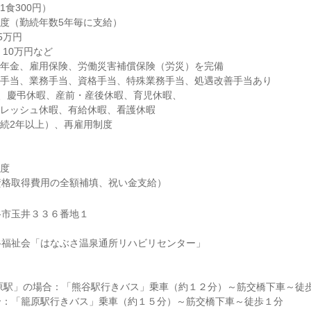
1食300円）
度（勤続年数5年毎に支給）
5万円
：10万円など
生年金、雇用保険、労働災害補償保険（労災）を完備
勤手当、業務手当、資格手当、特殊業務手当、処遇改善手当あり
日、慶弔休暇、産前・産後休暇、育児休暇、
フレッシュ休暇、有給休暇、看護休暇
続2年以上）、再雇用制度
制度
資格取得費用の全額補填、祝い金支給）
谷市玉井３３６番地１
谷福祉会「はなぶさ温泉通所リハビリセンター」
原駅」の場合：「熊谷駅行きバス」乗車（約１２分）～筋交橋下車～徒歩
合：「籠原駅行きバス」乗車（約１５分）～筋交橋下車～徒歩１分