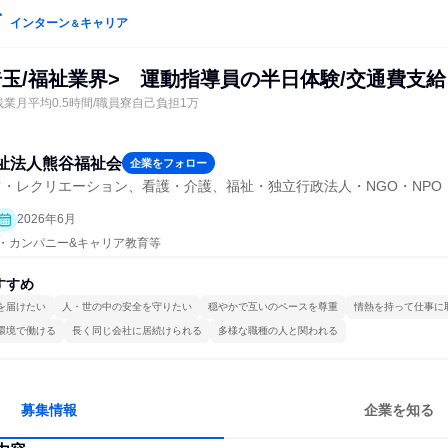
インターン
キャリア
＆
埼玉/福祉業界> 運動指導員の半日体験/交通費支給
残業月平均0.5時間/職員寮自己負担1万
祉法人熊谷福祉会
企業をフォロー
・レクリエーション、看護・介護、福祉・独立行政法人・NGO・NPO
2026年6月
プン・カンパニー&キャリア教育等
すすめ
を届けたい
人・世の中の安全を守りたい
穏やかで互いのペースを尊重
情熱を持って仕事に
環境で働ける
長く同じ会社に居続けられる
多様な職種の人と関われる
募集情報
企業を知る