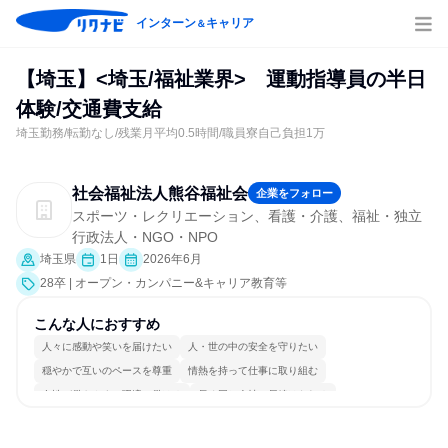
インターン
キャリア
＆
【埼玉】<埼玉/福祉業界> 運動指導員の半日
体験/交通費支給
埼玉勤務/転勤なし/残業月平均0.5時間/職員寮自己負担1万
社会福祉法人熊谷福祉会
企業をフォロー
スポーツ・レクリエーション、看護・介護、福祉・独立
行政法人・NGO・NPO
埼玉県
1日
2026年6月
28卒 | オープン・カンパニー&キャリア教育等
こんな人におすすめ
人々に感動や笑いを届けたい
人・世の中の安全を守りたい
穏やかで互いのペースを尊重
情熱を持って仕事に取り組む
女性が働きやすい環境で働ける
長く同じ会社に居続けられる
多様な職種の人と関われる