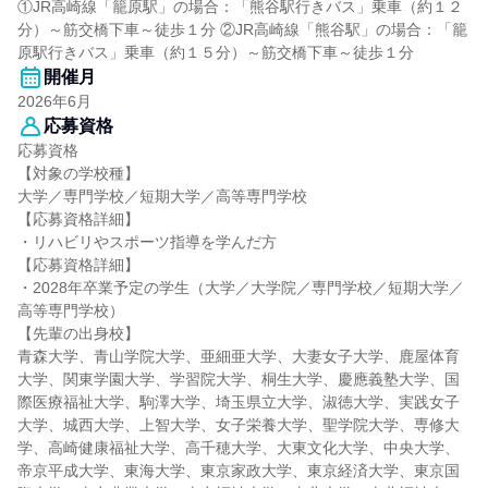
①JR高崎線「籠原駅」の場合：「熊谷駅行きバス」乗車（約１２
分）～筋交橋下車～徒歩１分 ②JR高崎線「熊谷駅」の場合：「籠
原駅行きバス」乗車（約１５分）～筋交橋下車～徒歩１分
開催月
2026年6月
応募資格
応募資格
【対象の学校種】
大学／専門学校／短期大学／高等専門学校
【応募資格詳細】
・リハビリやスポーツ指導を学んだ方
【応募資格詳細】
・2028年卒業予定の学生（大学／大学院／専門学校／短期大学／
高等専門学校）
【先輩の出身校】
青森大学、青山学院大学、亜細亜大学、大妻女子大学、鹿屋体育
大学、関東学園大学、学習院大学、桐生大学、慶應義塾大学、国
際医療福祉大学、駒澤大学、埼玉県立大学、淑徳大学、実践女子
大学、城西大学、上智大学、女子栄養大学、聖学院大学、専修大
学、高崎健康福祉大学、高千穂大学、大東文化大学、中央大学、
帝京平成大学、東海大学、東京家政大学、東京経済大学、東京国