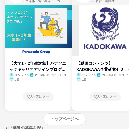
半導体・電子機器メーカー
出版社・新聞社
【大学1・2年生対象】パナソニ
【動画コンテンツ】
ックキャリアデザインプログラ
KADOKAWA企業研究セミナ
ム
オンライン
2026年8月・9月・10月
オンライン
2026年8月・9月・1
月・11月・12月
1日
1日
お気に入り
お気に入り
トップページへ
同じ業種の募集を探す