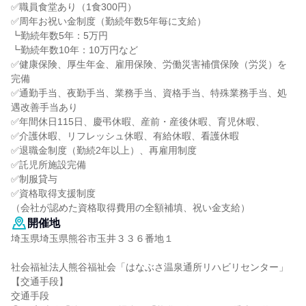
✅職員食堂あり（1食300円）
✅周年お祝い金制度（勤続年数5年毎に支給）
┗勤続年数5年：5万円
┗勤続年数10年：10万円など
✅健康保険、厚生年金、雇用保険、労働災害補償保険（労災）を
完備
✅通勤手当、夜勤手当、業務手当、資格手当、特殊業務手当、処
遇改善手当あり
✅年間休日115日、慶弔休暇、産前・産後休暇、育児休暇、
✅介護休暇、リフレッシュ休暇、有給休暇、看護休暇
✅退職金制度（勤続2年以上）、再雇用制度
✅託児所施設完備
✅制服貸与
✅資格取得支援制度
（会社が認めた資格取得費用の全額補填、祝い金支給）
開催地
埼玉県埼玉県熊谷市玉井３３６番地１
社会福祉法人熊谷福祉会「はなぶさ温泉通所リハビリセンター」
【交通手段】
交通手段